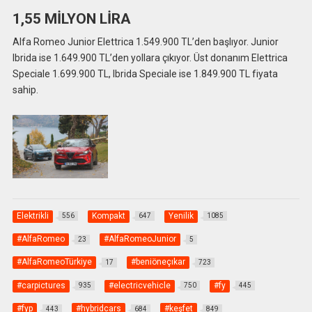
1,55 MİLYON LİRA
Alfa Romeo Junior Elettrica 1.549.900 TL’den başlıyor. Junior
Ibrida ise 1.649.900 TL’den yollara çıkıyor. Üst donanım Elettrica
Speciale 1.699.900 TL, Ibrida Speciale ise 1.849.900 TL fiyata
sahip.
Elektrikli
Kompakt
Yenilik
556
647
1085
#AlfaRomeo
#AlfaRomeoJunior
23
5
#AlfaRomeoTürkiye
#beniöneçıkar
17
723
#carpictures
#electricvehicle
#fy
935
750
445
#fyp
#hybridcars
#keşfet
443
684
849