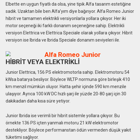
Elbette en uygun fiyatlı da olsa, yine tipik Alfa tasarım estetiğine
sadık. Uzaktan bile ben Alfa’yım diye bağırıyor. Alfa Romeo Junior
hibrit ve tamamen elektrikli versiyonlarla yollara çıkıyor. Her iki
motor seçeneği iki farklı donanım seçeneğine sahip. Elektrikli
versiyon Elettrica ve Elettrica Speciale olarak yollara çıkıyor. Hibrit
versiyon ise Ibrida ve Ibrida Speciale donanım seviyeleri ile.
HİBRİT VEYA ELEKTRİKLİ
Junior Elettrica, 156 PS elektromotorla sahip. Elektromotoru 54
kWsa batarya besliyor. Böylece WLTP normuna göre birleşik 410
km menzil mümkün oluyor. Hatta şehir içinde 590 km menzile
ulaşıyor. Ayrıca 100 kW DC hızlı şarj ile yüzde 20-80 şarj için 30
dakikadan daha kısa süre yetiyor.
Junior Ibrida ise verimli bir hibrit sistemle yollara çıkıyor. Bu
örnekte 136 PS içten yanmalı motoru 21 kW elektromotor
destekliyor. Böylece performanstan ödün vermeden düşük yakıt
tüketimi sağlıyor.