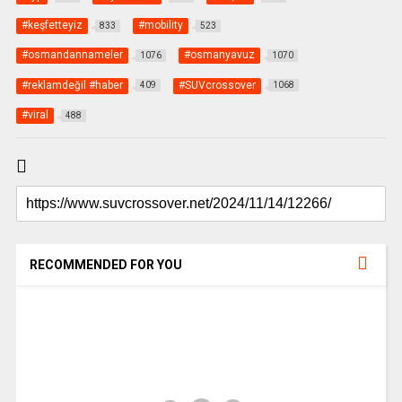
#keşfetteyiz
#mobility
833
523
#osmandannameler
#osmanyavuz
1076
1070
#reklamdeğil #haber
#SUVcrossover
409
1068
#viral
488
RECOMMENDED FOR YOU