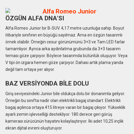
ÖZGÜN ALFA DNA’SI
Alfa Romeo Junior bir B-SUV. 4,17 metre uzunluğa sahip. Boyut
itibariyle sınıfının en büyüğü sayılmaz. Ama en özgün tasarımlı
örnek olabilir. Örneğin cesur görünümünü 3+3 ve Tam LED farlar
tamamlıyor. Ayrıca arka aydınlatma grubunda da 3+3 tasarım
teması göze çarpıyor. Böylece tasarımda bütünlük oluşuyor. Veya
V tipi ön ızgara hemen göze çarpıyor. Dahası artık plama yanda
değil tam ortaya yer alıyor.
BAZ VERSİYONDA BİLE DOLU
Giriş seviyesindeki Junior bile oldukça dolu bir donanımla geliyor.
Örneğin bu sınıfta nadir olan elektrikli bagaj standart. Elektrikli
bagaj açılınca ortaya 415 litreye varan bir bagaj çıkıyor. Yükseklik
ayarlı zemin işlevselliği destekliyor. 180 derece geri görüş
kamerası sürücünün hayatını kolaylaştırıyor. İki adet 10,25 inçlik
ekran dijital evreni oluşturuyor.