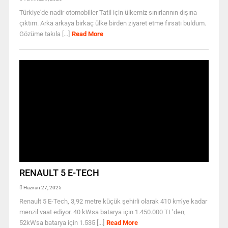
Türkiye'de nadir otomobiller Tatil için ülkemiz sınırlarının dışına
çıktım. Arka arkaya birkaç ülke birden ziyaret etme fırsatı buldum.
Gözüme takıla [...]
Read More
RENAULT 5 E-TECH
Haziran 27, 2025
Renault 5 E-Tech, 3,92 metre küçük şehirli olarak 410 km’ye kadar
menzil vaat ediyor. 40 kWsa batarya için 1.450.000 TL’den,
52kWsa batarya için 1.535 [...]
Read More