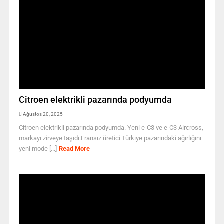
Citroen elektrikli pazarında podyumda
Ağustos 20, 2025
Citroen elektrikli pazarında podyumda. Yeni e-C3 ve e-C3 Aircross,
markayı zirveye taşıdı.Fransız üretici Türkiye pazarındaki ağırlığını
yeni mode [...]
Read More