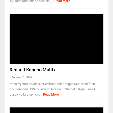
Ağustos tarihlerinde özel bir [...]
Read More
Renault Kangoo Multix
Ağustos 21, 2025
https://youtu.be/l8cxObIXzzkRenault Kangoo Multix sınıfının
öncülerinden. 1997 yılında yollara çıktı. Güncel haliyle 3 nesil
olarak yollara çıkıyo [...]
Read More