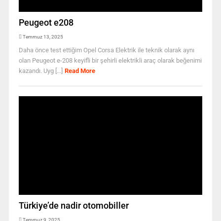
Peugeot e208
Temmuz 13, 2025
Daha önce test ettiğim Opel Corsa Elektrik ile teknik olarak aynı
olan Peugeot e-208 keyifli bir şehirli elektrikli araç olarak beğenimi
kazandı. Uyg [...]
Read More
Türkiye’de nadir otomobiller
Temmuz 9, 2025