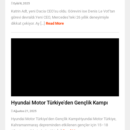
Eylül 8, 2025
Katrin Adt, yeni Dacia CEO’su oldu. Görevini ise Denis Le Vot’tan
görevi devraldı.Yeni CEO, Mercedes’teki 26 yıllık deneyimiyle
dikkat çekiyor. Ay [...]
Read More
Hyundai Motor Türkiye’den Gençlik Kampı
Ağustos 21, 2025
Hyundai Motor Türkiye’den Gençlik KampıHyundai Motor Türkiye,
Kahramanmaraş depreminden etkilenen gençler için 15–18