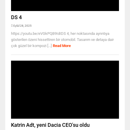
DS 4
Eylül 28, 2025
https://youtu.be/eVGkPQB9IdIDS 4, her noktasında ayrıntıya
gösterilen özeni hissettiren bir otomobil. Tasarım ve detaya dair
çok güzel bir kompozi [...]
Read More
Katrin Adt, yeni Dacia CEO’su oldu