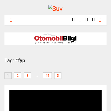
Tag:
#fyp
…
1
2
3
45