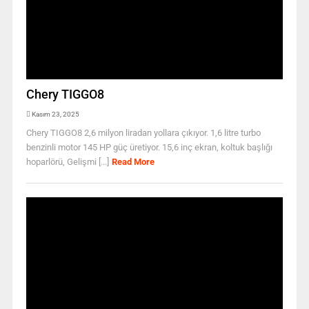
Chery TIGGO8
Kasım 23, 2025
Chery TIGGO8 2,6 milyon liradan yollara çıkıyor. 1,6 litre turbo
benzinli motor 145 HP güç üretiyor. 15,6 inç ekran, koltuk başlığı
hoparlörü, Gelişmi [...]
Read More