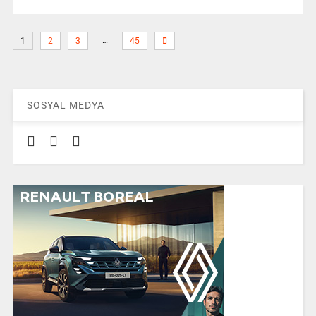
…
1
2
3
45
SOSYAL MEDYA