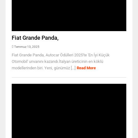
Fiat Grande Panda,
Temmuz 13, 2025
Fiat Grande Panda, Autocar Ödülleri 2025'te 'En İyi Küçük
Otomobil' unvanını kazandı.İtalyan üreticinin en köklü
modellerinden biri. Yeni, günümüz [...]
Read More