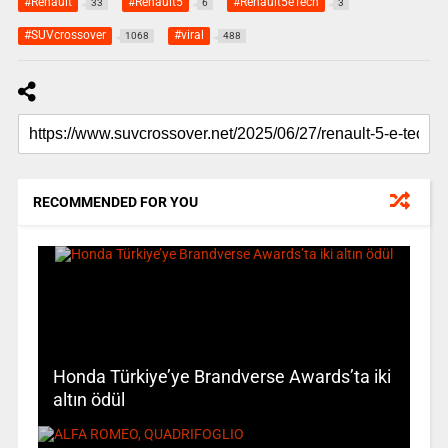
#Renault
#Renault5
#Renault5eTech
33
6
3
#SUVcrossover
#viral
1068
488
RECOMMENDED FOR YOU
Honda Türkiye’ye Brandverse Awards’ta iki
altın ödül