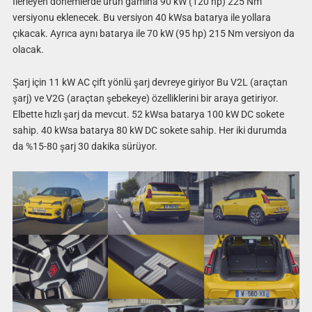
İlerleyen dönemlerde ürün gamına 90 kW (120 hp) 225 Nm
versiyonu eklenecek. Bu versiyon 40 kWsa batarya ile yollara
çıkacak. Ayrıca aynı batarya ile 70 kW (95 hp) 215 Nm versiyon da
olacak.
Şarj için 11 kW AC çift yönlü şarj devreye giriyor Bu V2L (araçtan
şarj) ve V2G (araçtan şebekeye) özelliklerini bir araya getiriyor.
Elbette hızlı şarj da mevcut. 52 kWsa batarya 100 kW DC sokete
sahip. 40 kWsa batarya 80 kW DC sokete sahip. Her iki durumda
da %15-80 şarj 30 dakika sürüyor.