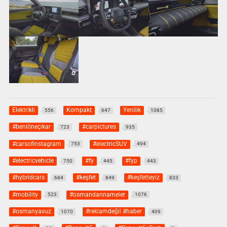
Elektrikli
Kompakt
Yenilik
556
647
1085
#beniöneçıkar
#carpictures
723
935
#carsofinstagram
#electricSUV
753
494
#electricvehicle
#fy
#fyp
750
445
443
#hybridcars
#keşfet
#keşfetteyiz
684
849
833
#mobility
#osmandannameler
523
1076
#osmanyavuz
#reklamdeğil #haber
1070
409