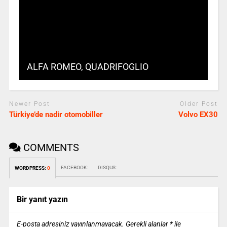
ALFA ROMEO, QUADRIFOGLIO
Newer Post
Older Post
Türkiye’de nadir otomobiller
Volvo EX30
COMMENTS
FACEBOOK:
DISQUS:
WORDPRESS:
0
Bir yanıt yazın
E-posta adresiniz yayınlanmayacak.
Gerekli alanlar
*
ile