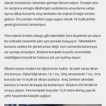
olarak öncüsünün ruhundan gitmeye devam ediyor. Örneğin yine
ön tampona entegre dikdörtgen aydınlatma unsurlarına sahip.
Ayrıca dikey konumlu stop lambaları da orijinal örneğin izinden
gidiyor. Öte yandan modern çağa uygun olarak 18 inçlik jantlar
genel görünümü tamamlıyor.
Yine orijinal örnekte olduğu gibi tekerlekler iyice köşelerde yer alıyor.
Bu noktada tasarımla işlev aynı potada buluşuyor. Tekerleklerin
konumu sadece bir görsel unsur değil. Aynı zamanda bataryaya
yer açmayı amaçlıyor. Böylece kompakt boyutlu otomobilde
olabildiğince büyük bir batarya için yer açılmış oluyor.
Elbette içeriye modern bir dijital evren hakim. İki adet yatay ekran
söz konusu. Dijital bilgi ekranı 10,1 inç. Giriş seviyesinde 7 inç. Orta
konsolu ise 10 inçlik bir ekran süslüyor. Araç zeminin altındaki
batarya iç hacmi de bagajı da kısıtlamıyor. Böylece 326 litrelik bir
ortaya çıkıyor. Yine kompakt boyutlar 10,3 metre dönüş çapı ile
şehir hayatında kolaylık sağlıyor.