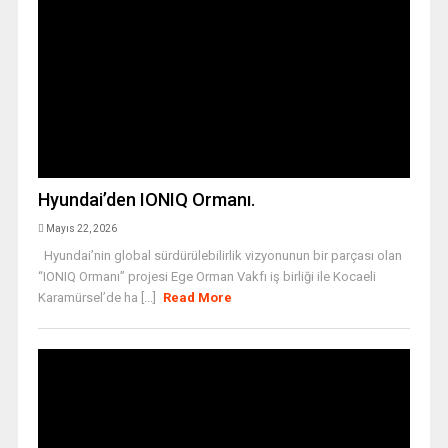
Hyundai’den IONIQ Ormanı.
Mayıs 22, 2026
Hyundai’nin global sürdürülebilirlik vizyonunun bir parçası olan
“IONIQ Ormanı” projesi Ege Orman Vakfı iş birliği ile Kocaeli
Karamürsel’de ha [...]
Read More