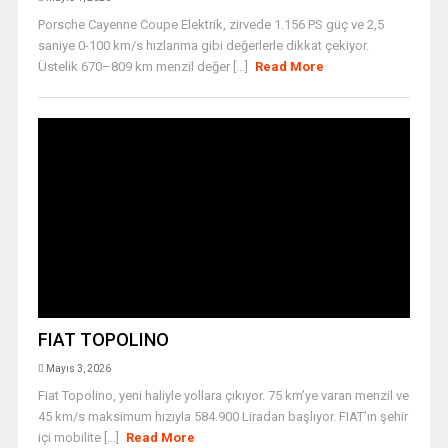
Porsche Cayenne Coupe Elektrik, zirvede 1.156 PS güç ve 2,5
saniye 0-100 km/s hızlanma gibi değerlerle dikkat çekiyor.
Üstelik 670–809 km menzil değer [...]
Read More
FIAT TOPOLINO
Mayıs 3, 2026
Fiat Topolino, yeni haliyle yollara çıkıyor. 75 km’ye varan menzil ve
45 km/s maksimum hızıyla 584.900 Liradan başlıyor. FIAT’ın şehir
içi mobilite [...]
Read More