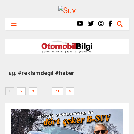
Tag:
#reklamdeğil #haber
…
1
2
3
41