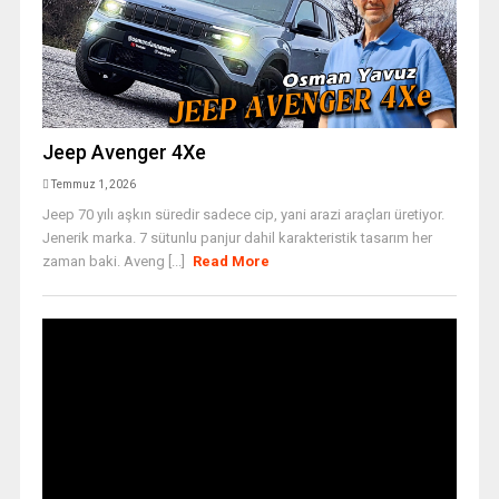
Jeep Avenger 4Xe
Temmuz 1, 2026
Jeep 70 yılı aşkın süredir sadece cip, yani arazi araçları üretiyor.
Jenerik marka. 7 sütunlu panjur dahil karakteristik tasarım her
zaman baki. Aveng [...]
Read More