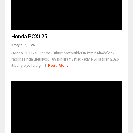
Honda PCX125
Mayıs 14, 2026
Honda PCX125, Honda Türkiye Motosiklet’in İzmir Aliağa’daki
fabrikasında üretiliyor. 189 bin lira fiyat etiketiyle 6 Haziran 2026
itibariyle yollara ç [...]
Read More