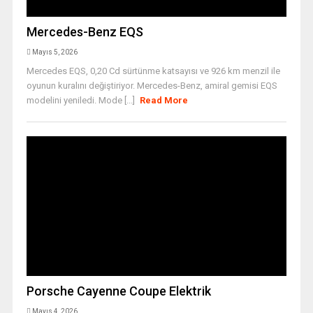
Mercedes-Benz EQS
Mayıs 5, 2026
Mercedes EQS, 0,20 Cd sürtünme katsayısı ve 926 km menzil ile
oyunun kuralını değiştiriyor. Mercedes-Benz, amiral gemisi EQS
modelini yeniledi. Mode [...]
Read More
Porsche Cayenne Coupe Elektrik
Mayıs 4, 2026