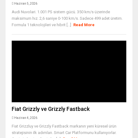
Haziran 5, 2026
Audi Nuvolari. 1.001 PS sistem gücü. 350 km/s üzerinde
maksimum hız. 2,6 saniye 0-100 km/s. Sadece 499 adet üretim.
Formula 1 teknolojileri ve hibrit [...]
Read More
Fiat Grizzly ve Grizzly Fastback
Haziran 4, 2026
Fiat Grizzluy ve Grizzly Fastback markanın yeni küresel ürün
stratejisinin ilk adımları. Smart Car Platformunu kullanıyorlar.