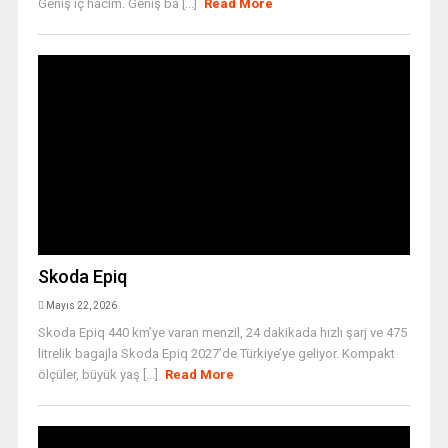
Geniş iç hacim. Geniş ba [...]
Read More
Skoda Epiq
Mayıs 22, 2026
Skoda Epiq 440 km’ye varan menzil, 24 dakikada hızlı şarj ve 475
litrelik bagajla Skoda Epiq 2027’de Türkiye’ye geliyor. Kompakt
ölçüler, büyük yaş [...]
Read More