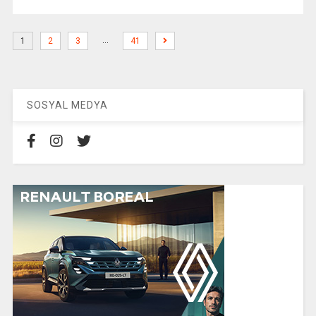
…
1
2
3
41
SOSYAL MEDYA