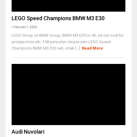
LEGO Speed Champions BMW M3 E30
Haziran 7, 2026
LEGO Group ve BMW Group, BMW M3 E30’un 40. yılı için özel bir
projeye imza attı. 358 parçadan oluşan yeni LEGO Speed
Champions BMW M3 E30 seti, ortak [...]
Read More
Audi Nuvolari