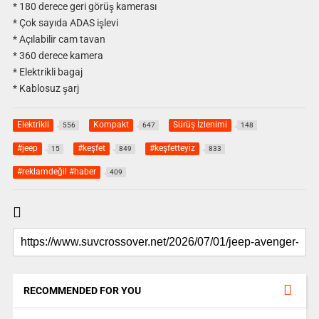
* 180 derece geri görüş kamerası
* Çok sayıda ADAS işlevi
* Açılabilir cam tavan
* 360 derece kamera
* Elektrikli bagaj
* Kablosuz şarj
Elektrikli
Kompakt
Sürüş İzlenimi
556
647
148
#jeep
#keşfet
#keşfetteyiz
15
849
833
#reklamdeğil #haber
409
RECOMMENDED FOR YOU