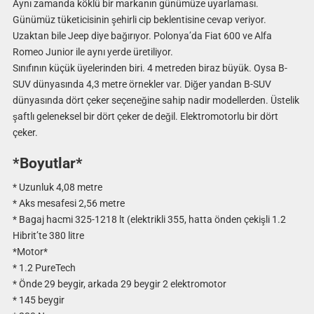
Aynı zamanda köklü bir markanın günümüze uyarlaması.
Günümüz tüketicisinin şehirli cip beklentisine cevap veriyor.
Uzaktan bile Jeep diye bağırıyor. Polonya’da Fiat 600 ve Alfa
Romeo Junior ile aynı yerde üretiliyor.
Sınıfının küçük üyelerinden biri. 4 metreden biraz büyük. Oysa B-
SUV dünyasında 4,3 metre örnekler var. Diğer yandan B-SUV
dünyasında dört çeker seçeneğine sahip nadir modellerden. Üstelik
şaftlı geleneksel bir dört çeker de değil. Elektromotorlu bir dört
çeker.
*Boyutlar*
* Uzunluk 4,08 metre
* Aks mesafesi 2,56 metre
* Bagaj hacmi 325-1218 lt (elektrikli 355, hatta önden çekişli 1.2
Hibrit’te 380 litre
*Motor*
* 1.2 PureTech
* Önde 29 beygir, arkada 29 beygir 2 elektromotor
* 145 beygir