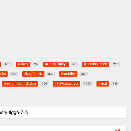
#Chery
#CheryTürkiye
#electricvehicle
935
24
28
750
şfet
#keşfetteyiz
#mobility
849
833
523
#reklamdeğil #haber
#SUVcrossover
#viral
409
1068
488