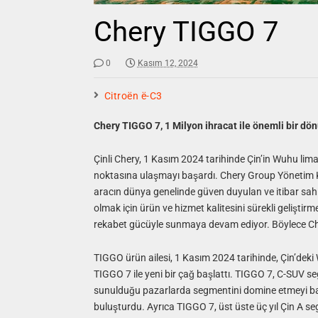
Chery TIGGO 7
0
Kasım 12, 2024
Citroën ë-C3
Chery TIGGO 7, 1 Milyon ihracat ile önemli bir dö
Çinli Chery, 1 Kasım 2024 tarihinde Çin’in Wuhu li
noktasına ulaşmayı başardı. Chery Group Yönetim 
aracın dünya genelinde güven duyulan ve itibar sahib
olmak için ürün ve hizmet kalitesini sürekli geliştirm
rekabet gücüyle sunmaya devam ediyor. Böylece Cher
TIGGO ürün ailesi, 1 Kasım 2024 tarihinde, Çin’de
TIGGO 7 ile yeni bir çağ başlattı. TIGGO 7, C-SUV s
sunulduğu pazarlarda segmentini domine etmeyi başar
buluşturdu. Ayrıca TIGGO 7, üst üste üç yıl Çin A s