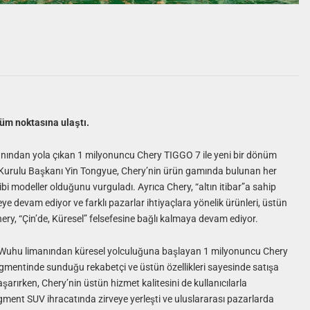
nüm noktasına ulaştı.
manından yola çıkan 1 milyonuncu Chery TIGGO 7 ile yeni bir dönüm
Kurulu Başkanı Yin Tongyue, Chery’nin ürün gamında bulunan her
i modeller olduğunu vurguladı. Ayrıca Chery, “altın itibar”a sahip
eye devam ediyor ve farklı pazarlar ihtiyaçlara yönelik ürünleri, üstün
y, “Çin’de, Küresel” felsefesine bağlı kalmaya devam ediyor.
ki Wuhu limanından küresel yolculuğuna başlayan 1 milyonuncu Chery
egmentinde sunduğu rekabetçi ve üstün özellikleri sayesinde satışa
ırken, Chery’nin üstün hizmet kalitesini de kullanıcılarla
egment SUV ihracatında zirveye yerleşti ve uluslararası pazarlarda