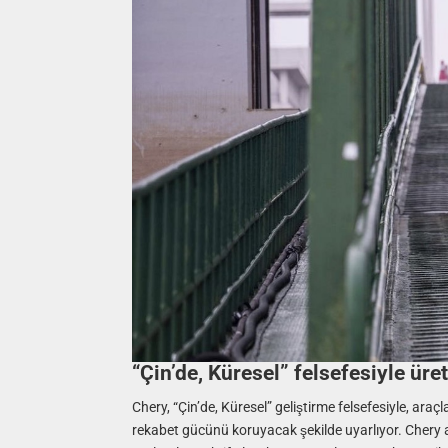
“Çin’de, Küresel” felsefesiyle üre
Chery, “Çin’de, Küresel” geliştirme felsefesiyle, araçl
rekabet gücünü koruyacak şekilde uyarlıyor. Chery ayrı