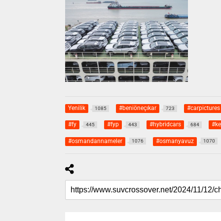
Yenilik
#beniöneçıkar
#carpictures
1085
723
#fy
#fyp
#hybridcars
#ke
445
443
684
#osmandannameler
#osmanyavuz
1076
1070