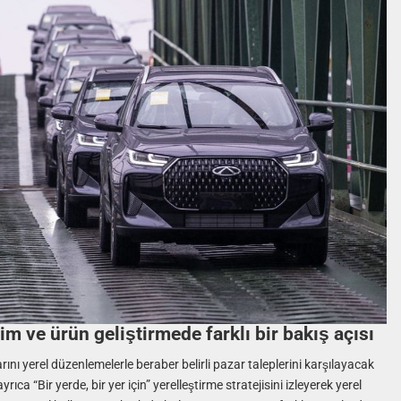
tim ve ürün geliştirmede farklı bir bakış açısı
arını yerel düzenlemelerle beraber belirli pazar taleplerini karşılayacak
ca “Bir yerde, bir yer için” yerelleştirme stratejisini izleyerek yerel