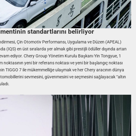
entinin standartlarını belirliyor
elendirmesi, Çin Otomotiv Performansı, Uygulama ve Düzen (APEAL)
da (IQS) en üst sıralarda yer almak gibi prestijli ödüller dışında artan
evam ediyor. Chery Group Yönetim Kurulu Başkanı Yin Tongyue, 1
 noktasının yeni bir referans noktası ve yeni bir başlangıç noktası
efinin TIGGO 7 ile mükemmelliğe ulaşmak ve her Chery aracının dünya
 otomobillerini sevmesini, güvenmesini ve seçmesini sağlayacak “altın
ladı.