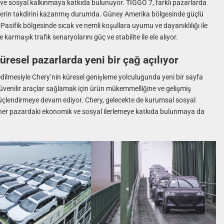
 ve sosyal kalkınmaya katkıda bulunuyor. TIGGO 7, farklı pazarlarda
cilerin takdirini kazanmış durumda. Güney Amerika bölgesinde güçlü
-Pasifik bölgesinde sıcak ve nemli koşullara uyumu ve dayanıklılığı ile
karmaşık trafik senaryolarını güç ve stabilite ile ele alıyor.
resel pazarlarda yeni bir çağ açılıyor
edilmesiyle Chery’nin küresel genişleme yolculuğunda yeni bir sayfa
i, güvenilir araçlar sağlamak için ürün mükemmelliğine ve gelişmiş
üçlendirmeye devam ediyor. Chery, gelecekte de kurumsal sosyal
i her pazardaki ekonomik ve sosyal ilerlemeye katkıda bulunmaya da