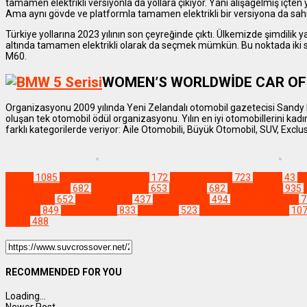
tamamen elektrikli versiyonla da yollara çıkıyor. Yani alışagelmiş içten y
Ama aynı gövde ve platformla tamamen elektrikli bir versiyona da sah
Türkiye yollarına 2023 yılının son çeyreğinde çıktı. Ülkemizde şimdilik y
altında tamamen elektrikli olarak da seçmek mümkün. Bu noktada iki 
M60.
WOMEN’S WORLDWİDE CAR OF
Organizasyonu 2009 yılında Yeni Zelandalı otomobil gazetecisi Sandy
oluşan tek otomobil ödül organizasyonu. Yılın en iyi otomobillerini kadı
farklı kategorilerde veriyor: Aile Otomobili, Büyük Otomobil, SUV, Exclu
Yenilik
1085
#artistsoninstagram
172
#beniöneçıkar
723
#BMW
43
#
#carinstagram
682
#caroffamily
653
#carpics
682
#carpictures
935
#dreamcar
652
#electriccars
437
#electricSUV
494
#electricvehicle
7
#keşfet
849
#keşfetteyiz
833
#mobility
523
#osmandannameler
10
#viral
488
RECOMMENDED FOR YOU
Loading...
Newer Post