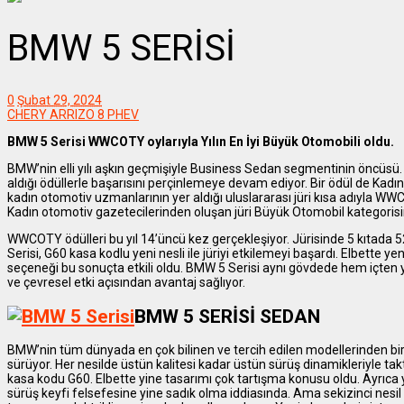
BMW 5 SERİSİ
0
Şubat 29, 2024
CHERY ARRIZO 8 PHEV
BMW 5 Serisi WWCOTY oylarıyla Yılın En İyi Büyük Otomobili oldu.
BMW’nin elli yılı aşkın geçmişiyle Business Sedan segmentinin öncüsü. Gü
aldığı ödüllerle başarısını perçinlemeye devam ediyor. Bir ödül de Kadı
kadın otomotiv uzmanlarının yer aldığı uluslararası jüri kısa adıyla W
Kadın otomotiv gazetecilerinden oluşan jüri Büyük Otomobil kategorisin
WWCOTY ödülleri bu yıl 14’üncü kez gerçekleşiyor. Jürisinde 5 kıtada 5
Serisi, G60 kasa kodlu yeni nesli ile jüriyi etkilemeyi başardı. Elbette yen
seçeneği bu sonuçta etkili oldu. BMW 5 Serisi aynı gövdede hem içten ya
ve çevresel etki açısından avantaj sağlıyor.
BMW 5 SERİSİ SEDAN
BMW’nin tüm dünyada en çok bilinen ve tercih edilen modellerinden bi
sürüyor. Her nesilde üstün kalitesi kadar üstün sürüş dinamikleriyle takti
kasa kodu G60. Elbette yine tasarımı çok tartışma konusu oldu. Ayrıca ye
sürüş keyfi felsefesine yine sadık olma iddiasında. Ama sekizinci nesil 5