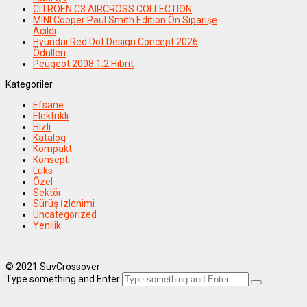
CITROËN C3 AIRCROSS COLLECTION
MINI Cooper Paul Smith Edition Ön Siparişe
Açıldı
Hyundai Red Dot Design Concept 2026
Ödülleri
Peugeot 2008 1.2 Hibrit
Kategoriler
Efsane
Elektrikli
Hızlı
Katalog
Kompakt
Konsept
Lüks
Özel
Sektör
Sürüş İzlenimi
Uncategorized
Yenilik
© 2021 SuvCrossover
Type something and Enter