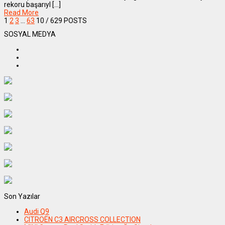
rekoru başarıyl [...]
Read More
1
2
3
…
63
10
/ 629 POSTS
SOSYAL MEDYA
Son Yazılar
Audi Q9
CITROËN C3 AIRCROSS COLLECTION