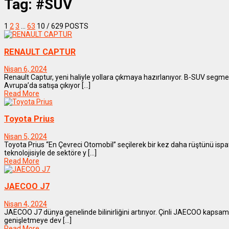
Tag:
#SUV
1
2
3
…
63
10
/ 629 POSTS
RENAULT CAPTUR
Nisan 6, 2024
Renault Captur, yeni haliyle yollara çıkmaya hazırlanıyor. B-SUV segment
Avrupa’da satışa çıkıyor [...]
Read More
Toyota Prius
Nisan 5, 2024
Toyota Prius “En Çevreci Otomobil” seçilerek bir kez daha rüştünü ispa
teknolojisiyle de sektöre y [...]
Read More
JAECOO J7
Nisan 4, 2024
JAECOO J7 dünya genelinde bilinirliğini artırıyor. Çinli JAECOO kapsamlı 
genişletmeye dev [...]
Read More