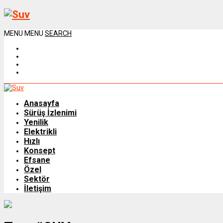
MENU
MENU
SEARCH
Anasayfa
Sürüş İzlenimi
Yenilik
Elektrikli
Hızlı
Konsept
Efsane
Özel
Sektör
İletişim