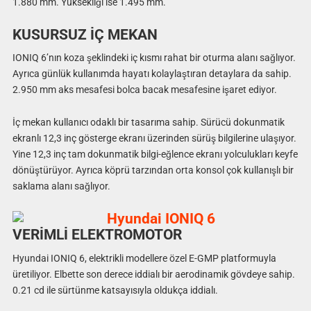
1.880 mm. Yüksekliği ise 1.495 mm.
KUSURSUZ İÇ MEKAN
IONIQ 6’nın koza şeklindeki iç kısmı rahat bir oturma alanı sağlıyor.
Ayrıca günlük kullanımda hayatı kolaylaştıran detaylara da sahip.
2.950 mm aks mesafesi bolca bacak mesafesine işaret ediyor.
İç mekan kullanıcı odaklı bir tasarıma sahip. Sürücü dokunmatik
ekranlı 12,3 inç gösterge ekranı üzerinden sürüş bilgilerine ulaşıyor.
Yine 12,3 inç tam dokunmatik bilgi-eğlence ekranı yolculukları keyfe
dönüştürüyor. Ayrıca köprü tarzından orta konsol çok kullanışlı bir
saklama alanı sağlıyor.
VERİMLİ ELEKTROMOTO
R
Hyundai IONIQ 6, elektrikli modellere özel E-GMP platformuyla
üretiliyor. Elbette son derece iddialı bir aerodinamik gövdeye sahip.
0.21 cd ile sürtünme katsayısıyla oldukça iddialı.