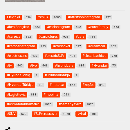
Elektrikli
Yenilik
#artistsoninstagram
556
1085
172
#beniöneçıkar
#carinstagram
#caroffamily
723
682
653
#carpics
#carpictures
#cars
682
935
156
#carsofinstagram
#crossover
#dreamcar
753
627
652
#electriccars
#electricSUV
#electricvehicle
437
494
750
#fy
#fyp
#hybridcars
#Hyundai
445
443
684
75
#HyundaiIoniq
#HyundaiIoniq6
8
3
#HyundaiTürkiye
#instacar
#keşfet
80
665
849
#keşfetteyiz
#mobility
833
523
#osmandannameler
#osmanyavuz
1076
1070
#SUV
#SUVcrossover
#viral
629
1068
488