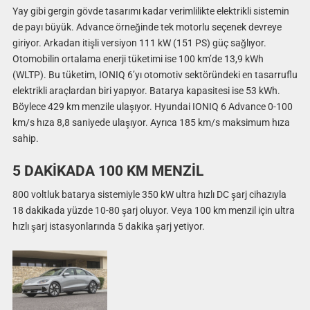
Yay gibi gergin gövde tasarımı kadar verimlilikte elektrikli sistemin
de payı büyük. Advance örneğinde tek motorlu seçenek devreye
giriyor. Arkadan itişli versiyon 111 kW (151 PS) güç sağlıyor.
Otomobilin ortalama enerji tüketimi ise 100 km’de 13,9 kWh
(WLTP). Bu tüketim, IONIQ 6’yı otomotiv sektöründeki en tasarruflu
elektrikli araçlardan biri yapıyor. Batarya kapasitesi ise 53 kWh.
Böylece 429 km menzile ulaşıyor. Hyundai IONIQ 6 Advance 0-100
km/s hıza 8,8 saniyede ulaşıyor. Ayrıca 185 km/s maksimum hıza
sahip.
5 DAKİKADA 100 KM MENZİL
800 voltluk batarya sistemiyle 350 kW ultra hızlı DC şarj cihazıyla
18 dakikada yüzde 10-80 şarj oluyor. Veya 100 km menzil için ultra
hızlı şarj istasyonlarında 5 dakika şarj yetiyor.