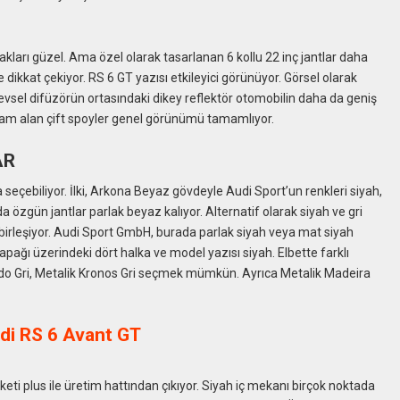
kları güzel. Ama özel olarak tasarlanan 6 kollu 22 inç jantlar daha
 dikkat çekiyor. RS 6 GT yazısı etkileyici görünüyor. Görsel olarak
 İşlevsel difüzörün ortasındaki dikey reflektör otomobilin daha da geniş
ham alan çift spoyler genel görünümü tamamlıyor.
AR
 seçebiliyor. İlki, Arkona Beyaz gövdeyle Audi Sport’un renkleri siyah,
da özgün jantlar parlak beyaz kalıyor. Alternatif olarak siyah ve gri
birleşiyor. Audi Sport GmbH, burada parlak siyah veya mat siyah
apağı üzerindeki dört halka ve model yazısı siyah. Elbette farklı
rdo Gri, Metalik Kronos Gri seçmek mümkün. Ayrıca Metalik Madeira
ti plus ile üretim hattından çıkıyor. Siyah iç mekanı birçok noktada