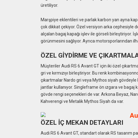
üretiliyor.
Marşpiye eklentileri ve parlak karbon yan ayna kapa
çok dikkat çekiyor. Özel versiyon arka cephesiyle de
alçalan bagaj kapağı işlev ile görseli birleştiriyor.
görünmesini sağlıyor. Ayrıca motorsporlarından il
ÖZEL GİYDİRME VE ÇIKARTMAL
Müşteriler Audi RS 6 Avant GT için iki özel çıkartma
gri ve kırmızıyı birleştiriyor. Bu renk kombinasyonn
çıkartmalar Nardo gri veya Mythos siyah gövdeyle 
jantlar kullanıyor. Singleframe ön ızgara ve bagaj k
gövde rengi seçenekleri de var. Arkona Beyaz, Na
Kahverengi ve Metalik Mythos Siyah da var.
ÖZEL İÇ MEKAN DETAYLARI
Audi RS 6 Avant GT, standart olarak RS tasarım pake