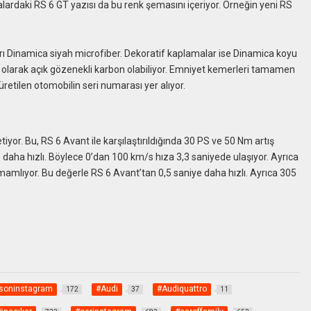
alardaki RS 6 GT yazısı da bu renk şemasını içeriyor. Örneğin yeni RS
ları Dinamica siyah microfiber. Dekoratif kaplamalar ise Dinamica koyu
ı olarak açık gözenekli karbon olabiliyor. Emniyet kemerleri tamamen
 üretilen otomobilin seri numarası yer alıyor.
or. Bu, RS 6 Avant ile karşılaştırıldığında 30 PS ve 50 Nm artış
e daha hızlı. Böylece 0’dan 100 km/s hıza 3,3 saniyede ulaşıyor. Ayrıca
mlıyor. Bu değerle RS 6 Avant’tan 0,5 saniye daha hızlı. Ayrıca 305
tsoninstagram
#Audi
#Audiquattro
172
37
11