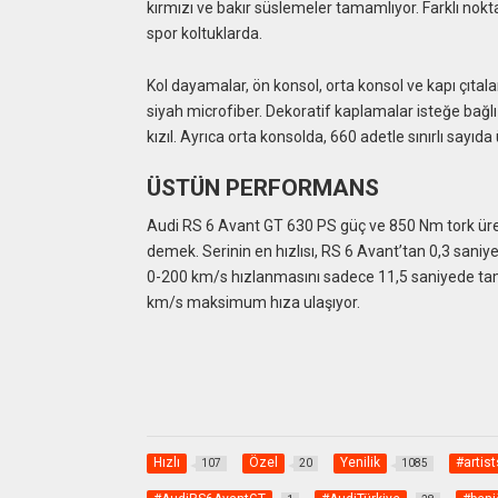
kırmızı ve bakır süslemeler tamamlıyor. Farklı nokt
spor koltuklarda.
Kol dayamalar, ön konsol, orta konsol ve kapı çıta
siyah microfiber. Dekoratif kaplamalar isteğe bağl
kızıl. Ayrıca orta konsolda, 660 adetle sınırlı sayıda
ÜSTÜN PERFORMANS
Audi RS 6 Avant GT 630 PS güç ve 850 Nm tork üretiy
demek. Serinin en hızlısı, RS 6 Avant’tan 0,3 saniy
0-200 km/s hızlanmasını sadece 11,5 saniyede tama
km/s maksimum hıza ulaşıyor.
Hızlı
Özel
Yenilik
#artis
107
20
1085