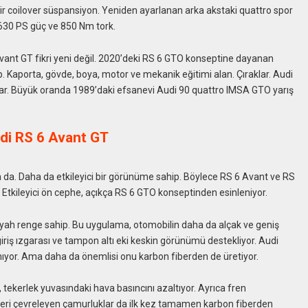
ilir coilover süspansiyon. Yeniden ayarlanan arka akstaki quattro spor
. 630 PS güç ve 850 Nm tork.
vant GT fikri yeni değil. 2020’deki RS 6 GTO konseptine dayanan
ip. Kaporta, gövde, boya, motor ve mekanik eğitimi alan. Çıraklar. Audi
tılar. Büyük oranda 1989’daki efsanevi Audi 90 quattro IMSA GTO yarış
 da. Daha da etkileyici bir görünüme sahip. Böylece RS 6 Avant ve RS
Etkileyici ön cephe, açıkça RS 6 GTO konseptinden esinleniyor.
siyah renge sahip. Bu uygulama, otomobilin daha da alçak ve geniş
giriş ızgarası ve tampon altı eki keskin görünümü destekliyor. Audi
ıyor. Ama daha da önemlisi onu karbon fiberden de üretiyor.
ı, tekerlek yuvasındaki hava basıncını azaltıyor. Ayrıca fren
lekleri çevreleyen çamurluklar da ilk kez tamamen karbon fiberden