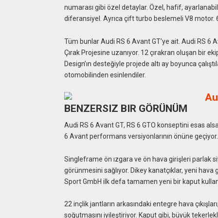
numarası gibi özel detaylar. Özel, hafif, ayarlanab
diferansiyel. Ayrıca çift turbo beslemeli V8 motor
Tüm bunlar Audi RS 6 Avant GT’ye ait. Audi RS 6 A
Çırak Projesine uzanıyor. 12 çırakran oluşan bir ek
Design’ın desteğiyle projede altı ay boyunca çalış
otomobilinden esinlendiler.
BENZERSIZ BIR GÖRÜNÜM
Audi RS 6 Avant GT, RS 6 GTO konseptini esas alsa
6 Avant performans versiyonlarının önüne geçiyor. 
Singleframe ön ızgara ve ön hava girişleri parlak 
görünmesini sağlıyor. Dikey kanatçıklar, yeni hava 
Sport GmbH ilk defa tamamen yeni bir kaput kullan
22 inçlik jantların arkasındaki entegre hava çıkışlar
soğutmasını iyileştiriyor. Kaput gibi, büyük teker