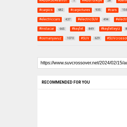
#AudiRS6AvantGT
#AudiTürkiye
#beni
1
28
#carpics
#carpictures
#cars
682
935
15
#electriccars
#electricSUV
#electr
437
494
#instacar
#keşfet
#keşfetteyiz
665
849
#osmanyavuz
#SUV
#SUVcrosso
1070
629
RECOMMENDED FOR YOU