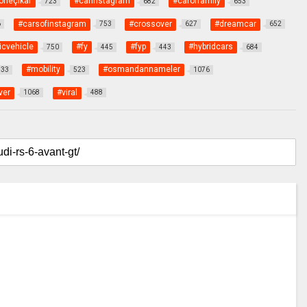
öneçıkar
#carinstagram
#caroffamily
723
682
653
#carsofinstagram
#crossover
#dreamcar
6
753
627
652
icvehicle
#fy
#fyp
#hybridcars
750
445
443
684
#mobility
#osmandannameler
833
523
1076
ver
#viral
1068
488