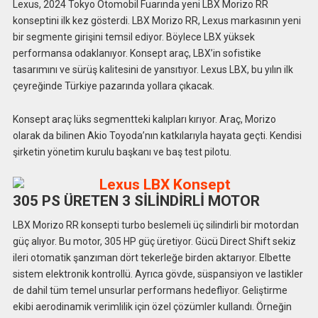
Lexus, 2024 Tokyo Otomobil Fuarında yeni LBX Morizo RR
konseptini ilk kez gösterdi. LBX Morizo RR, Lexus markasının yeni
bir segmente girişini temsil ediyor. Böylece LBX yüksek
performansa odaklanıyor. Konsept araç, LBX’in sofistike
tasarımını ve sürüş kalitesini de yansıtıyor. Lexus LBX, bu yılın ilk
çeyreğinde Türkiye pazarında yollara çıkacak.
Konsept araç lüks segmentteki kalıpları kırıyor. Araç, Morizo
olarak da bilinen Akio Toyoda’nın katkılarıyla hayata geçti. Kendisi
şirketin yönetim kurulu başkanı ve baş test pilotu.
305 PS ÜRETEN 3 SİLİNDİRLİ MOTOR
LBX Morizo RR konsepti turbo beslemeli üç silindirli bir motordan
güç alıyor. Bu motor, 305 HP güç üretiyor. Gücü Direct Shift sekiz
ileri otomatik şanzıman dört tekerleğe birden aktarıyor. Elbette
sistem elektronik kontrollü. Ayrıca gövde, süspansiyon ve lastikler
de dahil tüm temel unsurlar performans hedefliyor. Geliştirme
ekibi aerodinamik verimlilik için özel çözümler kullandı. Örneğin