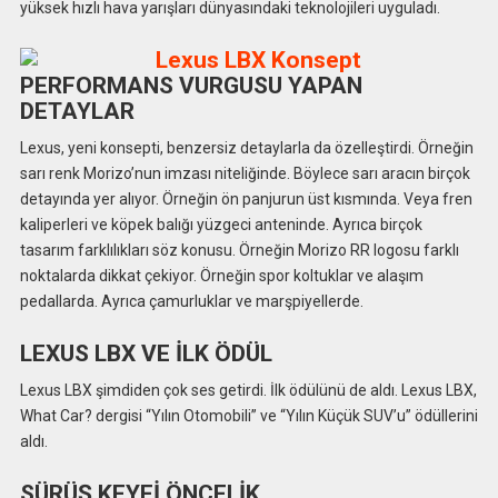
yüksek hızlı hava yarışları dünyasındaki teknolojileri uyguladı.
PERFORMANS VURGUSU YAPAN
DETAYLAR
Lexus, yeni konsepti, benzersiz detaylarla da özelleştirdi. Örneğin
sarı renk Morizo’nun imzası niteliğinde. Böylece sarı aracın birçok
detayında yer alıyor. Örneğin ön panjurun üst kısmında. Veya fren
kaliperleri ve köpek balığı yüzgeci anteninde. Ayrıca birçok
tasarım farklılıkları söz konusu. Örneğin Morizo RR logosu farklı
noktalarda dikkat çekiyor. Örneğin spor koltuklar ve alaşım
pedallarda. Ayrıca çamurluklar ve marşpiyellerde.
LEXUS LBX VE İLK ÖDÜL
Lexus LBX şimdiden çok ses getirdi. İlk ödülünü de aldı. Lexus LBX,
What Car? dergisi “Yılın Otomobili” ve “Yılın Küçük SUV’u” ödüllerini
aldı.
SÜRÜŞ KEYFİ ÖNCELİK