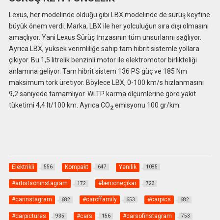
Lexus, her modelinde olduğu gibi LBX modelinde de sürüş keyfine
büyük önem verdi. Marka, LBX ile her yolculuğun sıra dışı olmasını
amaçlıyor. Yani Lexus Sürüş İmzasının tüm unsurlarını sağlıyor.
Ayrıca LBX, yüksek verimliliğe sahip tam hibrit sistemle yollara
çıkıyor. Bu 1,5 litrelik benzinli motor ile elektromotor birlikteliği
anlamına geliyor. Tam hibrit sistem 136 PS güç ve 185 Nm
maksimum tork üretiyor. Böylece LBX, 0-100 km/s hızlanmasını
9,2 saniyede tamamlıyor. WLTP karma ölçümlerine göre yakıt
tüketimi 4,4 lt/100 km. Ayrıca CO
emisyonu 100 gr/km.
2
Elektrikli
Kompakt
Yenilik
556
647
1085
#artistsoninstagram
#beniöneçıkar
172
723
#carinstagram
#caroffamily
#carpics
682
653
682
#carpictures
#cars
#carsofinstagram
935
156
753