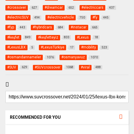
#crossover
#dreamcar
#electriccars
627
652
437
#electricSUV
#electricvehicle
#fy
494
750
445
#fyp
#hybridcars
#instacar
443
684
665
#keşfet
#keşfetteyiz
#Lexus
849
833
18
#LexusLBX
#LexusTürkiye
#mobility
5
17
523
#osmandannameler
#osmanyavuz
1076
1070
#SUV
#SUVcrossover
#viral
629
1068
488
RECOMMENDED FOR YOU