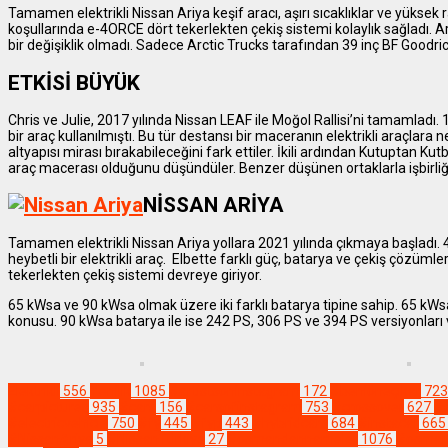
Tamamen elektrikli Nissan Ariya keşif aracı, aşırı sıcaklıklar ve yüksek 
koşullarında e-4ORCE dört tekerlekten çekiş sistemi kolaylık sağladı.
bir değişiklik olmadı. Sadece Arctic Trucks tarafından 39 inç BF Goodrich 
ETKİSİ BÜYÜK
Chris ve Julie, 2017 yılında Nissan LEAF ile Moğol Rallisi’ni tamamladı
bir araç kullanılmıştı. Bu tür destansı bir maceranın elektrikli araçlara n
altyapısı mirası bırakabileceğini fark ettiler. İkili ardından Kutuptan Ku
araç macerası olduğunu düşündüler. Benzer düşünen ortaklarla işbirli
NİSSAN ARİYA
Tamamen elektrikli Nissan Ariya yollara 2021 yılında çıkmaya başladı.
heybetli bir elektrikli araç. Elbette farklı güç, batarya ve çekiş çözüm
tekerlekten çekiş sistemi devreye giriyor.
65 kWsa ve 90 kWsa olmak üzere iki farklı batarya tipine sahip. 65 kW
konusu. 90 kWsa batarya ile ise 242 PS, 306 PS ve 394 PS versiyonları 
Elektrikli
556
Yenilik
1085
#artistsoninstagram
172
#beniöneçıkar
723
#carpictures
935
#cars
156
#carsofinstagram
753
#crossover
627
#
#electricvehicle
750
#fy
445
#fyp
443
#hybridcars
684
#instacar
665
#NissanAriya
5
#NissanTürkiye
27
#osmandannameler
1076
#osman