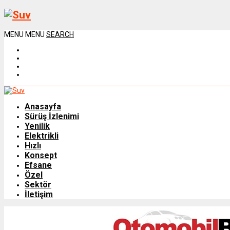
MENU
MENU
SEARCH
Anasayfa
Sürüş İzlenimi
Yenilik
Elektrikli
Hızlı
Konsept
Efsane
Özel
Sektör
İletişim