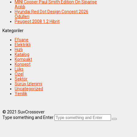
MINI Cooper Paul Smith Edition Ön Siparişe
Açıldı
Hyundai Red Dot Design Concept 2026
Ödülleri
Peugeot 2008 1.2 Hibrit
Kategoriler
Efsane
Elektrikli
Hızlı
Katalog
Kompakt
Konsept
Lüks
Özel
Sektör
Sürüş İzlenimi
Uncategorized
Yenilik
© 2021 SuvCrossover
Type something and Enter