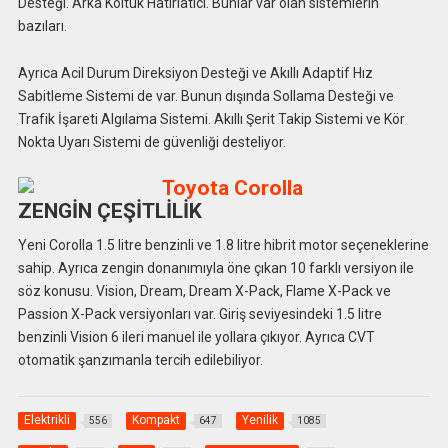
Desteği. Arka Koltuk Hatırlatıcı. Bunlar var olan sistemlerin
bazıları.
Ayrıca Acil Durum Direksiyon Desteği ve Akıllı Adaptif Hız
Sabitleme Sistemi de var. Bunun dışında Sollama Desteği ve
Trafik İşareti Algılama Sistemi. Akıllı Şerit Takip Sistemi ve Kör
Nokta Uyarı Sistemi de güvenliği desteliyor.
ZENGİN ÇEŞİTLİLİK
Yeni Corolla 1.5 litre benzinli ve 1.8 litre hibrit motor seçeneklerine
sahip. Ayrıca zengin donanımıyla öne çıkan 10 farklı versiyon ile
söz konusu. Vision, Dream, Dream X-Pack, Flame X-Pack ve
Passion X-Pack versiyonları var. Giriş seviyesindeki 1.5 litre
benzinli Vision 6 ileri manuel ile yollara çıkıyor. Ayrıca CVT
otomatik şanzımanla tercih edilebiliyor.
Elektrikli
Kompakt
Yenilik
556
647
1085