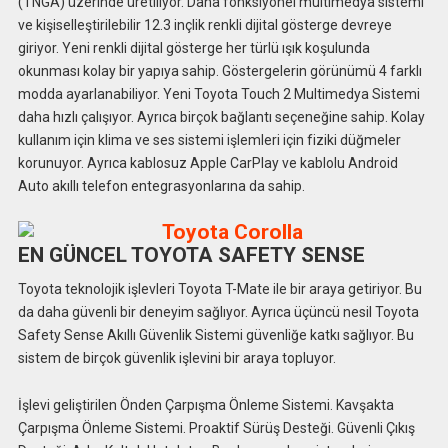
(TNGA) üzerinde üretiliyor. Daha fonksiyonel multimedya sistemi
ve kişiselleştirilebilir 12.3 inçlik renkli dijital gösterge devreye
giriyor. Yeni renkli dijital gösterge her türlü ışık koşulunda
okunması kolay bir yapıya sahip. Göstergelerin görünümü 4 farklı
modda ayarlanabiliyor. Yeni Toyota Touch 2 Multimedya Sistemi
daha hızlı çalışıyor. Ayrıca birçok bağlantı seçeneğine sahip. Kolay
kullanım için klima ve ses sistemi işlemleri için fiziki düğmeler
korunuyor. Ayrıca kablosuz Apple CarPlay ve kablolu Android
Auto akıllı telefon entegrasyonlarına da sahip.
EN GÜNCEL TOYOTA SAFETY SENSE
Toyota teknolojik işlevleri Toyota T-Mate ile bir araya getiriyor. Bu
da daha güvenli bir deneyim sağlıyor. Ayrıca üçüncü nesil Toyota
Safety Sense Akıllı Güvenlik Sistemi güvenliğe katkı sağlıyor. Bu
sistem de birçok güvenlik işlevini bir araya topluyor.
İşlevi geliştirilen Önden Çarpışma Önleme Sistemi. Kavşakta
Çarpışma Önleme Sistemi. Proaktif Sürüş Desteği. Güvenli Çıkış