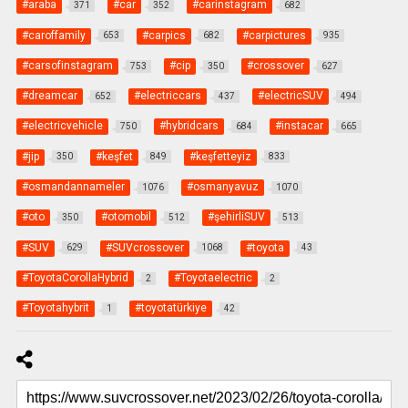
#araba
#car
#carinstagram
371
352
682
#caroffamily
#carpics
#carpictures
653
682
935
#carsofinstagram
#cip
#crossover
753
350
627
#dreamcar
#electriccars
#electricSUV
652
437
494
#electricvehicle
#hybridcars
#instacar
750
684
665
#jip
#keşfet
#keşfetteyiz
350
849
833
#osmandannameler
#osmanyavuz
1076
1070
#oto
#otomobil
#şehirliSUV
350
512
513
#SUV
#SUVcrossover
#toyota
629
1068
43
#ToyotaCorollaHybrid
#Toyotaelectric
2
2
#Toyotahybrit
#toyotatürkiye
1
42