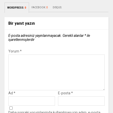
FACEBOOK:
0
DISQUS:
WORDPRESS:
0
Bir yanıt yazın
E-posta adresiniz yayınlanmayacak.
Gerekli alanlar
*
ile
işaretlenmişlerdir
Yorum
*
Ad
*
E-posta
*
Daha sonraki yorumlarımda kullanılması için adım, e-posta