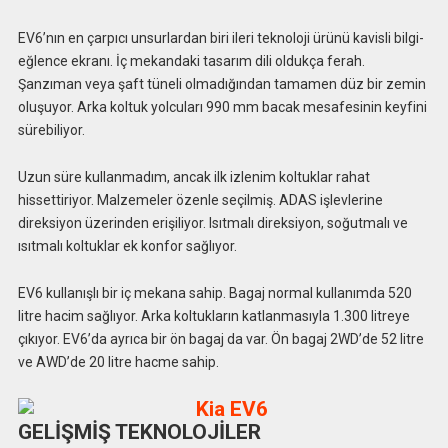
EV6’nın en çarpıcı unsurlardan biri ileri teknoloji ürünü kavisli bilgi-
eğlence ekranı. İç mekandaki tasarım dili oldukça ferah.
Şanzıman veya şaft tüneli olmadığından tamamen düz bir zemin
oluşuyor. Arka koltuk yolcuları 990 mm bacak mesafesinin keyfini
sürebiliyor.
Uzun süre kullanmadım, ancak ilk izlenim koltuklar rahat
hissettiriyor. Malzemeler özenle seçilmiş. ADAS işlevlerine
direksiyon üzerinden erişiliyor. Isıtmalı direksiyon, soğutmalı ve
ısıtmalı koltuklar ek konfor sağlıyor.
EV6 kullanışlı bir iç mekana sahip. Bagaj normal kullanımda 520
litre hacim sağlıyor. Arka koltukların katlanmasıyla 1.300 litreye
çıkıyor. EV6’da ayrıca bir ön bagaj da var. Ön bagaj 2WD’de 52 litre
ve AWD’de 20 litre hacme sahip.
GELİŞMİŞ TEKNOLOJİLER