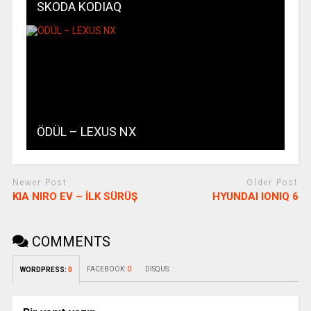
SKODA KODIAQ
ÖDÜL – LEXUS NX
Newer Post
Older Post
KIA NIRO EV – İLK SÜRÜŞ
HYUNDAI IONIQ 6
COMMENTS
FACEBOOK:
0
DISQUS:
WORDPRESS:
0