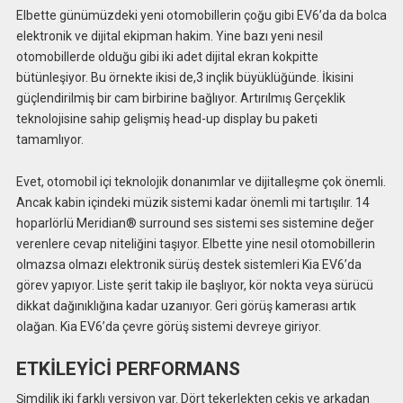
Elbette günümüzdeki yeni otomobillerin çoğu gibi EV6’da da bolca
elektronik ve dijital ekipman hakim. Yine bazı yeni nesil
otomobillerde olduğu gibi iki adet dijital ekran kokpitte
bütünleşiyor. Bu örnekte ikisi de,3 inçlik büyüklüğünde. İkisini
güçlendirilmiş bir cam birbirine bağlıyor. Artırılmış Gerçeklik
teknolojisine sahip gelişmiş head-up display bu paketi
tamamlıyor.
Evet, otomobil içi teknolojik donanımlar ve dijitalleşme çok önemli.
Ancak kabin içindeki müzik sistemi kadar önemli mi tartışılır. 14
hoparlörlü Meridian® surround ses sistemi ses sistemine değer
verenlere cevap niteliğini taşıyor. Elbette yine nesil otomobillerin
olmazsa olmazı elektronik sürüş destek sistemleri Kia EV6’da
görev yapıyor. Liste şerit takip ile başlıyor, kör nokta veya sürücü
dikkat dağınıklığına kadar uzanıyor. Geri görüş kamerası artık
olağan. Kia EV6’da çevre görüş sistemi devreye giriyor.
ETKİLEYİCİ PERFORMANS
Şimdilik iki farklı versiyon var. Dört tekerlekten çekiş ve arkadan