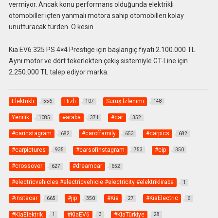
vermiyor. Ancak konu performans olduğunda elektrikli
otomobiller içten yanmalı motora sahip otomobilleri kolay
unutturacak türden. O kesin.
Kia EV6 325 PS 4×4 Prestige için başlangıç fiyatı 2.100.000 TL.
Aynı motor ve dört tekerlekten çekiş sistemiyle GT-Line için
2.250.000 TL talep ediyor marka.
Elektrikli
Hızlı
Sürüş İzlenimi
556
107
148
Yenilik
#araba
#car
1085
371
352
#carinstagram
#caroffamily
#carpics
682
653
682
#carpictures
#carsofinstagram
#cip
935
753
350
#crossover
#dreamcar
627
652
#electricvehicles #electricvehicle #electricity #elektrikliraba
1
#instacar
#jip
#Kia
#KiaElectric
665
350
27
6
#KiaElektrik
#KiaEV6
#KiaTürkiye
1
3
28