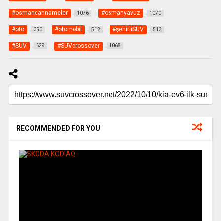
#osmandannameler
#osmanyavuz
1076
1070
#oto
#otomobil
#şehirliSUV
350
512
513
#SUV
#SUVcrossover
629
1068
RECOMMENDED FOR YOU