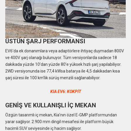
ÜSTÜN ŞARJ PERFORMANSI
EV6’da ek donanımlara veya adaptörlere ihtiyaç duymadan 800V
ve 400V şarj olanağı bulunuyor. Tüm versiyonlarda sadece 18
dakikada yüzde 10’dan yüzde 80’e yüksek hızlı şarj yapılabiliyor.
2WD versiyonunda ise 77,4 kWsa batarya ile 4,5 dakikadan kısa
şarj süresi ile 100 km’lik sürüş menzili sağlanabiliyor.
KIA EV6: KOKPİT
GENİŞ VE KULLANIŞLI İÇ MEKAN
Özgün tasarımlı iç mekan, Kia’nın özel E-GMP platformundan
yarar sağlıyor. 2.900 mm dingil mesafesi ile platform büyük
hacimli SUV seviyesinde iç hacim sağlıyor.