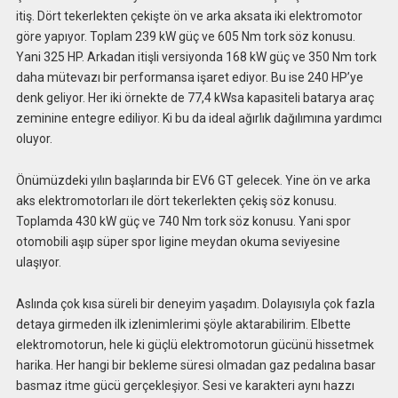
itiş. Dört tekerlekten çekişte ön ve arka aksata iki elektromotor
göre yapıyor. Toplam 239 kW güç ve 605 Nm tork söz konusu.
Yani 325 HP. Arkadan itişli versiyonda 168 kW güç ve 350 Nm tork
daha mütevazı bir performansa işaret ediyor. Bu ise 240 HP’ye
denk geliyor. Her iki örnekte de 77,4 kWsa kapasiteli batarya araç
zeminine entegre ediliyor. Ki bu da ideal ağırlık dağılımına yardımcı
oluyor.
Önümüzdeki yılın başlarında bir EV6 GT gelecek. Yine ön ve arka
aks elektromotorları ile dört tekerlekten çekiş söz konusu.
Toplamda 430 kW güç ve 740 Nm tork söz konusu. Yani spor
otomobili aşıp süper spor ligine meydan okuma seviyesine
ulaşıyor.
Aslında çok kısa süreli bir deneyim yaşadım. Dolayısıyla çok fazla
detaya girmeden ilk izlenimlerimi şöyle aktarabilirim. Elbette
elektromotorun, hele ki güçlü elektromotorun gücünü hissetmek
harika. Her hangi bir bekleme süresi olmadan gaz pedalına basar
basmaz itme gücü gerçekleşiyor. Sesi ve karakteri aynı hazzı