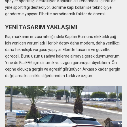
spoyler sportifliği destekliyor. Kapıların alt kenarındaki girinti de
yine sportifliği destekliyor. Gömme kapı kolları ise teknolojiye
gönderme yapıyor. Elbette aerodinamik faktör de önemli.
YENİ TASARIM YAKLAŞIMI
Kia, markanın imzası niteliğindeki Kaplan Burnunu elektrikli çağ
için yeniden yorumladı. Her bir detay daha modern, daha yenilikçi,
daha teknolojik vurgusu yapıyor. Elbette tasarım ve güzellik
göreceli. Bunu uzun uzadıya kaleme almaya gerek duymuyorum.
Yine de Kia EV6 için dinamik ve özgün görünüyor diyebilirim. Ön
cephe oldukça gergin ve agresif görünüyor. Arkası o kadar gergin
değil, ama kesinlikle diğerlerinden farklı ve özgün.