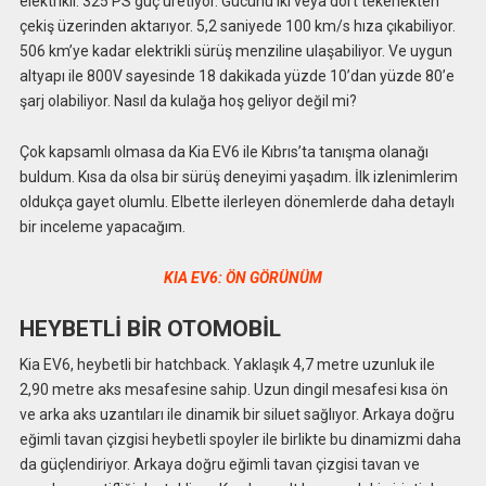
elektrikli. 325 PS güç üretiyor. Gücünü iki veya dört tekerlekten
çekiş üzerinden aktarıyor. 5,2 saniyede 100 km/s hıza çıkabiliyor.
506 km’ye kadar elektrikli sürüş menziline ulaşabiliyor. Ve uygun
altyapı ile 800V sayesinde 18 dakikada yüzde 10’dan yüzde 80’e
şarj olabiliyor. Nasıl da kulağa hoş geliyor değil mi?
Çok kapsamlı olmasa da Kia EV6 ile Kıbrıs’ta tanışma olanağı
buldum. Kısa da olsa bir sürüş deneyimi yaşadım. İlk izlenimlerim
oldukça gayet olumlu. Elbette ilerleyen dönemlerde daha detaylı
bir inceleme yapacağım.
KIA EV6: ÖN GÖRÜNÜM
HEYBETLİ BİR OTOMOBİL
Kia EV6, heybetli bir hatchback. Yaklaşık 4,7 metre uzunluk ile
2,90 metre aks mesafesine sahip. Uzun dingil mesafesi kısa ön
ve arka aks uzantıları ile dinamik bir siluet sağlıyor. Arkaya doğru
eğimli tavan çizgisi heybetli spoyler ile birlikte bu dinamizmi daha
da güçlendiriyor. Arkaya doğru eğimli tavan çizgisi tavan ve