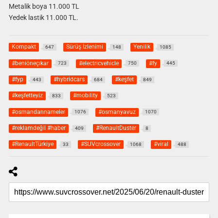
Metalik boya 11.000 TL
Yedek lastik 11.000 TL.
Kompakt
Sürüş İzlenimi
Yenilik
647
148
1085
#beniöneçıkar
#electricvehicle
#fy
723
750
445
#fyp
#hybridcars
#keşfet
443
684
849
#keşfetteyiz
#mobility
833
523
#osmandannameler
#osmanyavuz
1076
1070
#reklamdeğil #haber
#RenaultDuster
409
8
#RenaultTürkiye
#SUVcrossover
#viral
33
1068
488