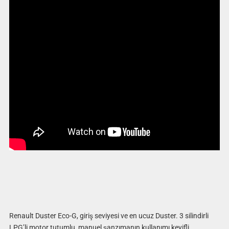
Renault Duster Eco-G, giriş seviyesi ve en ucuz Duster. 3 silindirli
LPG’li motor tutumlu, manuel şanzımanın kullanımı keyifli.