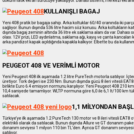
dokunmatik ekran sürücüye yaklaşıyor. Dahası sistemi, merkezi ekranın al
KULLANIŞLI BAGAJ
Yeni 408 pratik bir bagaja sahip. Arka koltuklar 60/40 oranında iki parça
sağlıyor. Bunun dışında 536 litre hacim söz konusu. Arka koltukların ka
dışında bagaj zeminin altında 36 litre ek saklama alanı da var. Dahası 
olası. 12V prizi, LED aydınlatma, saklama ağı, kayış ve çanta kancaları 
arka pandizot kapak açıldığında kapakla kalkıyor. Elbette bu da kullanım 
PEUGEOT 408 VE
VERİMLİ MOTOR
Yeni Peugeot 408 ilk aşamada 1.2 litre PureTech motorla satılıyor. İçte
üretiyor. Tork değeri ise 230 Nm. Bunun dışında gücü 8 ileri vitesli EAT
birlikte Euro 6.4 emisyon normunu karşılıyor. Yeni Peugeot 408 210 
10,4 saniyede tamamlıyor. WLTP normuna göre 6,0 ile 6,1 lt/100 km tük
satılacak.
1,1 MİLYONDAN BAŞL
Türkiye’ye ilk aşamada 1.2 PureTech 130 motor ve 8 ileri vitesli EAT8 
elektrikli olarak da satılacak. Bunun dışında Allure ve GT donanım paket
donanım seviyesi 1 milyon 110 bin TL’den. Ayrıca GT donanım seviyesi 
satılıyor.