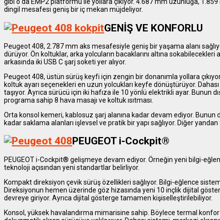
gibi o da EMP2 platformu ile yollara çıkıyor. 4.687 mm uzunluğa, 1.8
dingil mesafesi geniş bir iç mekan müjdeliyor.
GENİŞ VE KONFORLU
Peugeot 408, 2.787 mm aks mesafesiyle geniş bir yaşama alanı sağlıyo
dürüyor. Ön koltuklar, arka yolcuların bacaklarını altına sokabilecekleri
arkasında iki USB C şarj soketi yer alıyor.
Peugeot 408, üstün sürüş keyfi için zengin bir donanımla yollara çıkıyor.
koltuk ayarı seçenekleri en uzun yolcukları keyfe dönüştürüyor. Dahası G
taşıyor. Ayrıca sürücü için iki hafıza ile 10 yönlü elektrikli ayar. Bunun dı
programa sahip 8 hava masajı ve koltuk ısıtması.
Orta konsol kemeri, kablosuz şarj alanına kadar devam ediyor. Bunun dı
kadar saklama alanları işlevsel ve pratik bir yapı sağlıyor. Diğer yandan
PEUGEOT i-Cockpit®
PEUGEOT i-Cockpit® gelişmeye devam ediyor. Örneğin yeni bilgi-eğlen
teknoloji açısından yeni standartlar belirliyor.
Kompakt direksiyon çevik sürüş özellikleri sağlıyor. Bilgi-eğlence siste
Direksiyonun hemen üzerinde göz hizasında yeni 10 inçlik dijital göster
devreye giriyor. Ayrıca dijital gösterge tamamen kişiselleştirilebiliyor.
Konsol, yüksek havalandırma mimarisine sahip. Böylece termal konfor iyi