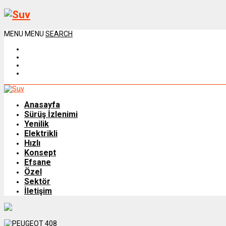
MENU
MENU
SEARCH
Anasayfa
Sürüş İzlenimi
Yenilik
Elektrikli
Hızlı
Konsept
Efsane
Özel
Sektör
İletişim