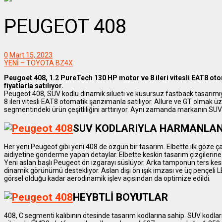
PEUGEOT 408
0
Mart 15, 2023
YENİ – TOYOTA BZ4X
Peugoet 408, 1.2 PureTech 130 HP motor ve 8 ileri vitesli EAT8 ot
fiyatlarla satılıyor.
Peugeot 408, SUV kodlu dinamik silueti ve kusursuz fastback tasarımıyl
8 ileri vitesli EAT8 otomatik şanzımanla satılıyor. Allure ve GT olmak ü
segmentindeki ürün çeşitliliğini arttırıyor. Aynı zamanda markanın SUV 
SUV KODLARIYLA HARMANLA
Her yeni Peugeot gibi yeni 408 de özgün bir tasarım. Elbette ilk göze
aidiyetine gönderme yapan detaylar. Elbette keskin tasarım çizgilerine 
Yeni aslan başlı Peugeot ön ızgarayı süslüyor. Arka tamponun ters kesimi
dinamik görünümü destekliyor. Aslan dişi ön ışık imzası ve üç pençeli 
görsel olduğu kadar aerodinamik işlev açısından da optimize edildi.
HEYBTLİ BOYUTLAR
408, C segmenti kalıbının ötesinde tasarım kodlarına sahip. SUV kodla