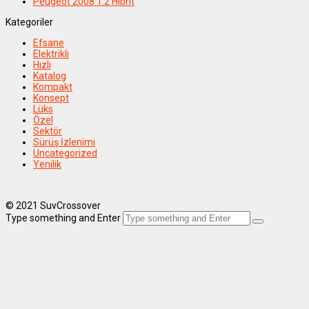
Peugeot 2008 1.2 Hibrit
Kategoriler
Efsane
Elektrikli
Hızlı
Katalog
Kompakt
Konsept
Lüks
Özel
Sektör
Sürüş İzlenimi
Uncategorized
Yenilik
© 2021 SuvCrossover
Type something and Enter