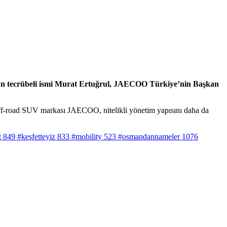
nün tecrübeli ismi Murat Ertuğrul, JAECOO Türkiye’nin Başkan
m off-road SUV markası JAECOO, nitelikli yönetim yapısını daha da
t
849
#keşfetteyiz
833
#mobility
523
#osmandannameler
1076