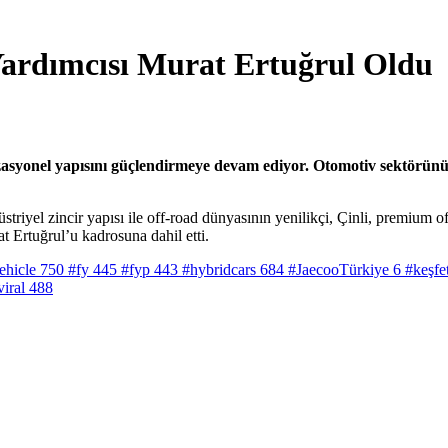
rdımcısı Murat Ertuğrul Oldu
zasyonel yapısını güçlendirmeye devam ediyor. Otomotiv sektörü
striyel zincir yapısı ile off-road dünyasının yenilikçi, Çinli, premiu
 Ertuğrul’u kadrosuna dahil etti.
ehicle
750
#fy
445
#fyp
443
#hybridcars
684
#JaecooTürkiye
6
#keşfe
viral
488