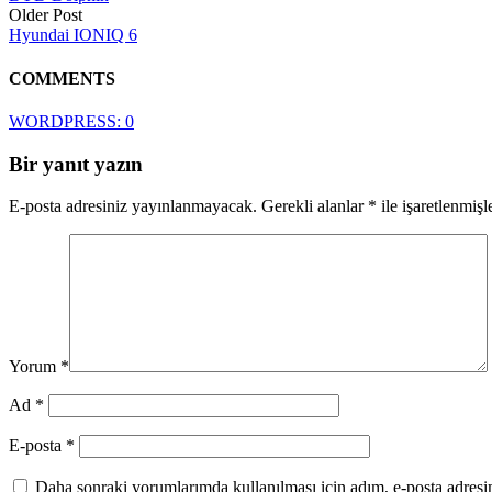
Older Post
Hyundai IONIQ 6
COMMENTS
WORDPRESS:
0
Bir yanıt yazın
E-posta adresiniz yayınlanmayacak.
Gerekli alanlar
*
ile işaretlenmişl
Yorum
*
Ad
*
E-posta
*
Daha sonraki yorumlarımda kullanılması için adım, e-posta adresim