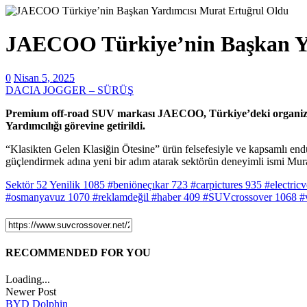
JAECOO Türkiye’nin Başkan Ya
0
Nisan 5, 2025
DACIA JOGGER – SÜRÜŞ
Premium off-road SUV markası
JAECOO, Türkiye’deki
organi
Yardımcılığı görevine getirildi.
“Klasikten Gelen Klasiğin Ötesine” ürün felsefesiyle ve kapsamlı endü
güçlendirmek adına yeni bir adım atarak sektörün deneyimli ismi Murat
Sektör
52
Yenilik
1085
#beniöneçıkar
723
#carpictures
935
#electricv
#osmanyavuz
1070
#reklamdeğil #haber
409
#SUVcrossover
1068
#
RECOMMENDED FOR YOU
Loading...
Newer Post
BYD Dolphin