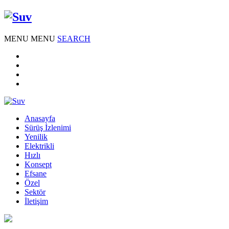
MENU
MENU
SEARCH
Anasayfa
Sürüş İzlenimi
Yenilik
Elektrikli
Hızlı
Konsept
Efsane
Özel
Sektör
İletişim