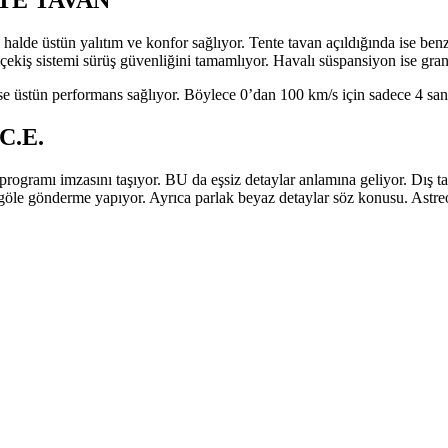
TE TAVAN
ı halde üstün yalıtım ve konfor sağlıyor. Tente tavan açıldığında ise ben
 çekiş sistemi sürüş güvenliğini tamamlıyor. Havalı süspansiyon ise gran
se üstün performans sağlıyor. Böylece 0’dan 100 km/s için sadece 4 sa
C.E.
gramı imzasını taşıyor. BU da eşsiz detaylar anlamına geliyor. Dış tasa
göle gönderme yapıyor. Ayrıca parlak beyaz detaylar söz konusu. Astreo 