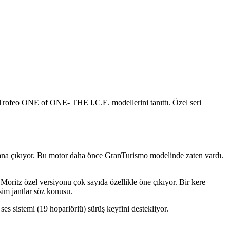
o Trofeo ONE of ONE- THE I.C.E. modellerini tanıttı. Özel seri
lana çıkıyor. Bu motor daha önce GranTurismo modelinde zaten vardı.
ritz özel versiyonu çok sayıda özellikle öne çıkıyor. Bir kere
sim jantlar söz konusu.
es sistemi (19 hoparlörlü) sürüş keyfini destekliyor.