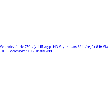
#electricvehicle
750
#fy
445
#fyp
443
#hybridcars
684
#keşfet
849
#ke
9
#SUVcrossover
1068
#viral
488