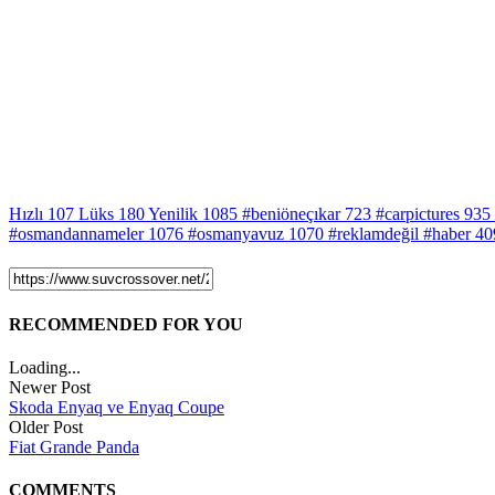
Hızlı
107
Lüks
180
Yenilik
1085
#beniöneçıkar
723
#carpictures
935
#osmandannameler
1076
#osmanyavuz
1070
#reklamdeğil #haber
40
RECOMMENDED FOR YOU
Loading...
Newer Post
Skoda Enyaq ve Enyaq Coupe
Older Post
Fiat Grande Panda
COMMENTS