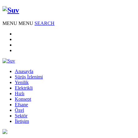
MENU
MENU
SEARCH
Anasayfa
Sürüş İzlenimi
Yenilik
Elektrikli
Hızlı
Konsept
Efsane
Özel
Sektör
İletişim