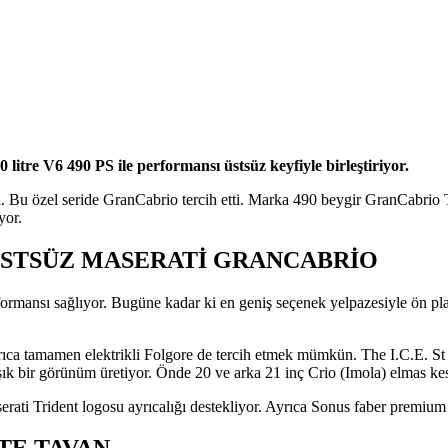
litre V6 490 PS ile performansı üstsüz keyfiyle birleştiriyor.
rdı. Bu özel seride GranCabrio tercih etti. Marka 490 beygir GranCabri
yor.
 ÜSTSÜZ MASERATİ GRANCABRİO
ormansı sağlıyor. Bugüne kadar ki en geniş seçenek yelpazesiyle ön p
 tamamen elektrikli Folgore de tercih etmek mümkün. The I.C.E. St Mo
 şık bir görünüm üretiyor. Önde 20 ve arka 21 inç Crio (Imola) elmas ke
erati Trident logosu ayrıcalığı destekliyor. Ayrıca Sonus faber premium s