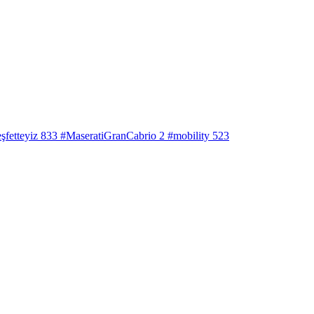
şfetteyiz
833
#MaseratiGranCabrio
2
#mobility
523