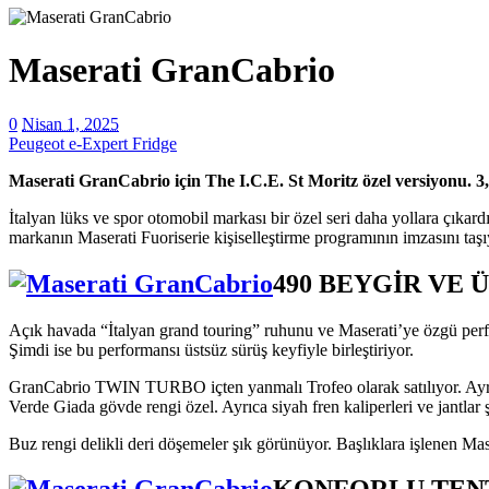
Maserati GranCabrio
0
Nisan 1, 2025
Peugeot e-Expert Fridge
Maserati GranCabrio için The I.C.E. St Moritz özel versiyonu. 3,0 
İtalyan lüks ve spor otomobil markası bir özel seri daha yollara çıka
markanın Maserati Fuoriserie kişiselleştirme programının imzasını taşı
490 BEYGİR VE
Açık havada “İtalyan grand touring” ruhunu ve Maserati’ye özgü perf
Şimdi ise bu performansı üstsüz sürüş keyfiyle birleştiriyor.
GranCabrio TWIN TURBO içten yanmalı Trofeo olarak satılıyor. Ayrıca
Verde Giada gövde rengi özel. Ayrıca siyah fren kaliperleri ve jantlar
Buz rengi delikli deri döşemeler şık görünüyor. Başlıklara işlenen Mas