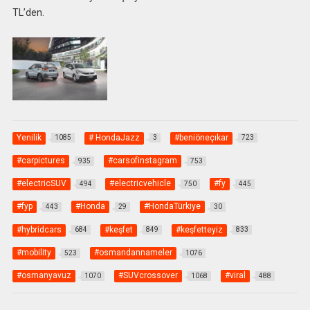
TL’den.
Yenilik
# HondaJazz
#beniöneçıkar
1085
3
723
#carpictures
#carsofinstagram
935
753
#electricSUV
#electricvehicle
#fy
494
750
445
#fyp
#Honda
#HondaTürkiye
443
29
30
#hybridcars
#keşfet
#keşfetteyiz
684
849
833
#mobility
#osmandannameler
523
1076
#osmanyavuz
#SUVcrossover
#viral
1070
1068
488