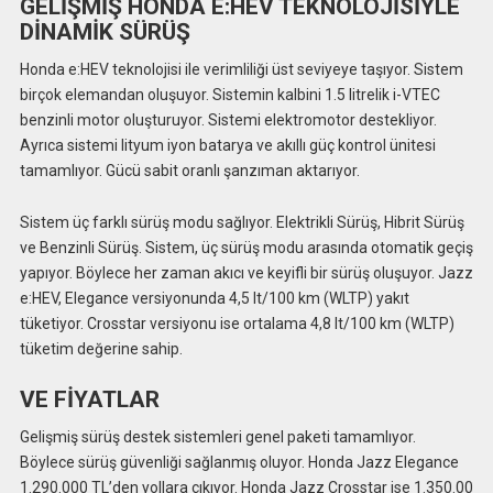
GELİŞMİŞ HONDA E:HEV TEKNOLOJİSİYLE
DİNAMİK SÜRÜŞ
Honda e:HEV teknolojisi ile verimliliği üst seviyeye taşıyor. Sistem
birçok elemandan oluşuyor. Sistemin kalbini 1.5 litrelik i-VTEC
benzinli motor oluşturuyor. Sistemi elektromotor destekliyor.
Ayrıca sistemi lityum iyon batarya ve akıllı güç kontrol ünitesi
tamamlıyor. Gücü sabit oranlı şanzıman aktarıyor.
Sistem üç farklı sürüş modu sağlıyor. Elektrikli Sürüş, Hibrit Sürüş
ve Benzinli Sürüş. Sistem, üç sürüş modu arasında otomatik geçiş
yapıyor. Böylece her zaman akıcı ve keyifli bir sürüş oluşuyor. Jazz
e:HEV, Elegance versiyonunda 4,5 lt/100 km (WLTP) yakıt
tüketiyor. Crosstar versiyonu ise ortalama 4,8 lt/100 km (WLTP)
tüketim değerine sahip.
VE FİYATLAR
Gelişmiş sürüş destek sistemleri genel paketi tamamlıyor.
Böylece sürüş güvenliği sağlanmış oluyor. Honda Jazz Elegance
1.290.000 TL’den yollara çıkıyor. Honda Jazz Crosstar ise 1.350.00