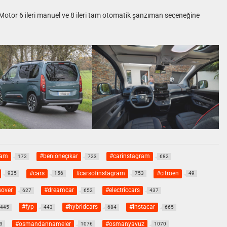
. Motor 6 ileri manuel ve 8 ileri tam otomatik şanzıman seçeneğine
ram
#beniöneçıkar
#carinstagram
172
723
682
#cars
#carsofinstagram
#citroen
935
156
753
49
sover
#dreamcar
#electriccars
627
652
437
#fyp
#hybridcars
#instacar
445
443
684
665
#osmandannameler
#osmanyavuz
3
1076
1070