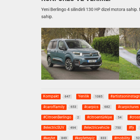
Yeni Berlingo 4 silindirli 130 HP dizel motora sahip
sahip.
Kompakt
Yenilik
#artistsoninstag
647
1085
#caroffamily
#carpics
#carpictures
653
682
#CitroenBerlingo
#citroentürkiye
#cros
2
54
#electricSUV
#electricvehicle
#fy
494
750
#keşfet
#keşfetteyiz
#mobility
849
833
52