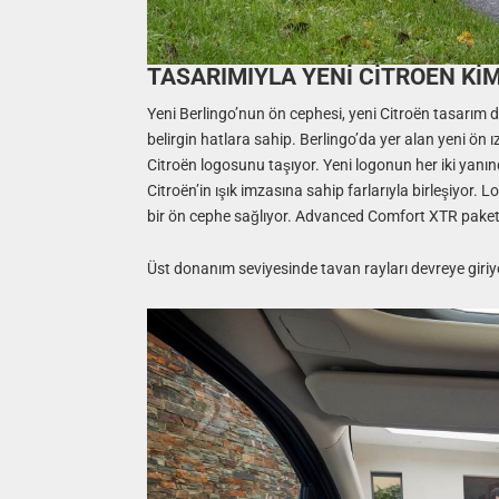
TASARIMIYLA YENİ CİTROEN KİM
Yeni Berlingo’nun ön cephesi, yeni Citroën tasarım 
belirgin hatlara sahip. Berlingo’da yer alan yeni ön
Citroën logosunu taşıyor. Yeni logonun her iki yanında
Citroën’in ışık imzasına sahip farlarıyla birleşiyor.
bir ön cephe sağlıyor. Advanced Comfort XTR paketi
Üst donanım seviyesinde tavan rayları devreye giriyor