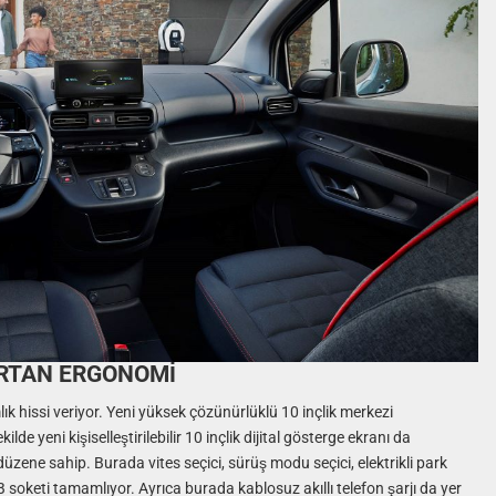
ARTAN ERGONOMİ
lık hissi veriyor. Yeni yüksek çözünürlüklü 10 inçlik merkezi
e yeni kişiselleştirilebilir 10 inçlik dijital gösterge ekranı da
zene sahip. Burada vites seçici, sürüş modu seçici, elektrikli park
 soketi tamamlıyor. Ayrıca burada kablosuz akıllı telefon şarjı da yer