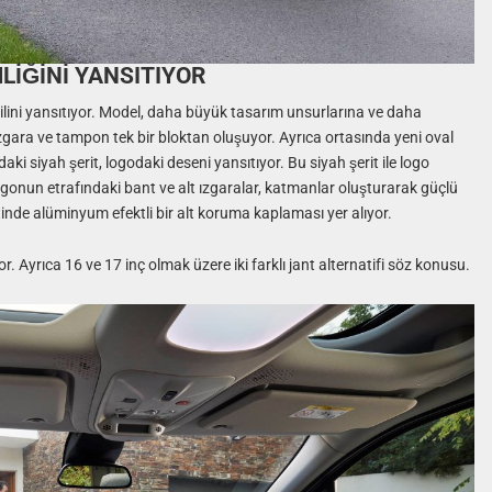
LİĞİNİ YANSITIYOR
dilini yansıtıyor. Model, daha büyük tasarım unsurlarına ve daha
 ızgara ve tampon tek bir bloktan oluşuyor. Ayrıca ortasında yeni oval
ki siyah şerit, logodaki deseni yansıtıyor. Bu siyah şerit ile logo
 Logonun etrafındaki bant ve alt ızgaralar, katmanlar oluşturarak güçlü
nde alüminyum efektli bir alt koruma kaplaması yer alıyor.
. Ayrıca 16 ve 17 inç olmak üzere iki farklı jant alternatifi söz konusu.