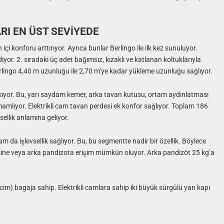
RI EN ÜST SEVİYEDE
i konforu arttırıyor. Ayrıca bunlar Berlingo ile ilk kez sunuluyor.
iyor. 2. sıradaki üç adet bağımsız, kızaklı ve katlanan koltuklarıyla
erlingo 4,40 m uzunluğu ile 2,70 m’ye kadar yükleme uzunluğu sağlıyor.
kıyor. Bu, yarı saydam kemer, arka tavan kutusu, ortam aydınlatması
mlıyor. Elektrikli cam tavan perdesi ek konfor sağlıyor. Toplam 186
sellik anlamına geliyor.
 da işlevsellik sağlıyor. Bu, bu segmentte nadir bir özellik. Böylece
e veya arka pandizota erişim mümkün oluyor. Arka pandizöt 25 kg’a
acim) bagaja sahip. Elektrikli camlara sahip iki büyük sürgülü yan kapı