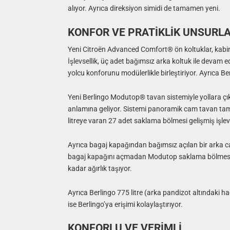
alıyor. Ayrıca direksiyon simidi de tamamen yeni.
KONFOR VE PRATİKLİK UNSURLA
Yeni Citroën Advanced Comfort® ön koltuklar, kabin iç
İşlevsellik, üç adet bağımsız arka koltuk ile devam ed
yolcu konforunu modülerlikle birleştiriyor. Ayrıca B
Yeni Berlingo Modutop® tavan sistemiyle yollara çı
anlamına geliyor. Sistemi panoramik cam tavan tama
litreye varan 27 adet saklama bölmesi gelişmiş işlev
Ayrıca bagaj kapağından bağımsız açılan bir arka cam
bagaj kapağını açmadan Modutop saklama bölmesin
kadar ağırlık taşıyor.
Ayrıca Berlingo 775 litre (arka pandizot altındaki h
ise Berlingo’ya erişimi kolaylaştırıyor.
KONFORLU VE VERİMLİ