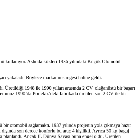
 günü kutlanıyor. Aslında kökleri 1936 yılındaki Küçük Otomobil
aşarı yakaladı. Böylece markanın simgesi haline geldi.
. Üretildiği 1948 ile 1990 yılları arasında 2 CV, olağanüstü bir başarı
 Temmuz 1990’da Portekiz’deki fabrikada üretilen son 2 CV ile bir
 bir otomobil sağlamaktı. 1937 yılında projenin yola çıkmaya hazır
 dışında son derece konforlu bu araç 4 kişilikti. Ayrıca 50 kg bagaj
ı planlandı. Ancak II. Dünya Savaşı buna engel oldu. Üretilen