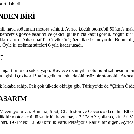
urtulabildi.
NDEN BİRİ
li, hava soğutmalı motora sahipti. Ayrıca küçük otomobil 50 km/s ma
benzersiz gövde tasarımı ve çekiciliği ile hızla kabul gördü. Yoğun bir i
ltukları vardı. Dahası hafifti. Çevik sürüş özellikleri sunuyordu. Bunun 
 Öyle ki teslimat süreleri 6 yıla kadar uzadı.
U
vangart ruhu da sükse yaptı. Böylece uzun yıllar otomobil sahnesinin bir
ın ilgisini çekiyor. Bugün gelinen noktada ölümsüz bir otomobil. Ayrı
çok lakaba sahip. Pek çok ülkede olduğu gibi Türkiye’de de “Çirkin Ördek
TASARIM
 CV versiyonu var. Bunlara; Spot, Charleston ve Cocorico da dahil. Elbe
 bir motor ve ünlü santrifüj kavramayla 2 CV AZ yollara çıktı. 2 CV, fa
biri. 1971’deki 13.500 km’lik Paris-Persépolis Rallisi bir diğeri. Ayrıc