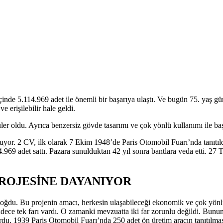
 içinde 5.114.969 adet ile önemli bir başarıya ulaştı. Ve bugün 75. yaş
 erişilebilir hale geldi.
püler oldu. Ayrıca benzersiz gövde tasarımı ve çok yönlü kullanımı ile b
yor. 2 CV, ilk olarak 7 Ekim 1948’de Paris Otomobil Fuarı’nda tanıtıldı
969 adet sattı. Pazara sunulduktan 42 yıl sonra bantlara veda etti. 27
PROJESİNE DAYANIYOR
oğdu. Bu projenin amacı, herkesin ulaşabileceği ekonomik ve çok yönlü
adece tek farı vardı. O zamanki mevzuatta iki far zorunlu değildi. Bunun
du. 1939 Paris Otomobil Fuarı’nda 250 adet ön üretim aracın tanıtılmas