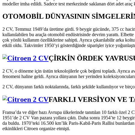
modeller imha edildi. Sadece test merkezinde saklanan dört adet araç k
OTOMOBİL DÜNYASININ SİMGELERİ
2 CV, Temmuz 1949’da üretime girdi. 9 beygir gücünde, 375 cc hacim
kullanılabilen bu araçla otomobil endüstrisinde devrim yarattı. Elbette 
çok yönlü kullanım özelliklerine sahipti. Ayrıca çıkarılabilir arka ko
etkili oldu. Takvimler 1950’yi gösterdiğinde siparişler iyice yoğunlaştı.
ÇİRKİN ÖRDEK YAVRUS
2 CV, o döneme için üstün teknolojilerle çok beğeni topladı. Ayrıca a
fenomeni haline geldi. Ayrıca dünyanın her yerinden koleksiyoncular
2 CV, dünyanın farklı noktalarında, farklı şekilde kullanılıyor ve bir
FARKLI VERSİYON VE 
Fransa’da ve diğer bazı Avrupa ülkelerinde tanıtılan 10 farklı özel 2
1951’de 2 CV Van pazara yollara çıktı. Daha sonra 1954’te 12 beygirlik
da buldu. 1970’teki 16.500 km’lik Paris-Kabil-Paris Rallisi bunlardan 
etkinlikleri Citroen organize etmişti.