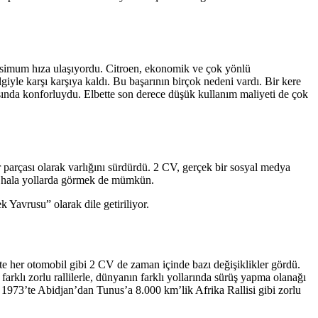
ksimum hıza ulaşıyordu. Citroen, ekonomik ve çok yönlü
lgiyle karşı karşıya kaldı. Bu başarının birçok nedeni vardı. Bir kere
dışında konforluydu. Elbette son derece düşük kullanım maliyeti de çok
 parçası olarak varlığını sürdürdü. 2 CV, gerçek bir sosyal medya
ca hala yollarda görmek de mümkün.
 Yavrusu” olarak dile getiriliyor.
tte her otomobil gibi 2 CV de zaman içinde bazı değişiklikler gördü.
rklı zorlu rallilerle, dünyanın farklı yollarında sürüş yapma olanağı
a 1973’te Abidjan’dan Tunus’a 8.000 km’lik Afrika Rallisi gibi zorlu