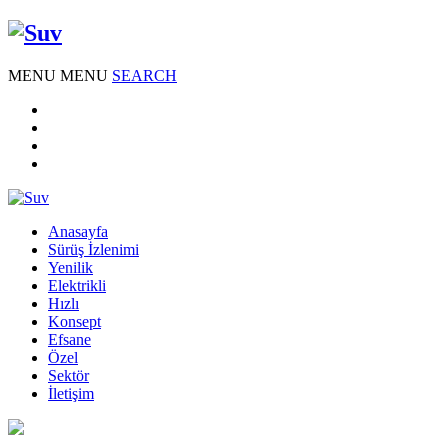
MENU
MENU
SEARCH
Anasayfa
Sürüş İzlenimi
Yenilik
Elektrikli
Hızlı
Konsept
Efsane
Özel
Sektör
İletişim