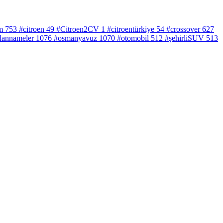
m
753
#citroen
49
#Citroen2CV
1
#citroentürkiye
54
#crossover
627
annameler
1076
#osmanyavuz
1070
#otomobil
512
#şehirliSUV
513