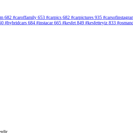
am
682
#caroffamily
653
#carpics
682
#carpictures
935
#carsofinstagra
50
#hybridcars
684
#instacar
665
#keşfet
849
#keşfetteyiz
833
#osmand
erdir