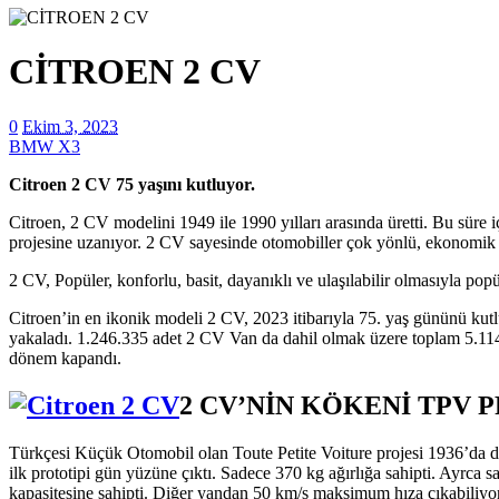
CİTROEN 2 CV
0
Ekim 3, 2023
BMW X3
Citroen 2 CV 75 yaşını kutluyor.
Citroen, 2 CV modelini 1949 ile 1990 yılları arasında üretti. Bu süre
projesine uzanıyor. 2 CV sayesinde otomobiller çok yönlü, ekonomik ve
2 CV, Popüler, konforlu, basit, dayanıklı ve ulaşılabilir olmasıyla po
Citroen’in en ikonik modeli 2 CV, 2023 itibarıyla 75. yaş gününü kutlu
yakaladı. 1.246.335 adet 2 CV Van da dahil olmak üzere toplam 5.114.
dönem kapandı.
2 CV’NİN KÖKENİ TPV 
Türkçesi Küçük Otomobil olan Toute Petite Voiture projesi 1936’da d
ilk prototipi gün yüzüne çıktı. Sadece 370 kg ağırlığa sahipti. Ayrca s
kapasitesine sahipti. Diğer yandan 50 km/s maksimum hıza çıkabiliyor