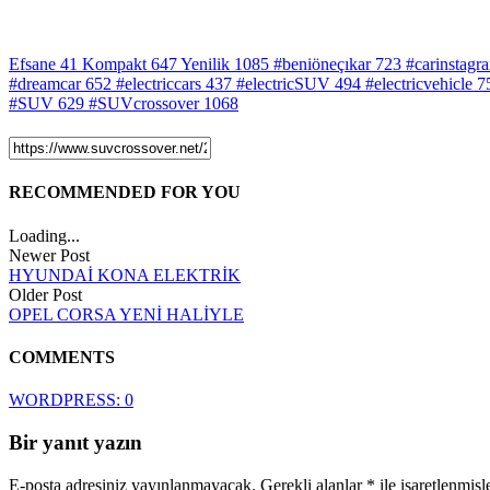
Efsane
41
Kompakt
647
Yenilik
1085
#beniöneçıkar
723
#carinstagr
#dreamcar
652
#electriccars
437
#electricSUV
494
#electricvehicle
7
#SUV
629
#SUVcrossover
1068
RECOMMENDED FOR YOU
Loading...
Newer Post
HYUNDAİ KONA ELEKTRİK
Older Post
OPEL CORSA YENİ HALİYLE
COMMENTS
WORDPRESS:
0
Bir yanıt yazın
E-posta adresiniz yayınlanmayacak.
Gerekli alanlar
*
ile işaretlenmişl