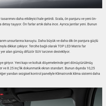
asarımını daha etkileyici hale getirdi. Scala, ön panjuru ve yeni ön-
detay taşıyor. Ön farlar artık daha ince. Ayrıca jantlar yeni. Bunun
arım unsurlarına kavuştu. Daha büyük ve daha dik ön panjura güçlü
ıyla dikkat çekiyor. Tercihe bağlı olarak TOP LED Matrix far
 yer alan gümüş difüzör SUV tarzının destekliyor.
eye giriyor. Yeni kapı ve koltuk döşemelerinde geri dönüştürülmüş
eler ve 8.25 inç’lik dokunmatik ekran standart. Bunun dışında 10,25
Diğer yandan sezgisel kontrol paneliyle Klimatronik klima sistemi daha