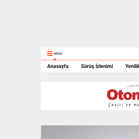
MENU
Anasayfa
Sürüş İzlenimi
Yenili