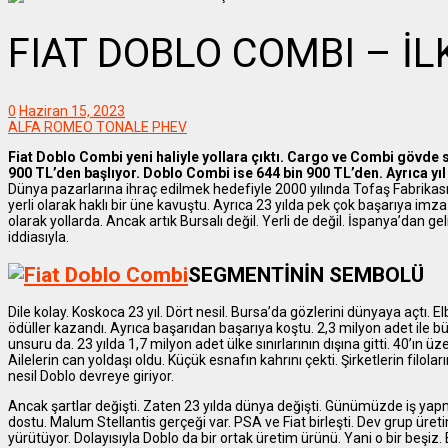
FIAT DOBLO COMBI – İ
0
Haziran 15, 2023
ALFA ROMEO TONALE PHEV
Fiat Doblo Combi yeni haliyle yollara çıktı. Cargo ve Combi gövde
900 TL’den başlıyor. Doblo Combi ise 644 bin 900 TL’den. Ayrıca yıl
Dünya pazarlarına ihraç edilmek hedefiyle 2000 yılında Tofaş Fabrikası’
yerli olarak haklı bir üne kavuştu. Ayrıca 23 yılda pek çok başarıya imza
olarak yollarda. Ancak artık Bursalı değil. Yerli de değil. İspanya’dan ge
iddiasıyla.
SEGMENTİNİN SEMBOLÜ
Dile kolay. Koskoca 23 yıl. Dört nesil. Bursa’da gözlerini dünyaya açtı. E
ödüller kazandı. Ayrıca başarıdan başarıya koştu. 2,3 milyon adet ile büy
unsuru da. 23 yılda 1,7 milyon adet ülke sınırlarının dışına gitti. 40’ın üz
Ailelerin can yoldaşı oldu. Küçük esnafın kahrını çekti. Şirketlerin filol
nesil Doblo devreye giriyor.
Ancak şartlar değişti. Zaten 23 yılda dünya değişti. Günümüzde iş yapm
dostu. Malum Stellantis gerçeği var. PSA ve Fiat birleşti. Dev grup üret
yürütüyor. Dolayısıyla Doblo da bir ortak üretim ürünü. Yani o bir beşiz