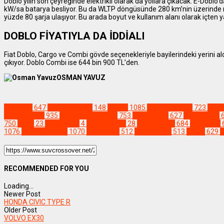
Doblo yılın son çeyreğinde elektrikli olarak da yollara çıkacak. E-Dobl
kW/sa batarya besliyor. Bu da WLTP döngüsünde 280 km’nin üzerinde m
yüzde 80 şarja ulaşıyor. Bu arada boyut ve kullanım alanı olarak içten y
DOBLO FİYATIYLA DA İDDİALI
Fiat Doblo, Cargo ve Combi gövde seçenekleriyle bayilerindeki yerini a
çıkıyor. Doblo Combi ise 644 bin 900 TL’den.
OSMAN YAVUZ
Kompakt
647
Sürüş İzlenimi
148
Yenilik
1085
#beniöneçıkar
723
#car
#carpictures
935
#carsofinstagram
753
#crossover
627
#dreamcar
750
#Fiat
23
#FiatDoblo
4
#FiatTürkiye
28
#hybridcars
684
#instacar
1076
#osmanyavuz
1070
#otomobil
512
#şehirliSUV
513
#SUV
629
#
RECOMMENDED FOR YOU
Loading...
Newer Post
HONDA CIVIC TYPE R
Older Post
VOLVO EX30