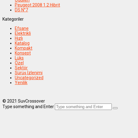
Ödülleri
Peugeot 2008 1.2 Hibrit
DS N°7
Kategoriler
Efsane
Elektrikli
Hızlı
Katalog
Kompakt
Konsept
Lüks
Özel
Sektör
Sürüş İzlenimi
Uncategorized
Yenilik
© 2021 SuvCrossover
Type something and Enter