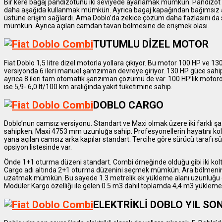
Bir kere bagaj pandizotunu iki seviyede ayarlamak mümkün. Pandizot 
daha aşağıda kullanmak mümkün. Ayrıca bagaj kapağından bağımsız a
üstüne erişim sağlardı. Ama Doblo’da zekice çözüm daha fazlasını da 
mümkün. Ayrıca açılan camdan tavan bölmesine de erişmek olası.
TUTUMLU DİZEL MOTOR
Fiat Doblo 1,5 litre dizel motorla yollara çıkıyor. Bu motor 100 HP ve 
versiyonda 6 ileri manuel şamzıman devreye giriyor. 130 HP güce sahip
ayrıca 8 ileri tam otomatik şanzıman çözümü de var. 100 HP’lik motoror
ise 5,9-.6,0 lt/100 km aralığında yakıt tüketimine sahip.
DOBLO CARGO
Doblo’nun camsız versiyonu. Standart ve Maxi olmak üzere iki farklı
sahipken; Maxi 4753 mm uzunluğa sahip. Profesyonellerin hayatını kolay
yana açılan camsız arka kapılar standart. Tercihe göre sürücü tarafı 
opsiyon listesinde var.
Önde 1+1 oturma düzeni standart. Combi örneğinde olduğu gibi iki kolt
Cargo adı altında 2+1 oturma düzenini seçmek mümkün. Ara bölmenin s
uzatmak mümkün. Bu sayede 1.3 metrelik ek yükleme alanı uzunluğu olu
Modüler Kargo özelliği ile gelen 0.5 m3 dahil toplamda 4,4 m3 yükleme
ELEKTRİKLİ DOBLO YIL S