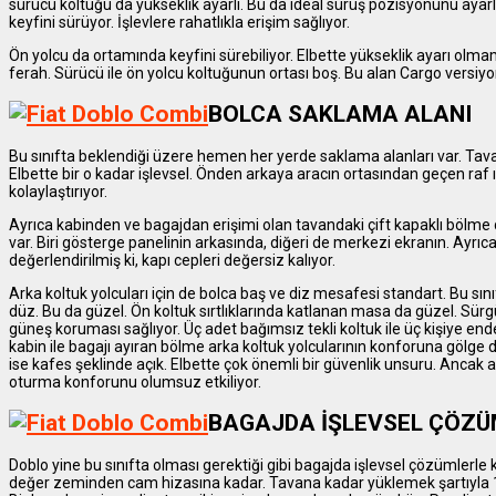
sürücü koltuğu da yükseklik ayarlı. Bu da ideal sürüş pozisyonunu ayar
keyfini sürüyor. İşlevlere rahatlıkla erişim sağlıyor.
Ön yolcu da ortamında keyfini sürebiliyor. Elbette yükseklik ayarı olm
ferah. Sürücü ile ön yolcu koltuğunun ortası boş. Bu alan Cargo versiyon
BOLCA SAKLAMA ALANI
Bu sınıfta beklendiği üzere hemen her yerde saklama alanları var. Tava
Elbette bir o kadar işlevsel. Önden arkaya aracın ortasından geçen raf 
kolaylaştırıyor.
Ayrıca kabinden ve bagajdan erişimi olan tavandaki çift kapaklı bölme
var. Biri gösterge panelinin arkasında, diğeri de merkezi ekranın. Ayrıca 
değerlendirilmiş ki, kapı cepleri değersiz kalıyor.
Arka koltuk yolcuları için de bolca baş ve diz mesafesi standart. Bu s
düz. Bu da güzel. Ön koltuk sırtlıklarında katlanan masa da güzel. Sürgü
güneş koruması sağlıyor. Üç adet bağımsız tekli koltuk ile üç kişiye en
kabin ile bagajı ayıran bölme arka koltuk yolcularının konforuna gölge
ise kafes şeklinde açık. Elbette çok önemli bir güvenlik unsuru. Ancak a
oturma konforunu olumsuz etkiliyor.
BAGAJDA İŞLEVSEL ÇÖZÜ
Doblo yine bu sınıfta olması gerektiği gibi bagajda işlevsel çözümlerle ka
değer zeminden cam hizasına kadar. Tavana kadar yüklemek şartıyla 