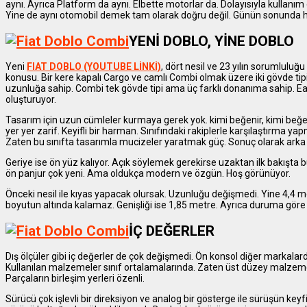
aynı. Ayrıca Platform da aynı. Elbette motorlar da. Dolayısıyla kullanım ö
Yine de aynı otomobil demek tam olarak doğru değil. Günün sonunda he
YENİ DOBLO, YİNE DOBLO
Yeni
FIAT DOBLO (YOUTUBE LİNKİ)
, dört nesil ve 23 yılın sorumluluğu 
konusu. Bir kere kapalı Cargo ve camlı Combi olmak üzere iki gövde tip
uzunluğa sahip. Combi tek gövde tipi ama üç farklı donanıma sahip. Easy 
oluşturuyor.
Tasarım için uzun cümleler kurmaya gerek yok. kimi beğenir, kimi beğ
yer yer zarif. Keyifli bir harman. Sınıfındaki rakiplerle karşılaştırma y
Zaten bu sınıfta tasarımla mucizeler yaratmak güç. Sonuç olarak arka 
Geriye ise ön yüz kalıyor. Açık söylemek gerekirse uzaktan ilk bakışta bu
ön panjur çok yeni. Ama oldukça modern ve özgün. Hoş görünüyor.
Önceki nesil ile kıyas yapacak olursak. Uzunluğu değişmedi. Yine 4,4 met
boyutun altında kalamaz. Genişliği ise 1,85 metre. Ayrıca duruma göre 
İÇ DEĞERLER
Dış ölçüler gibi iç değerler de çok değişmedi. Ön konsol diğer markalar
Kullanılan malzemeler sınıf ortalamalarında. Zaten üst düzey malzemele
Parçaların birleşim yerleri özenli.
Sürücü çok işlevli bir direksiyon ve analog bir gösterge ile sürüşün keyfin