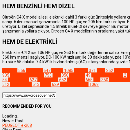
HEM BENZİNLİ HEM DİZEL
Citroën C4 X model ailesi, elektrikli dahil 3 farklı güç ünitesiyle yollar
sahip. 6 ileri manuel şanzımanla 100 HP güç ve 205 Nm tork üretiyor
üretiyor. Dizel cephesinde 1.5 litrelik BlueHDI devreye giriyor. Bu mot
şanzımanla yollara çıkıyor. Citroën C4 X modellerinin ortalama yakıt tük
HEM DE ELEKTRİKLİ
Elektrikli ë-C4 X ise 136 HP güç ve 260 Nm tork değerlerine sahip. Ene
360 km menzil sağlıyor. DC-100 kW hızlı şarj ile 30 dakikada yüzde 10’den
bu süre 55 dakika. 7.4 kW’lık hızlandırılmış (AC) istasyonlarında yüzde 1
Elektrikli
556
Kompakt
647
Yenilik
1085
#araba
371
#car
352
#carins
935
#carsofinstagram
753
#cip
350
#citroen
49
#citroenAirbump
2
#
54
#crossover
627
#dreamcar
652
#instacar
665
#jip
350
#osmanda
512
#şehirliSUV
513
#SUV
629
#SUVcrossover
1068
RECOMMENDED FOR YOU
Loading...
Newer Post
PEUGEOT e-208