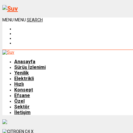
MENU
MENU
SEARCH
Anasayfa
Sürüş İzlenimi
Yenilik
Elektrikli
Hızlı
Konsept
Efsane
Özel
Sektör
İletişim