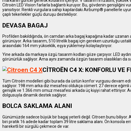
markanın güncel genetik kodlarını içeriyor. V tasarım imzasını, yüksek 
Citroën LED Vision farlarla bağlantı kuruyor. Bu, gövdenin genişliğini vu
yansıtıyor. Renkli vurgulara sahip kapılardaki Airbump® panellerle uyu
çaplı tekerlekler güçlü duruşu destekliyor.
DEVASA BAGAJ
Profilden bakıldığında, ön camdan arka bagaj kapağına kadar uzanan ak
görünüyor. Arka tasarım, 510 litrelik bagaj için gereken uzunluğu ustal
arasındaki 164 mm yükseklik, eşya yüklemeyi kolaylaştırıyor.
Yine arkada da markaya özgü tasarım kodları göze çarpıyor. LED aydınl
görünürlük sağlıyor. Ama aynı zamanda özgün tasarım olasılıkları da sa
CİTROËN C4 X: KONFORLU VE 
Tüm Citroën modelleri gibi burada da üstün konfor vurgusu devam ediyo
sağlıyor. 198 mm arka diz mesafesi oldukça cömert. 27 derece eğimli ar
genişlik ve 1.366 mm omuz mesafesi arkada üç kişiyi rahat ettiriyor. A
dolgusuyla dinamik destek sağlıyor.
BOLCA SAKLAMA ALANI
Günümüzde sadece büyük bir bagaj yeterli değil. Citroen bunu biliyor. A
biri pratik 16 adede kadar toplam 39 litre saklama alanı. Ön konsola en
hareketli bir sürgülü çekmece de var.