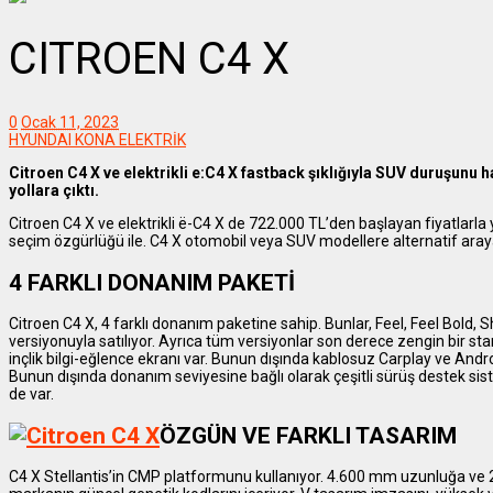
CITROEN C4 X
0
Ocak 11, 2023
HYUNDAI KONA ELEKTRİK
Citroen C4 X ve elektrikli e:C4 X fastback şıklığıyla SUV duruşunu 
yollara çıktı.
Citroen C4 X ve elektrikli ë-C4 X de 722.000 TL’den başlayan fiyatlarla yol
seçim özgürlüğü ile. C4 X otomobil veya SUV modellere alternatif ara
4 FARKLI DONANIM PAKETİ
Citroen C4 X, 4 farklı donanım paketine sahip. Bunlar, Feel, Feel Bold, 
versiyonuyla satılıyor. Ayrıca tüm versiyonlar son derece zengin bir s
inçlik bilgi-eğlence ekranı var. Bunun dışında kablosuz Carplay ve And
Bunun dışında donanım seviyesine bağlı olarak çeşitli sürüş destek sist
de var.
ÖZGÜN VE FARKLI TASARIM
C4 X Stellantis’in CMP platformunu kullanıyor. 4.600 mm uzunluğa ve 