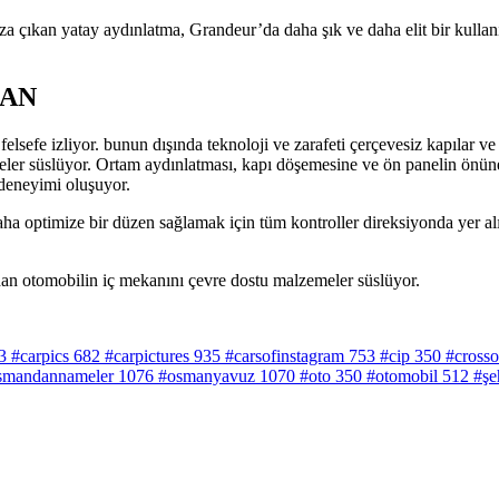
a çıkan yatay aydınlatma, Grandeur’da daha şık ve daha elit bir kullanı
KAN
felsefe izliyor. bunun dışında teknoloji ve zarafeti çerçevesiz kapılar 
meler süslüyor. Ortam aydınlatması, kapı döşemesine ve ön panelin önün
 deneyimi oluşuyor.
daha optimize bir düzen sağlamak için tüm kontroller direksiyonda yer a
dan otomobilin iç mekanını çevre dostu malzemeler süslüyor.
3
#carpics
682
#carpictures
935
#carsofinstagram
753
#cip
350
#crosso
smandannameler
1076
#osmanyavuz
1070
#oto
350
#otomobil
512
#şe