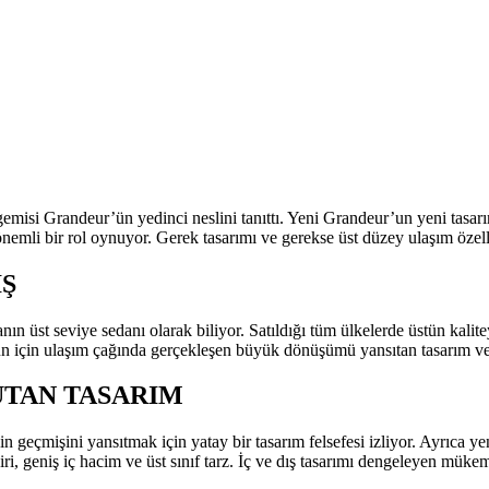
emisi Grandeur’ün yedinci neslini tanıttı. Yeni Grandeur’un yeni tasarı
nemli bir rol oynuyor. Gerek tasarımı ve gerekse üst düzey ulaşım özell
Ş
n üst seviye sedanı olarak biliyor. Satıldığı tüm ülkelerde üstün kalitey
n için ulaşım çağında gerçekleşen büyük dönüşümü yansıtan tasarım ve t
UTAN TASARIM
n geçmişini yansıtmak için yatay bir tasarım felsefesi izliyor. Ayrıca
iri, geniş iç hacim ve üst sınıf tarz. İç ve dış tasarımı dengeleyen mük