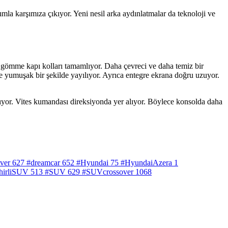
mla karşımıza çıkıyor. Yeni nesil arka aydınlatmalar da teknoloji ve
ve gömme kapı kolları tamamlıyor. Daha çevreci ve daha temiz bir
e yumuşak bir şekilde yayılıyor. Ayrıca entegre ekrana doğru uzuyor.
lıyor. Vites kumandası direksiyonda yer alıyor. Böylece konsolda daha
ver
627
#dreamcar
652
#Hyundai
75
#HyundaiAzera
1
hirliSUV
513
#SUV
629
#SUVcrossover
1068