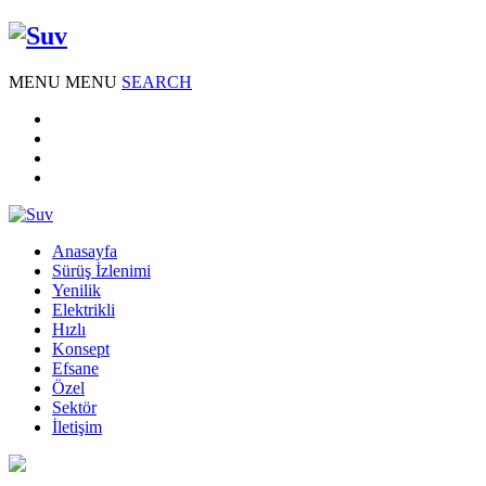
MENU
MENU
SEARCH
Anasayfa
Sürüş İzlenimi
Yenilik
Elektrikli
Hızlı
Konsept
Efsane
Özel
Sektör
İletişim