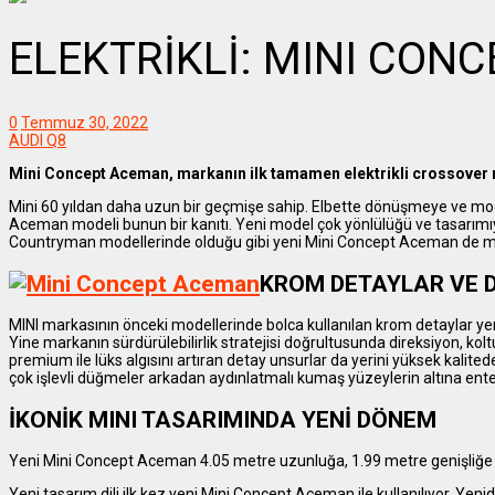
ELEKTRİKLİ: MINI CON
0
Temmuz 30, 2022
AUDI Q8
Mini Concept Aceman, markanın ilk tamamen elektrikli crossover 
Mini 60 yıldan daha uzun bir geçmişe sahip. Elbette dönüşmeye ve 
Aceman modeli bunun bir kanıtı. Yeni model çok yönlülüğü ve tasarımıy
Countryman modellerinde olduğu gibi yeni Mini Concept Aceman de ma
KROM DETAYLAR VE 
MINI markasının önceki modellerinde bolca kullanılan krom detaylar 
Yine markanın sürdürülebilirlik stratejisi doğrultusunda direksiyon, kolt
premium ile lüks algısını artıran detay unsurlar da yerini yüksek kali
çok işlevli düğmeler arkadan aydınlatmalı kumaş yüzeylerin altına enteg
İKONİK MINI TASARIMINDA YENİ DÖNEM
Yeni Mini Concept Aceman 4.05 metre uzunluğa, 1.99 metre genişliğe 
Yeni tasarım dili ilk kez yeni Mini Concept Aceman ile kullanılıyor. Ye