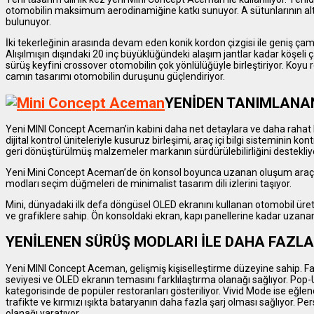
otomobilin maksimum aerodinamiğine katkı sunuyor. A sütunlarının altın
bulunuyor.
İki tekerleğinin arasında devam eden konik kordon çizgisi ile geniş çamu
Alışılmışın dışındaki 20 inç büyüklüğündeki alaşım jantlar kadar köşel
sürüş keyfini crossover otomobilin çok yönlülüğüyle birleştiriyor. Koyu r
camın tasarımı otomobilin duruşunu güçlendiriyor.
YENİDEN TANIMLANA
Yeni MINI Concept Aceman’in kabini daha net detaylara ve daha rahat b
dijital kontrol üniteleriyle kusuruz birleşimi, araç içi bilgi sisteminin k
geri dönüştürülmüş malzemeler markanın sürdürülebilirliğini destekliy
Yeni Mini Concept Aceman’de ön konsol boyunca uzanan oluşum araç için
modları seçim düğmeleri de minimalist tasarım dili izlerini taşıyor.
Mini, dünyadaki ilk defa döngüsel OLED ekranını kullanan otomobil üre
ve grafiklere sahip. Ön konsoldaki ekran, kapı panellerine kadar uzanan 
YENİLENEN SÜRÜŞ MODLARI İLE DAHA FAZLA
Yeni MINI Concept Aceman, gelişmiş kişiselleştirme düzeyine sahip. F
seviyesi ve OLED ekranın temasını farklılaştırma olanağı sağlıyor. Pop
kategorisinde de popüler restoranları gösteriliyor. Vivid Mode ise eğlence
trafikte ve kırmızı ışıkta bataryanın daha fazla şarj olması sağlıyor. Pe
olanağı yaratıyor.