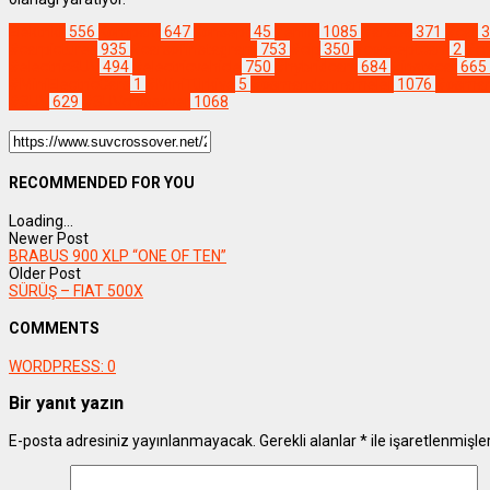
Elektrikli
556
Kompakt
647
Konsept
45
Yenilik
1085
#araba
371
#car
3
#carpictures
935
#carsofinstagram
753
#cip
350
#conceptcars
2
#cr
#electricSUV
494
#electricvehicle
750
#hybridcars
684
#instacar
665
#MiniElectricCars
1
#MiniTürkiye
5
#osmandannameler
1076
#osma
#SUV
629
#SUVcrossover
1068
RECOMMENDED FOR YOU
Loading...
Newer Post
BRABUS 900 XLP “ONE OF TEN”
Older Post
SÜRÜŞ – FIAT 500X
COMMENTS
WORDPRESS:
0
Bir yanıt yazın
E-posta adresiniz yayınlanmayacak.
Gerekli alanlar
*
ile işaretlenmişle