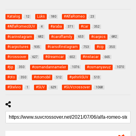
Katalog
Lüks
#AlfaRomeo
12
180
23
#AlfaRomeoSUV
#araba
#car
4
371
352
#carinstagram
#caroffamily
#carpics
682
653
682
#carpictures
#carsofinstagram
#cip
935
753
350
#crossover
#dreamcar
#instacar
627
652
665
#jip
#osmandannameler
#osmanyavuz
350
1076
1070
#oto
#otomobil
#şehirliSUV
350
512
513
#Stelvio
#SUV
#SUVcrossover
1
629
1068