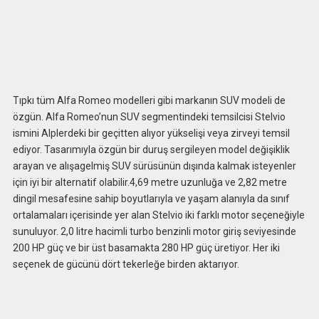
Tıpkı tüm Alfa Romeo modelleri gibi markanın SUV modeli de
özgün. Alfa Romeo’nun SUV segmentindeki temsilcisi Stelvio
ismini Alplerdeki bir geçitten alıyor yükselişi veya zirveyi temsil
ediyor. Tasarımıyla özgün bir duruş sergileyen model değişiklik
arayan ve alışagelmiş SUV sürüsünün dışında kalmak isteyenler
için iyi bir alternatif olabilir.4,69 metre uzunluğa ve 2,82 metre
dingil mesafesine sahip boyutlarıyla ve yaşam alanıyla da sınıf
ortalamaları içerisinde yer alan Stelvio iki farklı motor seçeneğiyle
sunuluyor. 2,0 litre hacimli turbo benzinli motor giriş seviyesinde
200 HP güç ve bir üst basamakta 280 HP güç üretiyor. Her iki
seçenek de gücünü dört tekerleğe birden aktarıyor.