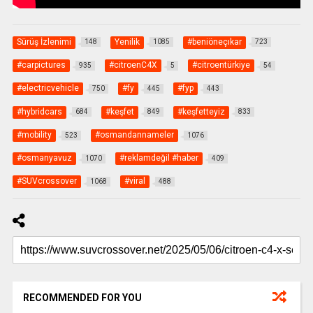
Sürüş İzlenimi
Yenilik
#beniöneçıkar
148
1085
723
#carpictures
#citroenC4X
#citroentürkiye
935
5
54
#electricvehicle
#fy
#fyp
750
445
443
#hybridcars
#keşfet
#keşfetteyiz
684
849
833
#mobility
#osmandannameler
523
1076
#osmanyavuz
#reklamdeğil #haber
1070
409
#SUVcrossover
#viral
1068
488
RECOMMENDED FOR YOU