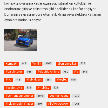
kör nokta uyarısına kadar uzanıyor. Isıtmalı ön koltuklar ve
anahtarsız giriş ve çalıştırma gibi özellikler ek konfor sağlıyor.
Donanım seviyesine göre otomatik klima veya elektrikli katlanan
aynalara kadar uzanıyor.
Kompakt
Yenilik
#beniöneçıkar
647
1085
723
#carpictures
#electricvehicle
#fy
935
750
445
#fyp
#hybridcars
#keşfet
443
684
849
#keşfetteyiz
#mobility
833
523
#osmandannameler
#osmanyavuz
1076
1070
#reklamdeğil #haber
#SUVcrossover
409
1068