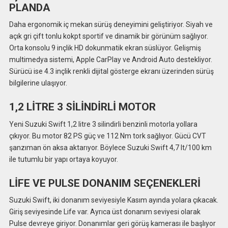
PLANDA
Daha ergonomik iç mekan sürüş deneyimini geliştiriyor. Siyah ve
açık gri çift tonlu kokpt sportif ve dinamik bir görünüm sağlıyor.
Orta konsolu 9 inçlik HD dokunmatik ekran süslüyor. Gelişmiş
multimedya sistemi, Apple CarPlay ve Android Auto destekliyor.
Sürücü ise 4.3 inçlik renkli dijital gösterge ekranı üzerinden sürüş
bilgilerine ulaşıyor.
1,2 LİTRE 3 SİLİNDİRLİ MOTOR
Yeni Suzuki Swift 1,2 litre 3 silindirli benzinli motorla yollara
çıkıyor. Bu motor 82 PS güç ve 112 Nm tork sağlıyor. Gücü CVT
şanzıman ön aksa aktarıyor. Böylece Suzuki Swift 4,7 lt/100 km
ile tutumlu bir yapı ortaya koyuyor.
LİFE VE PULSE DONANIM SEÇENEKLERİ
Suzuki Swift, iki donanım seviyesiyle Kasım ayında yolara çıkacak.
Giriş seviyesinde Life var. Ayrıca üst donanım seviyesi olarak
Pulse devreye giriyor. Donanımlar geri görüş kamerası ile başlıyor