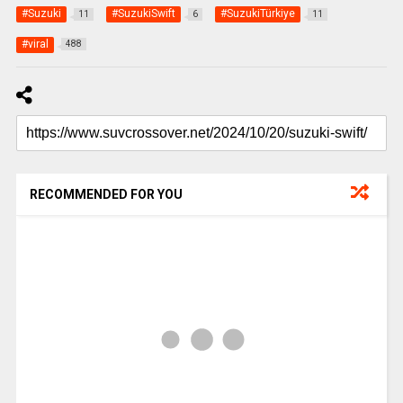
#Suzuki
#SuzukiSwift
#SuzukiTürkiye
11
6
11
#viral
488
RECOMMENDED FOR YOU