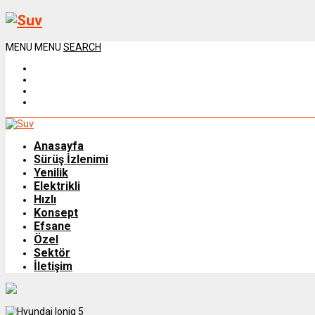
MENU
MENU
SEARCH
Anasayfa
Sürüş İzlenimi
Yenilik
Elektrikli
Hızlı
Konsept
Efsane
Özel
Sektör
İletişim