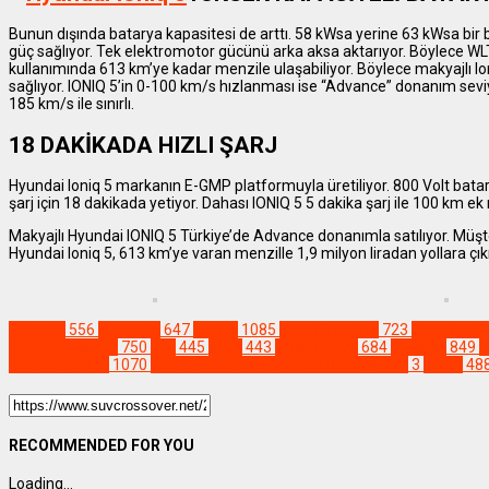
Bunun dışında batarya kapasitesi de arttı. 58 kWsa yerine 63 kWsa bir b
güç sağlıyor. Tek elektromotor gücünü arka aksa aktarıyor. Böylece WLTP
kullanımında 613 km’ye kadar menzile ulaşabiliyor. Böylece makyajlı I
sağlıyor. IONIQ 5’in 0-100 km/s hızlanması ise “Advance” donanım sevi
185 km/s ile sınırlı.
18 DAKİKADA HIZLI ŞARJ
Hyundai Ioniq 5 markanın E-GMP platformuyla üretiliyor. 800 Volt batar
şarj için 18 dakikada yetiyor. Dahası IONIQ 5 5 dakika şarj ile 100 km ek 
Makyajlı Hyundai IONIQ 5 Türkiye’de Advance donanımla satılıyor. Müşte
Hyundai Ioniq 5, 613 km’ye varan menzille 1,9 milyon liradan yollara çıkı
Elektrikli
556
Kompakt
647
Yenilik
1085
#beniöneçıkar
723
#carpictur
#electricvehicle
750
#fy
445
#fyp
443
#hybridcars
684
#keşfet
849
#
#osmanyavuz
1070
#reklamdeğil #haber #SUVcrossover
3
#viral
48
RECOMMENDED FOR YOU
Loading...