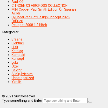
Audi Q9
CITROËN C3 AIRCROSS COLLECTION
MINI Cooper Paul Smith Edition Ön Siparişe
Açıldı
Hyundai Red Dot Design Concept 2026
Ödülleri
Peugeot 2008 1.2 Hibrit
Kategoriler
Efsane
Elektrikli
Hızlı
Katalog
Kompakt
Konsept
Lüks
Özel
Sektör
Sürüş İzlenimi
Uncategorized
Yenilik
© 2021 SuvCrossover
Type something and Enter