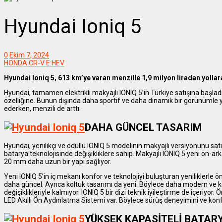
Hyundai Ioniq 5
0
Ekim 7, 2024
HONDA CR-V E:HEV
Hyundai Ioniq 5, 613 km’ye varan menzille 1,9 milyon liradan yollara
Hyundai, tamamen elektrikli makyajlı IONIQ 5’in Türkiye satışına başlad
özelliğine. Bunun dışında daha sportif ve daha dinamik bir görünümle yo
ederken, menzili de arttı.
DAHA GÜNCEL TASARIM
Hyundai, yenilikçi ve ödüllü IONIQ 5 modelinin makyajlı versiyonunu satı
batarya teknolojisinde değişikliklere sahip. Makyajlı IONIQ 5 yeni ön-a
20 mm daha uzun bir yapı sağlıyor.
Yeni IONIQ 5’in iç mekanı konfor ve teknolojiyi buluşturan yeniliklerle ön
daha güncel. Ayrıca koltuk tasarımı da yeni. Böylece daha modern ve k
değişiklikleriyle kalmıyor. IONIQ 5 bir dizi teknik iyileştirme de içeriyor.
LED Akıllı Ön Aydınlatma Sistemi var. Böylece sürüş deneyimini ve konf
YÜKSEK KAPASİTELİ BATAR