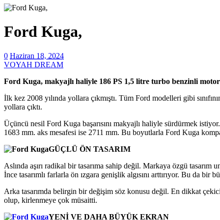
Ford Kuga,
0
Haziran 18, 2024
VOYAH DREAM
Ford Kuga, makyajlı haliyle 186 PS 1,5 litre turbo benzinli mot
İlk kez 2008 yılında yollara çıkmıştı. Tüm Ford modelleri gibi sınıfının
yollara çıktı.
Üçüncü nesil Ford Kuga başarısını makyajlı haliyle sürdürmek istiyo
1683 mm. aks mesafesi ise 2711 mm. Bu boyutlarla Ford Kuga kompa
GÜÇLÜ ÖN TASARIM
Aslında aşırı radikal bir tasarıma sahip değil. Markaya özgü tasarım un
İnce tasarımlı farlarla ön ızgara genişlik algısını arttırıyor. Bu da bi
Arka tasarımda belirgin bir değişim söz konusu değil. En dikkat çeki
olup, kirlenmeye çok müsaitti.
YENİ VE DAHA BÜYÜK EKRAN