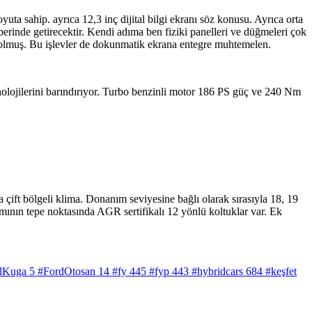
uta sahip. ayrıca 12,3 inç dijital bilgi ekranı söz konusu. Ayrıca orta
erinde getirecektir. Kendi adıma ben fiziki panelleri ve düğmeleri çok
 olmuş. Bu işlevler de dokunmatik ekrana entegre muhtemelen.
olojilerini barındırıyor. Turbo benzinli motor 186 PS güç ve 240 Nm
ift bölgeli klima. Donanım seviyesine bağlı olarak sırasıyla 18, 19
mının tepe noktasında AGR sertifikalı 12 yönlü koltuklar var. Ek
dKuga
5
#FordOtosan
14
#fy
445
#fyp
443
#hybridcars
684
#keşfet