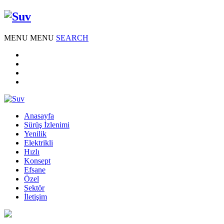
MENU
MENU
SEARCH
Anasayfa
Sürüş İzlenimi
Yenilik
Elektrikli
Hızlı
Konsept
Efsane
Özel
Sektör
İletişim