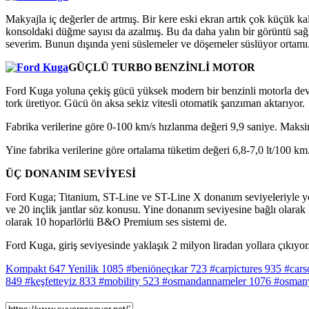
Makyajla iç değerler de artmış. Bir kere eski ekran artık çok küçük kal
konsoldaki düğme sayısı da azalmış. Bu da daha yalın bir görüntü sağl
severim. Bunun dışında yeni süslemeler ve döşemeler süslüyor ortamı
GÜÇLÜ TURBO BENZİNLİ MOTOR
Ford Kuga yoluna çekiş gücü yüksek modern bir benzinli motorla deva
tork üretiyor. Gücü ön aksa sekiz vitesli otomatik şanzıman aktarıyor.
Fabrika verilerine göre 0-100 km/s hızlanma değeri 9,9 saniye. Maks
Yine fabrika verilerine göre ortalama tüketim değeri 6,8-7,0 lt/100 km
ÜÇ DONANIM SEVİYESİ
Ford Kuga; Titanium, ST-Line ve ST-Line X donanım seviyeleriyle yoll
ve 20 inçlik jantlar söz konusu. Yine donanım seviyesine bağlı olarak
olarak 10 hoparlörlü B&O Premium ses sistemi de.
Ford Kuga, giriş seviyesinde yaklaşık 2 milyon liradan yollara çıkıyor
Kompakt
647
Yenilik
1085
#beniöneçıkar
723
#carpictures
935
#cars
849
#keşfetteyiz
833
#mobility
523
#osmandannameler
1076
#osman