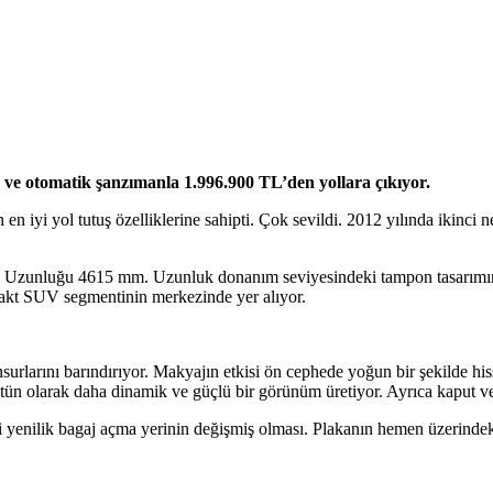
or ve otomatik şanzımanla
1.996.900 TL’den yollara çıkıyor.
 en iyi yol tutuş özelliklerine sahipti. Çok sevildi. 2012 yılında ikinci 
r. Uzunluğu 4615 mm. Uzunluk donanım seviyesindeki tampon tasarımına
kt SUV segmentinin merkezinde yer alıyor.
surlarını barındırıyor. Makyajın etkisi ön cephede yoğun bir şekilde hiss
r bütün olarak daha dinamik ve güçlü bir görünüm üretiyor. Ayrıca kaput ve
ci yenilik bagaj açma yerinin değişmiş olması. Plakanın hemen üzerinde