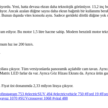
ıyordu. Yeni, hatta devasa ekran daha teknolojik görünüyor. 13,2 inç boy
ıyor. Ancak azalan düğme sayısı daha ekran bağımlı bir kullanımı berab
. Bunun dışında vites konsolu aynı. Sadece gerideki dörtlü düğme yok
m ediyor. Bu motor 1,5 litre hacme sahip. Modern benzinli motor tekn
imum hız ise 200 km/s.
.
ara çıkıyor. Tüm versiyonlarda panoramik açılabilir cam tavan. Ayrıca ç
 Matrix LED farlar da var. Ayrıca Göz Hizası Ekranı da. Ayrıca ürün ga
. Fiyat üst donanımda 2,33 milyon liraya çıkıyor.
ofinstagram
753
#electricSUV
494
#electricvehicle
750
#Ford
19
#For
yavuz
1070
#SUVcrossover
1068
#viral
488