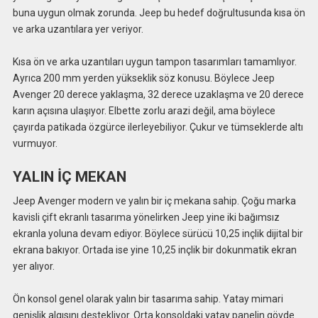
buna uygun olmak zorunda. Jeep bu hedef doğrultusunda kısa ön
ve arka uzantılara yer veriyor.
Kısa ön ve arka uzantıları uygun tampon tasarımları tamamlıyor.
Ayrıca 200 mm yerden yükseklik söz konusu. Böylece Jeep
Avenger 20 derece yaklaşma, 32 derece uzaklaşma ve 20 derece
karın açısına ulaşıyor. Elbette zorlu arazi değil, ama böylece
çayırda patikada özgürce ilerleyebiliyor. Çukur ve tümseklerde altı
vurmuyor.
YALIN İÇ MEKAN
Jeep Avenger modern ve yalın bir iç mekana sahip. Çoğu marka
kavisli çift ekranlı tasarıma yönelirken Jeep yine iki bağımsız
ekranla yoluna devam ediyor. Böylece sürücü 10,25 inçlik dijital bir
ekrana bakıyor. Ortada ise yine 10,25 inçlik bir dokunmatik ekran
yer alıyor.
Ön konsol genel olarak yalın bir tasarıma sahip. Yatay mimari
genişlik algısını destekliyor. Orta konsoldaki yatay panelin gövde