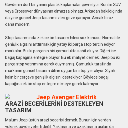
Gövdenin dört bir yanını plastik kaplamalar çevreliyor. Bunlar SUV
veya Crossover dünyasının olmazsa olmazı. Arkadan bakıldığında
da yine güncel Jeep tasarım izleri göze çarpıyor. Ancak biraz
daha modern.
Stop tasarımında zekice bir tasarım hilesi söz konusu. Normalde
genişlik algısını arttırmak için yatay iki parça stop tercih ediyor
markalar. Bu iki parçanın biri çamurlukta sabit oluyor. Diğeri ise
bagaj kapağına entegre oluyor. Bu ek maliyet demek. Jeep bu iki
parça stop yatırımına gerek duymamış. Çamurluk tarafında
markanın güncel tasarım diline uygun bir stop yer alıyor. Siyah
kalın bir çerçeve genişlik algısını destekliyor. Böylece bagaj
kapağına ek bir stop entegre etmeye gerek kalmıyor.
ARAZİ BECERİLERİNİ DESTEKLEYEN
TASARIM
Malum Jeep üstün arazi becerisi demek. Bunun için yerden
yüksek gövde yeterli değil. Yaklaşma ve uzaklaşma açıları da