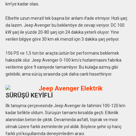
km’ye kadar olası.
Elbette uzun menzil tek başına bir anlam ifade etmiyor. Hızlı şarj
da lazım. Jeep Avenger bu beklentiye de cevap veriyor. DC 100
kW şarj ile yüzde 20-80 şarj için 24 dakika yeterli oluyor. Yine
verilen bilgiye göre 30 km ek menzil için 3 dakika şarj yetiyor.
156 PS ve 1,5 ton bir araçta üstün bir performans beklemek
haksızlık olur. Jeep Avenger 0-100 km/s hızlanmasını fabrika
verilerine göre 9 saniyede tamamlıyor. Bu kulağa azmış gibi
gelebilir, ama sürüş sırasında çok daha canlı hissettiriyor.
SÜRÜŞÜ KEYİFLİ
İlk tanışma çerçevesinde Jeep Avenger ile tahmini 100-120 km
kadar birlikte oldum. Sürüşün tamamı kırsalda geçti. Etkinlik
alanından beton ile çıktık. Devamında asfalt, toprak ve mıcır
olmak üzere farklı zeminlerde yol aldık. Böylece şehir içi hariç
farklı yol koşullarında deneyimledim aracı.