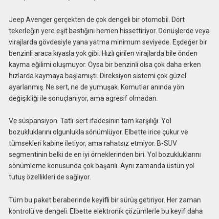
Jeep Avenger gerçekten de çok dengeli bir otomobil. Dört
tekerleğin yere eşit bastığını hemen hissettiriyor. Dönüşlerde veya
virajlarda gövdesiyle yana yatma minimum seviyede. Eşdeğer bir
benzinli araca kıyasla yok gibi. Hızlı girilen virajlarda bile önden
kayma eğilimi oluşmuyor. Oysa bir benzinli olsa çok daha erken
hızlarda kaymaya başlamıştı. Direksiyon sistemi çok güzel
ayarlanmış. Ne sert, ne de yumuşak. Komutlar anında yön
değişikliği ile sonuçlanıyor, ama agresif olmadan.
Ve süspansiyon. Tatlı-sert ifadesinin tam karşılığı. Yol
bozukluklarını olgunlukla sönümlüyor. Elbette irice çukur ve
tümsekleri kabine iletiyor, ama rahatsız etmiyor. B-SUV
segmentinin belki de en iyi örneklerinden biri. Yol bozukluklarını
sönümleme konusunda çok başarılı. Aynı zamanda üstün yol
tutuş özellikleri de sağlıyor.
Tüm bu paket beraberinde keyifli bir sürüş getiriyor. Her zaman
kontrolü ve dengeli. Elbette elektronik çözümlerle bu keyif daha