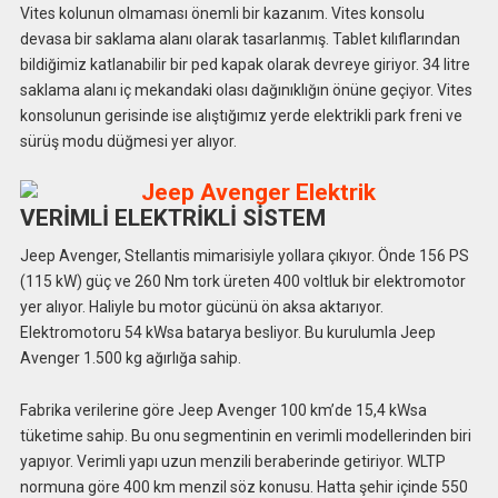
Vites kolunun olmaması önemli bir kazanım. Vites konsolu
devasa bir saklama alanı olarak tasarlanmış. Tablet kılıflarından
bildiğimiz katlanabilir bir ped kapak olarak devreye giriyor. 34 litre
saklama alanı iç mekandaki olası dağınıklığın önüne geçiyor. Vites
konsolunun gerisinde ise alıştığımız yerde elektrikli park freni ve
sürüş modu düğmesi yer alıyor.
VERİMLİ ELEKTRİKLİ SİSTEM
Jeep Avenger, Stellantis mimarisiyle yollara çıkıyor. Önde 156 PS
(115 kW) güç ve 260 Nm tork üreten 400 voltluk bir elektromotor
yer alıyor. Haliyle bu motor gücünü ön aksa aktarıyor.
Elektromotoru 54 kWsa batarya besliyor. Bu kurulumla Jeep
Avenger 1.500 kg ağırlığa sahip.
Fabrika verilerine göre Jeep Avenger 100 km’de 15,4 kWsa
tüketime sahip. Bu onu segmentinin en verimli modellerinden biri
yapıyor. Verimli yapı uzun menzili beraberinde getiriyor. WLTP
normuna göre 400 km menzil söz konusu. Hatta şehir içinde 550