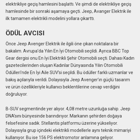
elektrikliye geçiş hamlesini başlattı. Ve şimdi de elektrikliye geçiş
hamlesinde bir sonraki aşamaya geçti. Jeep, Avanger Elektrik ile
ilk tamamen elektrikli modelini yollara çıkarttı.
ÖDÜL AVCISI
Önce Jeep Avenger Elektrik ile ilgili öne çıkan noktalara bir
bakalım. Avrupa’da Yılın En İyi Otomobili seçildi. Ayrıca BBC Top
Gear dergisi onu En İyi Elektrikli Şehir Otomobili seçti. Dahası Kadın
gazetecilerinden oluşan Kadınlar Dünyasında Yılın Otomobili
Ödülleri’nde En İyi Aile SUV’si seçildi. Bu ödüller farklı uzmanlar ve
bakış açılarıyla verildi. Dolayısıyla Jeep Avenger’ın güçlü tasarım
ve ürün özellikleriyle kullanıcı beklentilerine cevap verdiğini
doğruluyor.
B-SUV segmentinde yer alıyor. 4,08 metre uzunluğa sahip. Jeep
DNA’sını bünyesinde barındırıyor. Markanın şehirden doğaya
felsefesine sadık. Stellantis platformu üzerine yükseliyor.
Dolayısıyla grup içindeki elektrikli modellerle aynı teknik mimariyi
kullanıyor. Bu ise 156 PS elektromotor anlamına geliyor.