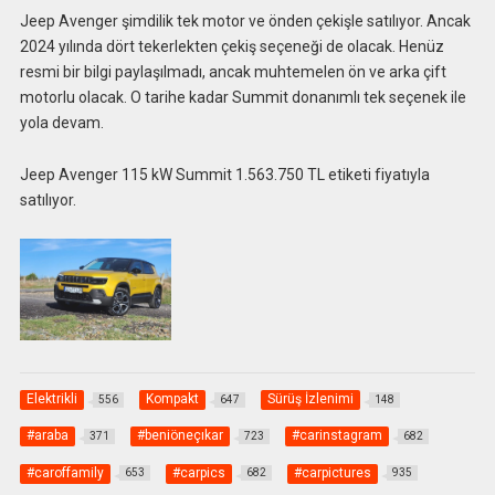
Jeep Avenger şimdilik tek motor ve önden çekişle satılıyor. Ancak
2024 yılında dört tekerlekten çekiş seçeneği de olacak. Henüz
resmi bir bilgi paylaşılmadı, ancak muhtemelen ön ve arka çift
motorlu olacak. O tarihe kadar Summit donanımlı tek seçenek ile
yola devam.
Jeep Avenger 115 kW Summit 1.563.750 TL etiketi fiyatıyla
satılıyor.
Elektrikli
Kompakt
Sürüş İzlenimi
556
647
148
#araba
#beniöneçıkar
#carinstagram
371
723
682
#caroffamily
#carpics
#carpictures
653
682
935