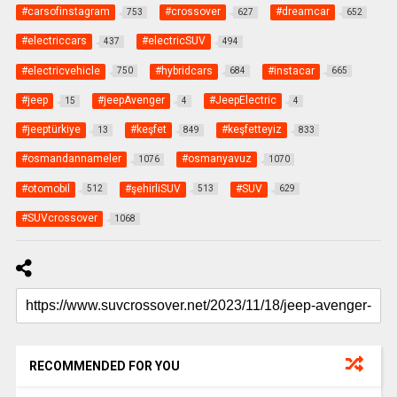
#carsofinstagram
#crossover
#dreamcar
753
627
652
#electriccars
#electricSUV
437
494
#electricvehicle
#hybridcars
#instacar
750
684
665
#jeep
#jeepAvenger
#JeepElectric
15
4
4
#jeeptürkiye
#keşfet
#keşfetteyiz
13
849
833
#osmandannameler
#osmanyavuz
1076
1070
#otomobil
#şehirliSUV
#SUV
512
513
629
#SUVcrossover
1068
RECOMMENDED FOR YOU