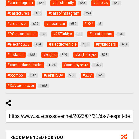
#carinstagram
#caroffamily
#carpics
682
653
682
#carpictures
#carsofinstagram
935
753
#crossover
#dreamcar
#DS7
627
652
5
#DSautomobiles
#DSTürkiye
#electriccars
15
11
437
#electricSUV
#electricvehicle
#hybridcars
494
750
684
#instacar
#keşfet
#keşfetteyiz
665
849
833
#osmandannameler
#osmanyavuz
1076
1070
#otomobil
#şehirliSUV
#SUV
512
513
629
#SUVcrossover
1068
RECOMMENDED FOR YOU