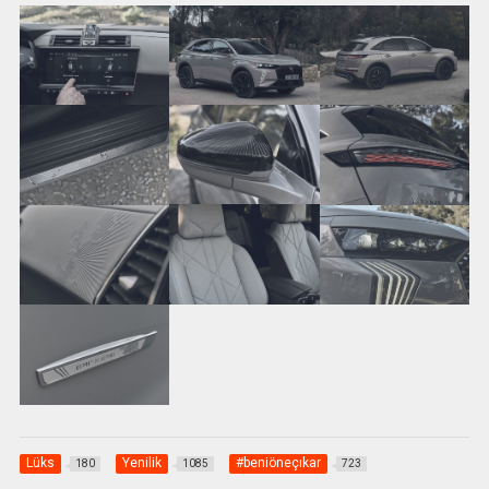
Lüks
Yenilik
#beniöneçıkar
180
1085
723