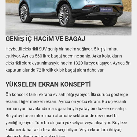
GENİŞ İÇ HACİM VE BAGAJ
Heybetlli elektrikli SUV geniş bir hacim sağlıyor. 5 kişiyi rahat
ettiriyor. Ayrıca 560 litre bagaj hacmine sahip. Arka koltukların
elektrikli olarak yatırılmasıyla hacim 1320 litreye ulaşıyor. Ayrıca ön
kaputun altında 72 litrelik ek bir bagaj alanı daha var.
YÜKSELEN EKRAN KONSEPTİ
Ön konsol 3 farklı ekrana ev sahipliği yapıyor. İlki sürücü gösterge
ekranı. Diğer merkezi ekran. Ayrıca ön yolcu ekranı. Bu üç ekranlı
mimari yan havalandırma ızgaralarıyla yatay bir düzeleme sahip.
Bu yatay tasarımlı mimari otomotiv sektöründe devrimsel bir
yeniliği içeriyor. Tüm bu oluşum yükseliyor veya alçalıyor. Böylece
kullanıcı daha fazla ferahlık seçebiliyor. Veya ekranlara ihtiyaç
olması halinde onları yükseltiyor.