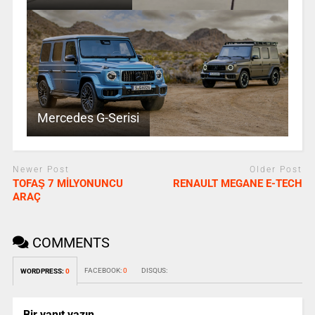
Mercedes G-Serisi
Newer Post
Older Post
TOFAŞ 7 MİLYONUNCU
RENAULT MEGANE E-TECH
ARAÇ
COMMENTS
FACEBOOK:
0
DISQUS:
WORDPRESS:
0
Bir yanıt yazın