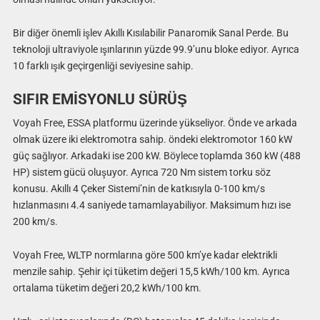
Bir diğer önemli işlev Akıllı Kısılabilir Panaromik Sanal Perde. Bu
teknoloji ultraviyole ışınlarının yüzde 99.9’unu bloke ediyor. Ayrıca
10 farklı ışık geçirgenliği seviyesine sahip.
SIFIR EMİSYONLU SÜRÜŞ
Voyah Free, ESSA platformu üzerinde yükseliyor. Önde ve arkada
olmak üzere iki elektromotra sahip. öndeki elektromotor 160 kW
güç sağlıyor. Arkadaki ise 200 kW. Böylece toplamda 360 kW (488
HP) sistem gücü oluşuyor. Ayrıca 720 Nm sistem torku söz
konusu. Akıllı 4 Çeker Sistemi’nin de katkısıyla 0-100 km/s
hızlanmasını 4.4 saniyede tamamlayabiliyor. Maksimum hızı ise
200 km/s.
Voyah Free, WLTP normlarına göre 500 km’ye kadar elektrikli
menzile sahip. Şehir içi tüketim değeri 15,5 kWh/100 km. Ayrıca
ortalama tüketim değeri 20,2 kWh/100 km.