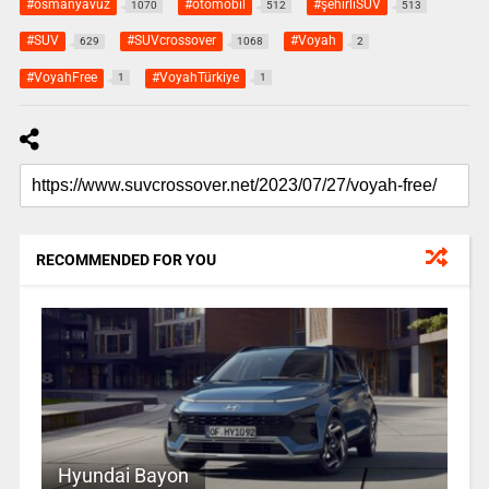
#osmanyavuz
#otomobil
#şehirliSUV
1070
512
513
#SUV
#SUVcrossover
#Voyah
629
1068
2
#VoyahFree
#VoyahTürkiye
1
1
RECOMMENDED FOR YOU
Hyundai Bayon