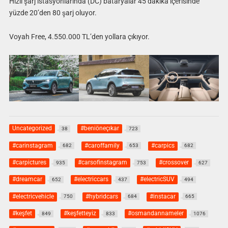
Hızlı şarj istasyonlarında (DC) bataryalar 45 dakika içerisinde
yüzde 20’den 80 şarj oluyor.
Voyah Free, 4.550.000 TL’den yollara çıkıyor.
Uncategorized
#beniöneçıkar
38
723
#carinstagram
#caroffamily
#carpics
682
653
682
#carpictures
#carsofinstagram
#crossover
935
753
627
#dreamcar
#electriccars
#electricSUV
652
437
494
#electricvehicle
#hybridcars
#instacar
750
684
665
#keşfet
#keşfetteyiz
#osmandannameler
849
833
1076