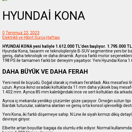
HYUNDAİ KONA
0
Temmuz 22, 2023
Elektrikli ve Hibrit Sürüş Haftası
HYUNDAİ KONA yeni haliyle 1.612.000 TL’den başlıyor. 1.795.000 TL’
Hyundai Kona, tasarım ve teknolojileriyle B-SUV segmentine yeni bir bakı
geniş, daha teknolojik ve daha dinamik. Ayrıca farklı motor seçenekleri
198 PS ile tamamen farklı bir deneyim yaşatıyor. Yeni Hyundai Kona 1.
DAHA BÜYÜK VE DAHA FERAH
Yeni nesil ile büyüdü. Doğal olarak iç mekanı ferahladı. Aks mesafesi
uzun. Ayrıca ikinci sıradaki koltuklarda 11 mm daha yüksek baş mesafe
1.402 mm. Ayrıca 85 mm kalınlığındaki ince ve sert koltukları da arkada
Ayrıca iç mekanda yenilikçi çözümler göze çarpıyor. Örneğin sütun tipi el
Bardak tutucular, saklama alanları ve geniş orta konsol işlevselliği deste
Yeni Kona, iki farklı döşemeye sahip. N Line ile siyah kırmızı dikiş deta
devreye giriyor.
Elbette artan boyutlar bagaja da olumlu etki ediyor. Normal kullanımda