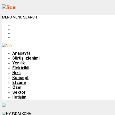
MENU
MENU
SEARCH
Anasayfa
Sürüş İzlenimi
Yenilik
Elektrikli
Hızlı
Konsept
Efsane
Özel
Sektör
İletişim