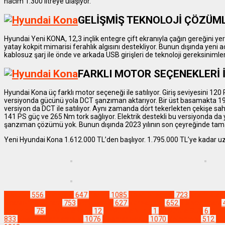
hacim 1.300 litreye ulaşıyor.
GELİŞMİŞ TEKNOLOJİ ÇÖZÜML
Hyundai Yeni KONA, 12,3 inçlik entegre çift ekranıyla çağın gereğini yer
yatay kokpit mimarisi ferahlık algısını destekliyor. Bunun dışında yeni a
kablosuz şarj ile önde ve arkada USB girişleri de teknoloji gereksinimle
FARKLI MOTOR SEÇENEKLERİ 
Hyundai Kona üç farklı motor seçeneği ile satılıyor. Giriş seviyesini 120 
versiyonda gücünü yola DCT şanzıman aktarıyor. Bir üst basamakta 198 
versiyon da DCT ile satılıyor. Aynı zamanda dört tekerlekten çekişe sahi
141 PS güç ve 265 Nm tork sağlıyor. Elektrik destekli bu versiyonda da
şanzıman çözümü yok. Bunun dışında 2023 yılının son çeyreğinde tama
Yeni Hyundai Kona 1.612.000 TL’den başlıyor. 1.795.000 TL’ye kadar uz
Elektrikli
556
Kompakt
647
Yenilik
1085
#beniöneçıkar
723
#carinsta
#carsofinstagram
753
#crossover
627
#dreamcar
652
#electriccars
#Hyundai
75
#HyundaiKona
12
#HyundaiNLine
1
#HyundaiSUV
6
#Hyu
833
#osmandannameler
1076
#osmanyavuz
1070
#otomobil
512
#P