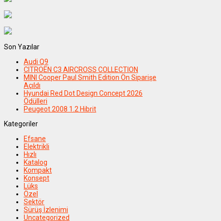
Son Yazılar
Audi Q9
CITROËN C3 AIRCROSS COLLECTION
MINI Cooper Paul Smith Edition Ön Siparişe
Açıldı
Hyundai Red Dot Design Concept 2026
Ödülleri
Peugeot 2008 1.2 Hibrit
Kategoriler
Efsane
Elektrikli
Hızlı
Katalog
Kompakt
Konsept
Lüks
Özel
Sektör
Sürüş İzlenimi
Uncategorized