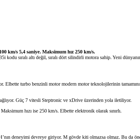
00 km/s 5,4 saniye. Maksimum hız 250 km/s.
i kodu sıralı altı değil, sıralı dört silindirli motora sahip. Yeni dünyan
çıkıyor. Elbette turbo benzinli motor modern motor teknolojilerinin tamam
yor. Güç 7 vitesli Steptronic ve xDrive üzerinden yola iletiliyor.
aksimum hızı ise 250 km/s. Elbette elektronik olarak sınırlı.
n deneyimi devreye giriyor. M gövde kiti olmazsa olmaz. Bu da önde 