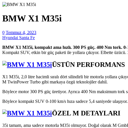
BMW X1 M35i
0
Temmuz 4, 2023
Hyundai Santa Fe
BMW X1 M35i, kompakt ama hızlı. 300 PS güç. 400 Nm tork. 0-1
Kompakt SUV, etkin bir güç paketi ile yollara çıkıyor. Elbette üzücü. 35
ÜSTÜN PERFORMANS
X1 M35i, 2,0 litre hacimli sıralı dört silindirli bir motorla yollara 
M TwinPower Turbo gibi markaya özgü teknolojiler dahil.
Böylece motor 300 PS güç üretiyor. Ayrıca 400 Nm maksimum tork sağlı
Böylece kompakt SUV 0-100 km/s hıza sadece 5,4 saniyede ulaşıyor. M
ÖZEL M DETAYLARI
35i tamam, ama sadece motorla M35i olmuyor. Doğal olarak M GmbH’nı