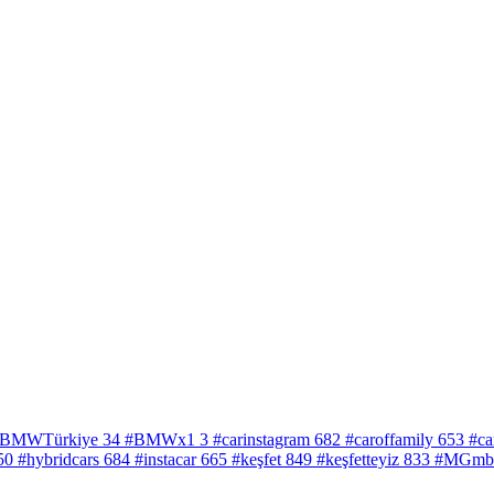
BMWTürkiye
34
#BMWx1
3
#carinstagram
682
#caroffamily
653
#ca
50
#hybridcars
684
#instacar
665
#keşfet
849
#keşfetteyiz
833
#MGm