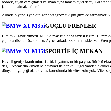
böbrek, siyah cam çıtaları ve siyah ayna tamamlayıcı detay. Bu arada pi
jantlar da almak mümkün.
Arkada piyano siyah difüzör dört egzoz çıkışını güzelce sarmalıyor. Yin
GÜÇLÜ FRENLER
Bitti mi? Hayır bitmedi. M35i olmak için daha fazlası lazım. 15 mm d
çapında diskler söz konusu. Ayrıca arkada 330 mm diskler var. Fren p
SPORTİF İÇ MEKAN
Kavisli geniş ekranlı mimari artık hayatımızın bir parçası. Sürücü 
değil. Ancak direksiyon M detayları ile harika. Diğer yandan elcikler 
dünyanın gerçeği olarak vites konsolunda bir vites kolu yok. Vites seç