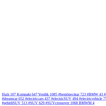
Hızlı
107
Kompakt
647
Yenilik
1085
#beniöneçıkar
723
#BMW
43
#
#dreamcar
652
#electriccars
437
#electricSUV
494
#electricvehicle
7
#şehirliSUV
513
#SUV
629
#SUVcrossover
1068
BMWM
4