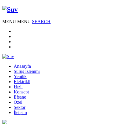
MENU
MENU
SEARCH
Anasayfa
Sürüş İzlenimi
Yenilik
Elektrikli
Hızlı
Konsept
Efsane
Özel
Sektör
İletişim