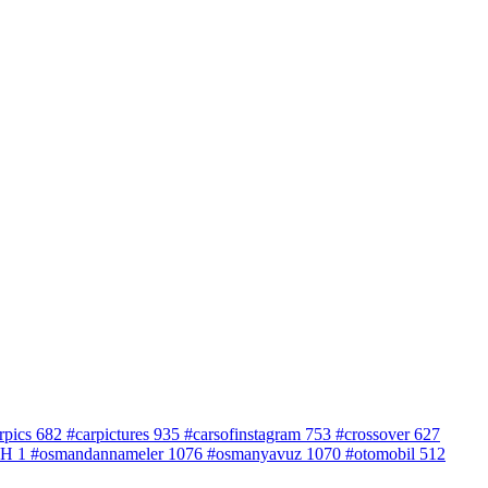
rpics
682
#carpictures
935
#carsofinstagram
753
#crossover
627
bH
1
#osmandannameler
1076
#osmanyavuz
1070
#otomobil
512