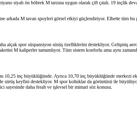
yano siyah ön böbrek M tarzına uygun olarak çift çıtalı. 19 inçlik devas
e arkada M tavan spoyleri görsel etkiyi güçlendiriyor. Elbette tüm bu gö
aha alçak spor süspansiyon süsüş özelliklerini destekliyor. Gelişmiş 
aketini M kaliperler tamamlıyor. Tüm sistem konforlu ama aynı zamanda
ekranı 10,25 inç büyüklüğünde. Ayrıca 10,70 inç büyüklüğünde merkezi 
de sürüş keyfini destekliyor. M spor koltuklar da görüntüsü ile büyülüy
ici sayesinde daha ferah ve işlevsel bir mimari söz konusu.