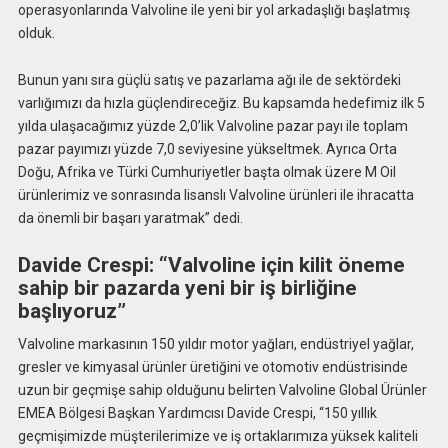
operasyonlarında Valvoline ile yeni bir yol arkadaşlığı başlatmış
olduk.
Bunun yanı sıra güçlü satış ve pazarlama ağı ile de sektördeki
varlığımızı da hızla güçlendireceğiz. Bu kapsamda hedefimiz ilk 5
yılda ulaşacağımız yüzde 2,0’lik Valvoline pazar payı ile toplam
pazar payımızı yüzde 7,0 seviyesine yükseltmek. Ayrıca Orta
Doğu, Afrika ve Türki Cumhuriyetler başta olmak üzere M Oil
ürünlerimiz ve sonrasında lisanslı Valvoline ürünleri ile ihracatta
da önemli bir başarı yaratmak” dedi.
Davide Crespi: “Valvoline için kilit öneme
sahip bir pazarda yeni bir iş birliğine
başlıyoruz”
Valvoline markasının 150 yıldır motor yağları, endüstriyel yağlar,
gresler ve kimyasal ürünler üretiğini ve otomotiv endüstrisinde
uzun bir geçmişe sahip olduğunu belirten Valvoline Global Ürünler
EMEA Bölgesi Başkan Yardımcısı Davide Crespi, “150 yıllık
geçmişimizde müşterilerimize ve iş ortaklarımıza yüksek kaliteli