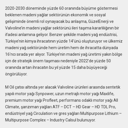
2020-2030 döneminde yüzde 60 oranında büyüme göstermesi
beklenen madeni yağlar sektörünün ekonomik ve sosyal
gelişiminde önemli rol oynayacak bu anlaşma, GüzelEnerji ve
Valvoline’in madeni yağlar sektörünü ileri taşıma kararlılığının bir
ifadesi anlamına geliyor. Benzer şekilde madeni yağ endüstrisi,
Türkiye’nin kimya ihracatının yüzde 14’ünü oluşturuyor ve ülkemiz
madeni yağ sektöründe hem üretim hem de ihracatta dünyada
16’ncı sırada yer alıyor. Türkiye’nin madeni yağ üretimi yakın bölge
için de stratejik önem taşıması nedeniyle 2022’de yüzde 50
oranında artan ihracatın bu yıl yüzde 15 daha büyüyeceği
öngörülüyor.
M Oil çatısı altında yer alacak Valvoline ürünleri arasında sentetik
yapılı motor yağı Synpower, uzun metrajlı motor yağı Maxlife,
premium motor yağı Profleet, performans odaklı motor yağı All
Climate, şanzıman yağları ATF – DCT – HD Gear – HD TDL Pro,
endüstriyel yağ Circulation ve gres yağları Multipurpose Lithium –
Multipurpose Complex – Industry Calsul bulunuyor.