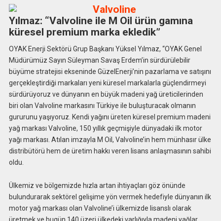
Yılmaz: “Valvoline ile M Oil ürün gamına
küresel premium marka ekledik”
OYAK Enerji Sektörü Grup Başkanı Yüksel Yılmaz, “OYAK Genel
Müdürümüz Sayın Süleyman Savaş Erdem’in sürdürülebilir
büyüme stratejisi ekseninde GüzelEnerji’nin pazarlama ve satışını
gerçekleştirdiği markaları yeni küresel markalarla güçlendirmeyi
sürdürüyoruz ve dünyanın en büyük madeni yağ üreticilerinden
biri olan Valvoline markasını Türkiye ile buluşturacak olmanın
gururunu yaşıyoruz. Kendi yağını üreten küresel premium madeni
yağ markası Valvoline, 150 yıllık geçmişiyle dünyadaki ilk motor
yağı markası. Atılan imzayla M Oil, Valvoline’in hem münhasır ülke
distribütörü hem de üretim hakkı veren lisans anlaşmasının sahibi
oldu.
Ülkemiz ve bölgemizde hızla artan ihtiyaçları göz önünde
bulundurarak sektörel gelişime yön vermek hedefiyle dünyanın ilk
motor yağ markası olan Valvoline’i ülkemizde lisanslı olarak
üretmek ve bugün 140 üzeri ülkedeki varlığıyla madeni yağlar