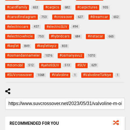
#caroffamily
#carpics
#carpictures
653
682
935
#carsofinstagram
#crossover
#dreamcar
753
627
652
#electriccars
#electricSUV
437
494
#electricvehicle
#hybridcars
#instacar
750
684
665
#keşfet
#keşfetteyiz
849
833
#osmandannameler
#osmanyavuz
1076
1070
#otomobil
#şehirliSUV
#SUV
512
513
629
#SUVcrossover
#Valvoline
#ValvolineTürkiye
1068
1
1
RECOMMENDED FOR YOU