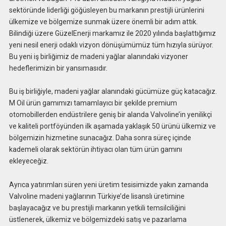
sektöründe liderliği göğüsleyen bu markanın prestijli ürünlerini
ülkemize ve bölgemize sunmak üzere önemli bir adım attık.
Bilindiği üzere GüzelEnerji markamız ile 2020 yılında başlattığımız
yeni nesil enerji odaklı vizyon dönüşümümüz tüm hızıyla sürüyor.
Bu yeni iş birliğimiz de madeni yağlar alanındaki vizyoner
hedeflerimizin bir yansımasıdır.
Bu iş birliğiyle, madeni yağlar alanındaki gücümüze güç katacağız.
M Oil ürün gamımızı tamamlayıcı bir şekilde premium
otomobillerden endüstrilere geniş bir alanda Valvoline’in yenilikçi
ve kaliteli portföyünden ilk aşamada yaklaşık 50 ürünü ülkemiz ve
bölgemizin hizmetine sunacağız. Daha sonra süreç içinde
kademeli olarak sektörün ihtiyacı olan tüm ürün gamını
ekleyeceğiz.
Ayrıca yatırımları süren yeni üretim tesisimizde yakın zamanda
Valvoline madeni yağlarının Türkiye’de lisanslı üretimine
başlayacağız ve bu prestijli markanın yetkili temsilciliğini
üstlenerek, ülkemiz ve bölgemizdeki satış ve pazarlama