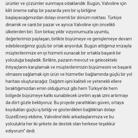
ürünler ve çözümler sunmaya odaklandık. Bugün, Valvoline için
kilit öneme sahip bir pazarda yeni bir iş birliğine
başlayacağımızdan dolayı önemli bir dönüm noktası. Türkiye
dinamik ve canlı bir pazar ve ayrıca Valvoline için öncelikli
ülkelerden biri. Son birkaç yıldır vizyonumuzla uyumlu,
değerlerimizi paylaşan, birlikte büyümeye ve genişlemeye devam
edebileceğimiz güçlü bir ortak arıyorduk. Bugün attığımız imzayla
müşterilerimize en iyi hizmeti sunacak bir ortakla başarılı bir
yolculuğa başladık. Birlikte, pazarın mevcut ve gelecekteki
ihtiyaçlarını karşılamak ve müşterilerimizin büyümesini ve başarılı
olmasını sağlamak için ürün ve hizmetler bağlamında güçlü bir yol
haritası oluşturacağız. Dağıtım işini kaliteli ve yetenekli ellere
bıraktığımızdan emin olduğumuz gibi hem Türkiye’de hem
bölgede büyümeye katkı sunabilecek üretim ayak izini artırmayı
da dört gözle bekliyoruz. Bu projede yarattıkları güven, ortaya
koydukları güçlü iş birliği ve gösterdikleri bağlılıktan dolayı
GüzelEnerji ekibine, Valvoline’deki arkadaşlarımıza ve bu
yolculukta her iki şirkete de destek olan herkese teşekkür
ediyorum” dedi.