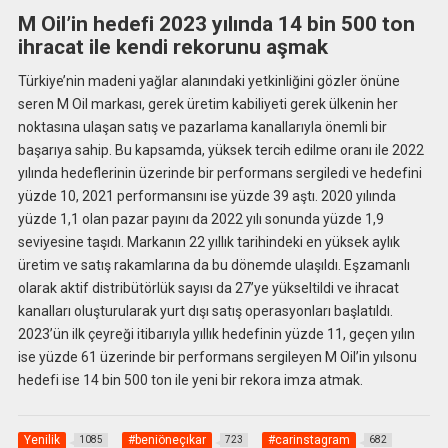
M Oil’in hedefi 2023 yılında 14 bin 500 ton
ihracat ile kendi rekorunu aşmak
Türkiye’nin madeni yağlar alanındaki yetkinliğini gözler önüne
seren M Oil markası, gerek üretim kabiliyeti gerek ülkenin her
noktasına ulaşan satış ve pazarlama kanallarıyla önemli bir
başarıya sahip. Bu kapsamda, yüksek tercih edilme oranı ile 2022
yılında hedeflerinin üzerinde bir performans sergiledi ve hedefini
yüzde 10, 2021 performansını ise yüzde 39 aştı. 2020 yılında
yüzde 1,1 olan pazar payını da 2022 yılı sonunda yüzde 1,9
seviyesine taşıdı. Markanın 22 yıllık tarihindeki en yüksek aylık
üretim ve satış rakamlarına da bu dönemde ulaşıldı. Eşzamanlı
olarak aktif distribütörlük sayısı da 27’ye yükseltildi ve ihracat
kanalları oluşturularak yurt dışı satış operasyonları başlatıldı.
2023’ün ilk çeyreği itibarıyla yıllık hedefinin yüzde 11, geçen yılın
ise yüzde 61 üzerinde bir performans sergileyen M Oil’in yılsonu
hedefi ise 14 bin 500 ton ile yeni bir rekora imza atmak.
Yenilik
#beniöneçıkar
#carinstagram
1085
723
682