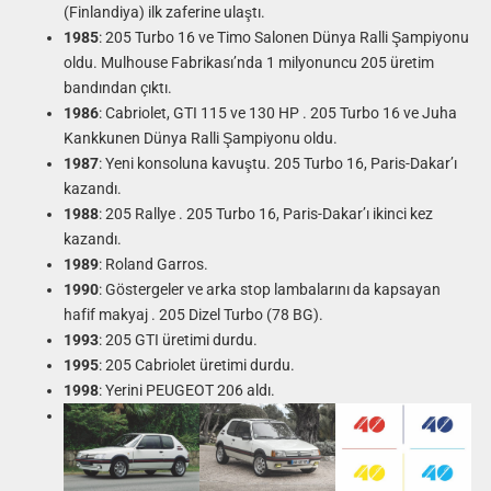
(Finlandiya) ilk zaferine ulaştı.
1985
: 205 Turbo 16 ve Timo Salonen Dünya Ralli Şampiyonu
oldu. Mulhouse Fabrikası’nda 1 milyonuncu 205 üretim
bandından çıktı.
1986
: Cabriolet, GTI 115 ve 130 HP . 205 Turbo 16 ve Juha
Kankkunen Dünya Ralli Şampiyonu oldu.
1987
: Yeni konsoluna kavuştu. 205 Turbo 16, Paris-Dakar’ı
kazandı.
1988
: 205 Rallye . 205 Turbo 16, Paris-Dakar’ı ikinci kez
kazandı.
1989
: Roland Garros.
1990
: Göstergeler ve arka stop lambalarını da kapsayan
hafif makyaj . 205 Dizel Turbo (78 BG).
1993
: 205 GTI üretimi durdu.
1995
: 205 Cabriolet üretimi durdu.
1998
: Yerini PEUGEOT 206 aldı.