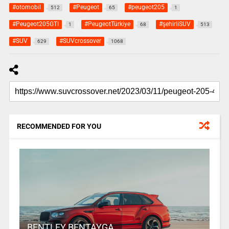
#otomobil
#Peugeot
#peugeot205
512
65
1
#Peugeot205GTI
#PeugeotTürkiye
#şehirliSUV
1
68
513
#SUV
#SUVcrossover
629
1068
RECOMMENDED FOR YOU
BENTLEY BENTAYGA