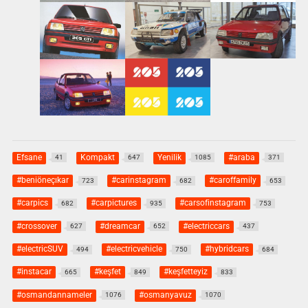
Efsane
Kompakt
Yenilik
#araba
41
647
1085
371
#beniöneçıkar
#carinstagram
#caroffamily
723
682
653
#carpics
#carpictures
#carsofinstagram
682
935
753
#crossover
#dreamcar
#electriccars
627
652
437
#electricSUV
#electricvehicle
#hybridcars
494
750
684
#instacar
#keşfet
#keşfetteyiz
665
849
833
#osmandannameler
#osmanyavuz
1076
1070