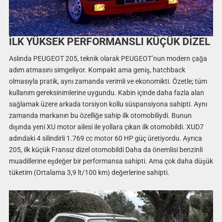
İLK YÜKSEK PERFORMANSLI KÜÇÜK DİZEL
Aslında PEUGEOT 205, teknik olarak PEUGEOT’nun modern çağa
adım atmasını simgeliyor. Kompakt ama geniş, hatchback
olmasıyla pratik, aynı zamanda verimli ve ekonomikti. Özetle; tüm
kullanım gereksinimlerine uygundu. Kabin içinde daha fazla alan
sağlamak üzere arkada torsiyon kollu süspansiyona sahipti. Aynı
zamanda markanın bu özelliğe sahip ilk otomobiliydi. Bunun
dışında yeni XU motor ailesi ile yollara çıkan ilk otomobildi. XUD7
adındaki 4 silindirli 1.769 cc motor 60 HP güç üretiyordu. Ayrıca
205, ilk küçük Fransız dizel otomobildi Daha da önemlisi benzinli
muadillerine eşdeğer bir performansa sahipti. Ama çok daha düşük
tüketim (Ortalama 3,9 lt/100 km) değerlerine sahipti.