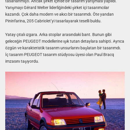
tasarlanmıştı. Ancak şirket içinde bir tasarım yarışması yapıldı.
Yarışmayı Gérard Welter liderliğindeki şirket içi tasarımcılar
kazandı. Çok daha modern ve akıcı bir tasarımdı. Öte yandan
Pininfarina, 205 Cabriolet’yi tasarlayarak teselli buldu.
Yatay çıtalı ızgara. Arka stoplar arasındaki bant. Bunun gibi
geleceğin PEUGEOT modellerine ışık tutan detaylara sahipti. Ayrıca
özgün ve karakteristik tasarım unsurlarını başlatan bir tasarımdı.
İç tasarım PEUGEOT tasarım stüdyosu üyesi olan Paul Bracq
imzasını taşıyordu.