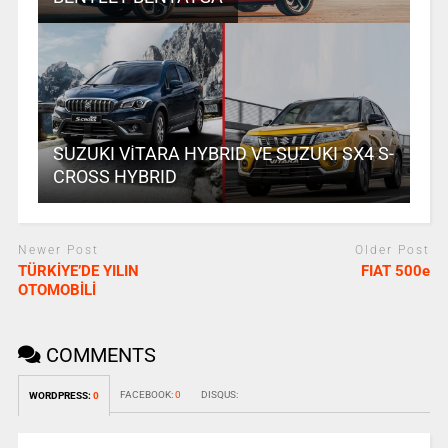
SUZUKI VİTARA HYBRID VE SUZUKI SX4 S-
CROSS HYBRID
Newer Post
Older Post
TÜRKİYE’DE YILIN
FIAT 500e
OTOMOBİLİ
COMMENTS
FACEBOOK:
0
DISQUS:
WORDPRESS:
0