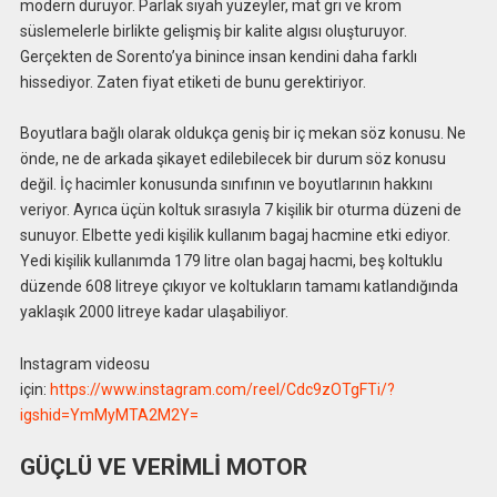
modern duruyor. Parlak siyah yüzeyler, mat gri ve krom
süslemelerle birlikte gelişmiş bir kalite algısı oluşturuyor.
Gerçekten de Sorento’ya binince insan kendini daha farklı
hissediyor. Zaten fiyat etiketi de bunu gerektiriyor.
Boyutlara bağlı olarak oldukça geniş bir iç mekan söz konusu. Ne
önde, ne de arkada şikayet edilebilecek bir durum söz konusu
değil. İç hacimler konusunda sınıfının ve boyutlarının hakkını
veriyor. Ayrıca üçün koltuk sırasıyla 7 kişilik bir oturma düzeni de
sunuyor. Elbette yedi kişilik kullanım bagaj hacmine etki ediyor.
Yedi kişilik kullanımda 179 litre olan bagaj hacmi, beş koltuklu
düzende 608 litreye çıkıyor ve koltukların tamamı katlandığında
yaklaşık 2000 litreye kadar ulaşabiliyor.
Instagram videosu
için:
https://www.instagram.com/reel/Cdc9zOTgFTi/?
igshid=YmMyMTA2M2Y=
GÜÇLÜ VE VERİMLİ MOTOR