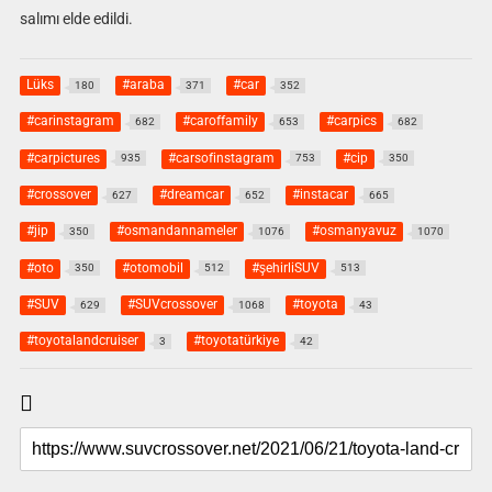
salımı elde edildi.
Lüks
#araba
#car
180
371
352
#carinstagram
#caroffamily
#carpics
682
653
682
#carpictures
#carsofinstagram
#cip
935
753
350
#crossover
#dreamcar
#instacar
627
652
665
#jip
#osmandannameler
#osmanyavuz
350
1076
1070
#oto
#otomobil
#şehirliSUV
350
512
513
#SUV
#SUVcrossover
#toyota
629
1068
43
#toyotalandcruiser
#toyotatürkiye
3
42