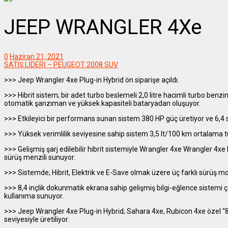
JEEP WRANGLER 4Xe
0
Haziran 21, 2021
SATIŞ LİDERİ – PEUGEOT 2008 SUV
>>> Jeep Wrangler 4xe Plug-in Hybrid ön siparişe açıldı.
>>> Hibrit sistem; bir adet turbo beslemeli 2,0 litre hacimli turbo benzin
otomatik şanzıman ve yüksek kapasiteli bataryadan oluşuyor.
>>> Etkileyici bir performans sunan sistem 380 HP güç üretiyor ve 6,4 
>>> Yüksek verimlilik seviyesine sahip sistem 3,5 lt/100 km ortalama tü
>>> Gelişmiş şarj edilebilir hibrit sistemiyle Wrangler 4xe Wrangler 4xe
sürüş menzili sunuyor.
>>> Sistemde; Hibrit, Elektrik ve E-Save olmak üzere üç farklı sürüş m
>>> 8,4 inçlik dokunmatik ekrana sahip gelişmiş bilgi-eğlence sistemi ç
kullanıma sunuyor.
>>> Jeep Wrangler 4xe Plug-in Hybrid; Sahara 4xe, Rubicon 4xe özel “
seviyesiyle üretiliyor.