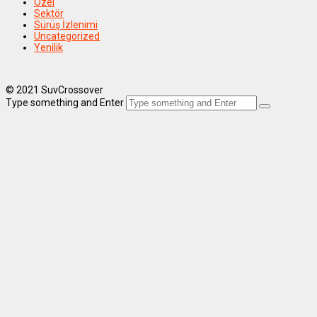
Özel
Sektör
Sürüş İzlenimi
Uncategorized
Yenilik
© 2021 SuvCrossover
Type something and Enter