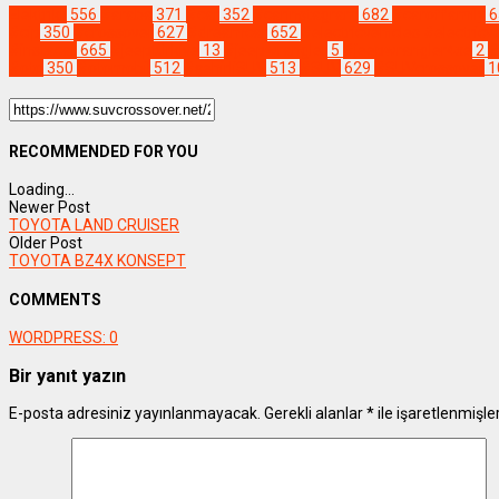
Elektrikli
556
#araba
371
#car
352
#carinstagram
682
#caroffamily
6
#cip
350
#crossover
627
#dreamcar
652
#electricvehicles #electricv
#instacar
665
#jeeptürkiye
13
#jeepwrangler
5
#jeepwrangler4xe
2
#
#oto
350
#otomobil
512
#şehirliSUV
513
#SUV
629
#SUVcrossover
1
RECOMMENDED FOR YOU
Loading...
Newer Post
TOYOTA LAND CRUISER
Older Post
TOYOTA BZ4X KONSEPT
COMMENTS
WORDPRESS:
0
Bir yanıt yazın
E-posta adresiniz yayınlanmayacak.
Gerekli alanlar
*
ile işaretlenmişle