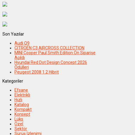
Son Yazılar
Audi Q9
CITROËN C3 AIRCROSS COLLECTION
MINI Cooper Paul Smith Edition Ön Siparişe
Açıldı
Hyundai Red Dot Design Concept 2026
Ödülleri
Peugeot 2008 1.2 Hibrit
Kategoriler
Efsane
Elektrikli
Hızlı
Katalog
Kompakt
Konsept
Lüks
Özel
Sektör
Sürüş İzlenimi