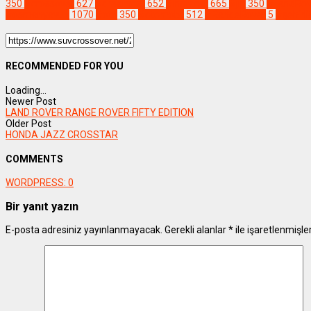
350
#crossover
627
#dreamcar
652
#instacar
665
#jip
350
#LandRov
#osmanyavuz
1070
#oto
350
#otomobil
512
#RangeRover
5
#şehirl
RECOMMENDED FOR YOU
Loading...
Newer Post
LAND ROVER RANGE ROVER FIFTY EDITION
Older Post
HONDA JAZZ CROSSTAR
COMMENTS
WORDPRESS:
0
Bir yanıt yazın
E-posta adresiniz yayınlanmayacak.
Gerekli alanlar
*
ile işaretlenmişle