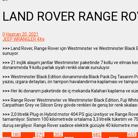
LAND ROVER RANGE RO
0
Haziran 20, 2021
JEEP WRANGLER 4Xe
>>>
Land Rover, Range Rover için Westminster ve Westminster Black E
sunuyor.
>>>
21 inçlik alaşım jantlar Westminster paketinde 7 kollu ve elmas ke
donanımında 9 kollu parlak siyah renkli olarak sunuluyor.
>>>
Westminster Black Edition donanımında Black Pack Dış Tasarım Pake
yazısı, ızgara detayları, ön tampon havalandırma kaplaması ve tampon v
>>>
Her iki donanım paketinde de iç mekanda Kalahari kaplama ve süet 
>>>
Range Rover Westminster ve Westminster Black Edition, Fuji White, 
Carpathian Grey ve Silicon Grey gövde renkleri ile geniş bir renk skalası
>>>
2,0 litrelik Plug-in Hybrid motor 404 PS güç üretiyor ve Range Ro
tamamlıyor. Sistem 100 kilometrede ortalama 3,3 litrelik tüketim ve 75
duruş sergiliyor. Range Rover sadece elektrik gücüyle 40 kilometre men
Lüks
180
#araba
371
#car
352
#carinstagram
682
#caroffamily
653