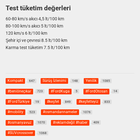
Test tüketim değerleri
60-80 km/s akıcı 4,5 lt/100 km
80-100 km/s akıcı 5 lt/100 km
120 km/s 6 lt/100 km
Şehir içi ve çevresi 8.5 lt/100 km
Karma test tüketim 7.5 lt/100 km
Kompakt
Sürüş İzlenimi
Yenilik
647
148
1085
#beniöneçıkar
#FordKuga
#FordOtosan
723
5
14
#FordTürkiye
#keşfet
#keşfetteyiz
19
849
833
#mobility
#osmandannameler
523
1076
#osmanyavuz
#reklamdeğil #haber
1070
409
#SUVcrossover
1068