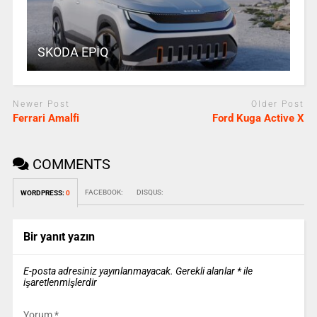
SKODA EPİQ
Newer Post
Older Post
Ferrari Amalfi
Ford Kuga Active X
COMMENTS
FACEBOOK:
DISQUS:
WORDPRESS:
0
Bir yanıt yazın
E-posta adresiniz yayınlanmayacak.
Gerekli alanlar
*
ile
işaretlenmişlerdir
Yorum
*