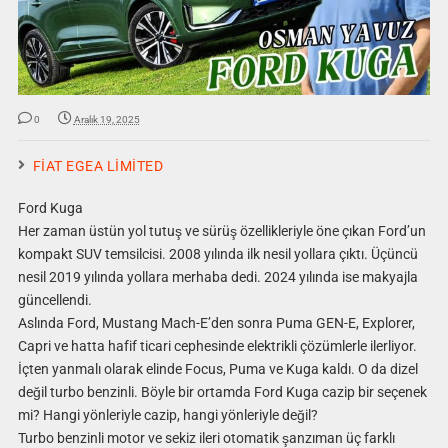
0
Aralık 19, 2025
FİAT EGEA LİMİTED
Ford Kuga
Her zaman üstün yol tutuş ve sürüş özellikleriyle öne çıkan Ford’un
kompakt SUV temsilcisi. 2008 yılında ilk nesil yollara çıktı. Üçüncü
nesil 2019 yılında yollara merhaba dedi. 2024 yılında ise makyajla
güncellendi.
Aslında Ford, Mustang Mach-E’den sonra Puma GEN-E, Explorer,
Capri ve hatta hafif ticari cephesinde elektrikli çözümlerle ilerliyor.
İçten yanmalı olarak elinde Focus, Puma ve Kuga kaldı. O da dizel
değil turbo benzinli. Böyle bir ortamda Ford Kuga cazip bir seçenek
mi? Hangi yönleriyle cazip, hangi yönleriyle değil?
Turbo benzinli motor ve sekiz ileri otomatik şanzıman üç farklı