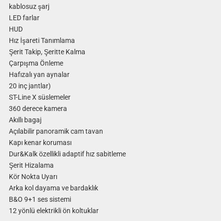
kablosuz şarj
LED farlar
HUD
Hız İşareti Tanımlama
Şerit Takip, Şeritte Kalma
Çarpışma Önleme
Hafızalı yan aynalar
20 inç jantlar)
ST-Line X süslemeler
360 derece kamera
Akıllı bagaj
Açılabilir panoramik cam tavan
Kapı kenar koruması
Dur&Kalk özellikli adaptif hız sabitleme
Şerit Hizalama
Kör Nokta Uyarı
Arka kol dayama ve bardaklık
B&O 9+1 ses sistemi
12 yönlü elektrikli ön koltuklar