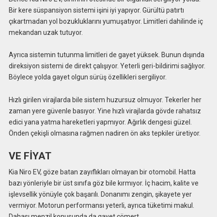
Bir kere süspansiyon sistemi işini iyi yapıyor. Gürültü patırtı
çıkartmadan yol bozukluklarını yumuşatıyor. Limitleri dahilinde iç
mekandan uzak tutuyor.
Ayrıca sistemin tutunma limitleri de gayet yüksek. Bunun dışında
direksiyon sistemi de direkt çalışıyor. Yeterli geri-bildirimi sağlıyor.
Böylece yolda gayet olgun sürüş özellikleri sergiliyor.
Hızlı girilen virajlarda bile sistem huzursuz olmuyor. Tekerler her
zaman yere güvenle basıyor. Yine hızlı virajlarda gövde rahatsız
edici yana yatma hareketleri yapmıyor. Ağırlık dengesi güzel.
Önden çekişli olmasına rağmen nadiren ön aks tepkiler üretiyor.
VE FİYAT
Kia Niro EV, göze batan zayıflıkları olmayan bir otomobil. Hatta
bazı yönleriyle bir üst sınıfa göz bile kırmıyor. İç hacim, kalite ve
işlevsellik yönüyle çok başarılı. Donanımı zengin, şikayete yer
vermiyor. Motorun performansı yeterli, ayrıca tüketimi makul.
Dahası menzil konusunda da gayet cömert.