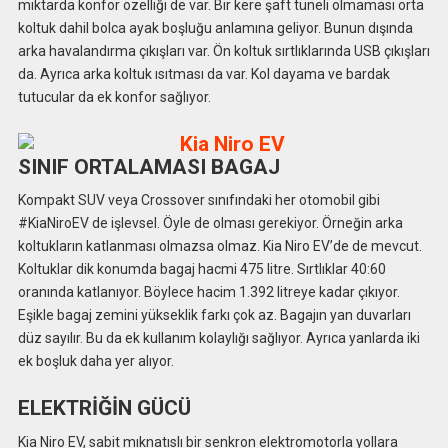
miktarda konfor özelliği de var. Bir kere şaft tüneli olmaması orta
koltuk dahil bolca ayak boşluğu anlamına geliyor. Bunun dışında
arka havalandırma çıkışları var. Ön koltuk sırtlıklarında USB çıkışları
da. Ayrıca arka koltuk ısıtması da var. Kol dayama ve bardak
tutucular da ek konfor sağlıyor.
SINIF ORTALAMASI BAGAJ
Kompakt SUV veya Crossover sınıfındaki her otomobil gibi
#KiaNiroEV de işlevsel. Öyle de olması gerekiyor. Örneğin arka
koltukların katlanması olmazsa olmaz. Kia Niro EV’de de mevcut.
Koltuklar dik konumda bagaj hacmi 475 litre. Sırtlıklar 40:60
oranında katlanıyor. Böylece hacim 1.392 litreye kadar çıkıyor.
Eşikle bagaj zemini yükseklik farkı çok az. Bagajın yan duvarları
düz sayılır. Bu da ek kullanım kolaylığı sağlıyor. Ayrıca yanlarda iki
ek boşluk daha yer alıyor.
ELEKTRİĞİN GÜCÜ
Kia Niro EV, sabit mıknatıslı bir senkron elektromotorla yollara