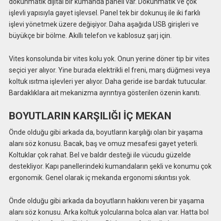
dokunmatik dijital bir kumanda paneli var. Dokunmatik ve çok
işlevli yapısıyla gayet işlevsel. Panel tek bir dokunuş ile iki farklı
işlevi yönetmek üzere değişiyor. Daha aşağıda USB girişleri ve
büyükçe bir bölme. Akıllı telefon ve kablosuz şarj için.
Vites konsolunda bir vites kolu yok. Onun yerine döner tip bir vites
seçici yer alıyor. Yine burada elektrikli el freni, marş düğmesi veya
koltuk ısıtma işlevleri yer alıyor. Daha geride ise bardak tutucular.
Bardaklıklara ait mekanizma ayrıntıya gösterilen özenin kanıtı.
BOYUTLARIN KARŞILIĞI İÇ MEKAN
Önde olduğu gibi arkada da, boyutların karşılığı olan bir yaşama
alanı söz konusu. Bacak, baş ve omuz mesafesi gayet yeterli.
Koltuklar çok rahat. Bel ve baldır desteği ile vücudu güzelde
destekliyor. Kapı panellerindeki kumandaların şekli ve konumu çok
ergonomik. Genel olarak iç mekanda ergonomi sıkıntısı yok.
Önde olduğu gibi arkada da boyutların hakkını veren bir yaşama
alanı söz konusu. Arka koltuk yolcularına bolca alan var. Hatta bol