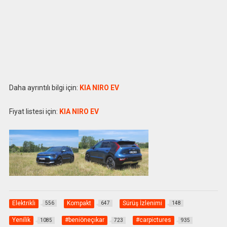
Daha ayrıntılı bilgi için:
KIA NIRO EV
Fiyat listesi için:
KIA NIRO EV
Elektrikli
Kompakt
Sürüş İzlenimi
556
647
148
Yenilik
#beniöneçıkar
#carpictures
1085
723
935