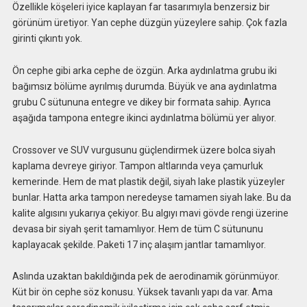
Özellikle köşeleri iyice kaplayan far tasarımıyla benzersiz bir
görünüm üretiyor. Yan cephe düzgün yüzeylere sahip. Çok fazla
girinti çıkıntı yok.
Ön cephe gibi arka cephe de özgün. Arka aydınlatma grubu iki
bağımsız bölüme ayrılmış durumda. Büyük ve ana aydınlatma
grubu C sütununa entegre ve dikey bir formata sahip. Ayrıca
aşağıda tampona entegre ikinci aydınlatma bölümü yer alıyor.
Crossover ve SUV vurgusunu güçlendirmek üzere bolca siyah
kaplama devreye giriyor. Tampon altlarında veya çamurluk
kemerinde. Hem de mat plastik değil, siyah lake plastik yüzeyler
bunlar. Hatta arka tampon neredeyse tamamen siyah lake. Bu da
kalite algısını yukarıya çekiyor. Bu algıyı mavi gövde rengi üzerine
devasa bir siyah şerit tamamlıyor. Hem de tüm C sütununu
kaplayacak şekilde. Paketi 17 inç alaşım jantlar tamamlıyor.
Aslında uzaktan bakıldığında pek de aerodinamik görünmüyor.
Küt bir ön cephe söz konusu. Yüksek tavanlı yapı da var. Ama