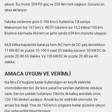
çıkıyor. Bu motor 204 PS güç ve 255 Nm tork sağlıyor. Gücünü ön
aksa aktarıyor.
Fabrika verilerine göre 0-100 km/s hızlanma 7,8 saniye.
Maksimum hız 167 km/s. WLTP tüketimi ise 16,2 kWsa/100 km.
Böylece karmada 460 km ve şehir içinde 604 km menzile ulaşıyor.
64,8 kWsa kapasiteli batarya hem AC hem de DC şarj destekliyor.
11 KW AC ile yüzde 10-100 6 saat 20 dakika sürüyor. 50 kW DC ile
yüzde 20-80 65 dakika. Ve 100 kW DC ile yüzde 20-80 ise 45
dakika.
AMACA UYGUN VE VERİMLİ
Kia Niro EV bugüne kadar kullandığım en keyifli elektrikli
otomobillerden biri. Bir kere yasal hız sınırları dahilinde oldukça
canlı. Seri bir şekilde hızlanıyor. Elbette ilk kalkış anındaki ivme,
120-130 derken azalıyor. Ancak bu bir elektrikli otomobil. Ve
amacı hız değil. Yine de 160 km/s çizgisine kadar güzelce çıkıyor.
Güç yetersizliği hissettirmiyor.