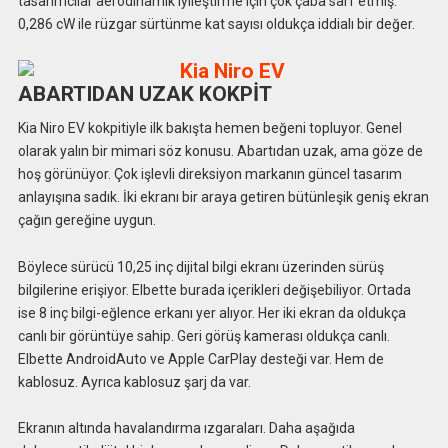
tasarımcılar aerodinamik iyileştirme için çok çaba sarf etmiş.
0,286 cW ile rüzgar sürtünme kat sayısı oldukça iddialı bir değer.
ABARTIDAN UZAK KOKPİT
Kia Niro EV kokpitiyle ilk bakışta hemen beğeni topluyor. Genel
olarak yalın bir mimari söz konusu. Abartıdan uzak, ama göze de
hoş görünüyor. Çok işlevli direksiyon markanın güncel tasarım
anlayışına sadık. İki ekranı bir araya getiren bütünleşik geniş ekran
çağın gereğine uygun.
Böylece sürücü 10,25 inç dijital bilgi ekranı üzerinden sürüş
bilgilerine erişiyor. Elbette burada içerikleri değişebiliyor. Ortada
ise 8 inç bilgi-eğlence erkanı yer alıyor. Her iki ekran da oldukça
canlı bir görüntüye sahip. Geri görüş kamerası oldukça canlı.
Elbette AndroidAuto ve Apple CarPlay desteği var. Hem de
kablosuz. Ayrıca kablosuz şarj da var.
Ekranın altında havalandırma ızgaraları. Daha aşağıda