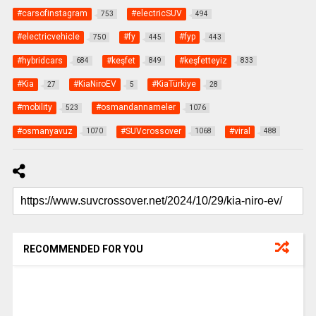
#carsofinstagram
#electricSUV
753
494
#electricvehicle
#fy
#fyp
750
445
443
#hybridcars
#keşfet
#keşfetteyiz
684
849
833
#Kia
#KiaNiroEV
#KiaTürkiye
27
5
28
#mobility
#osmandannameler
523
1076
#osmanyavuz
#SUVcrossover
#viral
1070
1068
488
RECOMMENDED FOR YOU