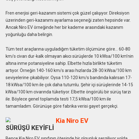
Fren enerjisi geri-kazanım sistemi çok güzel çalışıyor. Direksiyon
üzerinden geri-kazanımı ayarlama seçeneği zaten hepsinde var.
Ancak Niro EV örneğinde her bir kademe arasındaki kazanım
yoğunluğu daha belirgin.
Tüm test araçlarına uyguladığım tüketim ölçümüne göre… 60-80
km/s civarı dur-kalk olmayan akıcı sürüşlerde 10 kWsa/100 km’nin
altına inme potansiyeline sahip. Elbette hızla birlikte tüketim
artıyor. Örneğin 140-160 km/s arası hızlarda 28-30 kWsa/100 km
seviyelerine çıkabiliyor. Oysa 110-120 km/s bandında kalırsan 17-
18 kWsa/100 km ile çok daha tutumlu. Şehir içi sürüşlerinde 14-15
kWsa/100 km civarında tüketiyor. Elbette öngörülü bir sürüş tarzı
ile. Böylece genel toplamda testi 17,5 kWsa/100 km ile
tamamladım. Görünüşe göre fabrika verisi gayet gerçekçi.
SÜRÜŞÜ KEYİFLİ
Bence Kia Niro EV, sınıfının ötesinde bir olgunluk sergiliyor yolda.