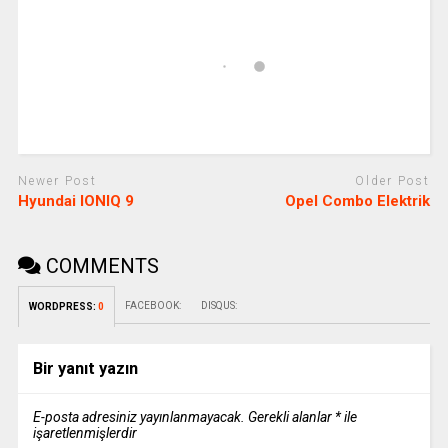
Newer Post
Older Post
Hyundai IONIQ 9
Opel Combo Elektrik
COMMENTS
FACEBOOK:
DISQUS:
WORDPRESS:
0
Bir yanıt yazın
E-posta adresiniz yayınlanmayacak.
Gerekli alanlar
*
ile
işaretlenmişlerdir