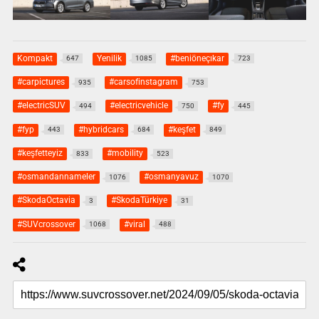
Kompakt
Yenilik
#beniöneçıkar
647
1085
723
#carpictures
#carsofinstagram
935
753
#electricSUV
#electricvehicle
#fy
494
750
445
#fyp
#hybridcars
#keşfet
443
684
849
#keşfetteyiz
#mobility
833
523
#osmandannameler
#osmanyavuz
1076
1070
#SkodaOctavia
#SkodaTürkiye
3
31
#SUVcrossover
#viral
1068
488