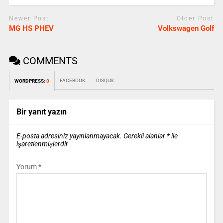
Newer Post
Older Post
MG HS PHEV
Volkswagen Golf
COMMENTS
FACEBOOK:
DISQUS:
WORDPRESS:
0
Bir yanıt yazın
E-posta adresiniz yayınlanmayacak.
Gerekli alanlar
*
ile
işaretlenmişlerdir
Yorum
*