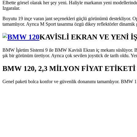
Elbette görsel olarak her şey yeni. Haliyle markanın yeni modelleri
Izgaralar.
Boyutu 19 inçe varan jant seçenekleri güçlü görünümü destekliyor. Ops
tamamlıyor. Ayrıca M Sport tasarıma özgü dikey reflektörler dinami
KAVİSLİ EKRAN VE YENİ İ
BMW İşletim Sistemi 9 ile BMW Kavisli Ekran iç mekanı süslüyor. Bir
şık bir görünüm üretiyor. Ayrıca çok sevilen joystick de tarih oldu. Ye
BMW 120, 2,3 MİLYON FİYAT ETİKETİ
Genel paketi bolca konfor ve güvenlik donanımı tamamlıyor. BMW 120