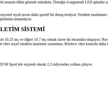
ndeki tasarım dilini görmek mümkün. Örneğin 4 segmentli LED gündüz a
iyonel siyah tavan daha sportif bir duruş üretiyor. Yeniden tasarlanan 
k görünüm tamamlıyor.
ŞLETİM SİSTEMİ
i 10.25 inç ve diğeri 10.7 inç olmak üzere iki ekrandan oluşuyor. Hava
ni vites seçici modern tasarımın yansıması. Böylece vites konsolu daha ku
 M Sport tek seçenek olarak 2,3 milyondan yollara çıkıyor.