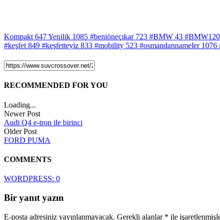
Kompakt
647
Yenilik
1085
#beniöneçıkar
723
#BMW
43
#BMW120
#keşfet
849
#keşfetteyiz
833
#mobility
523
#osmandannameler
1076
RECOMMENDED FOR YOU
Loading...
Newer Post
Audi Q4 e-tron ile birinci
Older Post
FORD PUMA
COMMENTS
WORDPRESS:
0
Bir yanıt yazın
E-posta adresiniz yayınlanmayacak.
Gerekli alanlar
*
ile işaretlenmişl