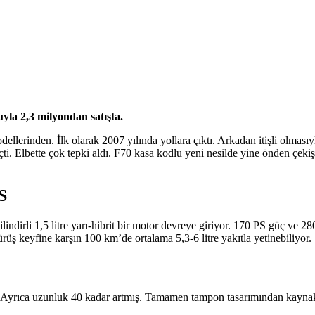
yla 2,3 milyondan satışta.
rinden. İlk olarak 2007 yılında yollara çıktı. Arkadan itişli olmasıyla
ti. Elbette çok tepki aldı. F70 kasa kodlu yeni nesilde yine önden çek
S
silindirli 1,5 litre yarı-hibrit bir motor devreye giriyor. 170 PS güç 
üş keyfine karşın 100 km’de ortalama 5,3-6 litre yakıtla yetinebiliyor.
ı. Ayrıca uzunluk 40 kadar artmış. Tamamen tampon tasarımından kaynakl