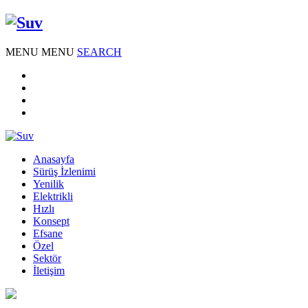
MENU
MENU
SEARCH
Anasayfa
Sürüş İzlenimi
Yenilik
Elektrikli
Hızlı
Konsept
Efsane
Özel
Sektör
İletişim