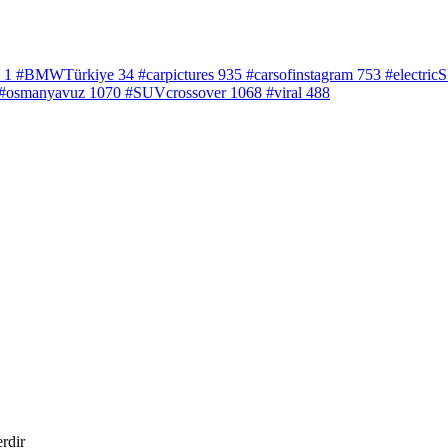
1
#BMWTürkiye
34
#carpictures
935
#carsofinstagram
753
#electri
#osmanyavuz
1070
#SUVcrossover
1068
#viral
488
erdir