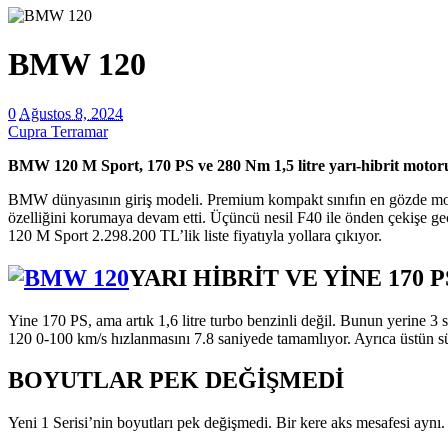
BMW 120
0
Ağustos 8, 2024
Cupra Terramar
BMW 120 M Sport, 170 PS ve 280 Nm 1,5 litre yarı-hibrit motoru
BMW dünyasının giriş modeli. Premium kompakt sınıfın en gözde modelle
özelliğini korumaya devam etti. Üçüncü nesil F40 ile önden çekişe geç
120 M Sport 2.298.200 TL’lik liste fiyatıyla yollara çıkıyor.
YARI HİBRİT VE YİNE 170 P
Yine 170 PS, ama artık 1,6 litre turbo benzinli değil. Bunun yerine 3 
120 0-100 km/s hızlanmasını 7.8 saniyede tamamlıyor. Ayrıca üstün sür
BOYUTLAR PEK DEĞİŞMEDİ
Yeni 1 Serisi’nin boyutları pek değişmedi. Bir kere aks mesafesi ayn