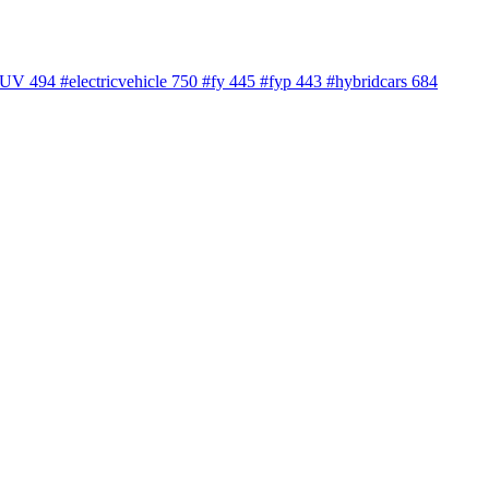
cSUV
494
#electricvehicle
750
#fy
445
#fyp
443
#hybridcars
684