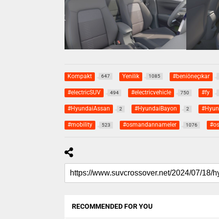
Kompakt
Yenilik
#beniöneçıkar
647
1085
#electricSUV
#electricvehicle
#fy
494
750
#HyundaiAssan
#HyundaiBayon
#Hyun
2
2
#mobility
#osmandannameler
#o
523
1076
RECOMMENDED FOR YOU