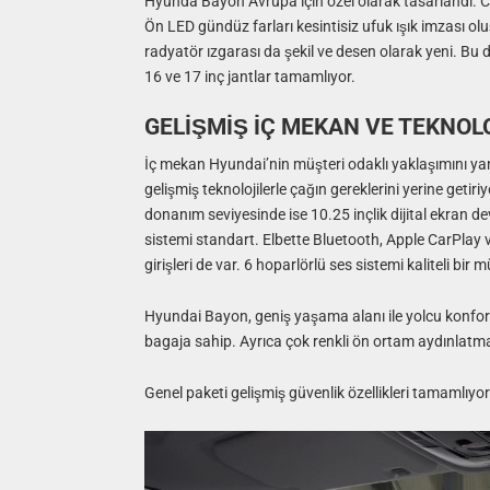
Hyunda Bayon Avrupa için özel olarak tasarlandı. C
Ön LED gündüz farları kesintisiz ufuk ışık imzası ol
radyatör ızgarası da şekil ve desen olarak yeni. B
16 ve 17 inç jantlar tamamlıyor.
GELİŞMİŞ İÇ MEKAN VE TEKNOL
İç mekan Hyundai’nin müşteri odaklı yaklaşımını yan
gelişmiş teknolojilerle çağın gereklerini yerine getir
donanım seviyesinde ise 10.25 inçlik dijital ekran d
sistemi standart. Elbette Bluetooth, Apple CarPlay 
girişleri de var. 6 hoparlörlü ses sistemi kaliteli bir
Hyundai Bayon, geniş yaşama alanı ile yolcu konforun
bagaja sahip. Ayrıca çok renkli ön ortam aydınlatma
Genel paketi gelişmiş güvenlik özellikleri tamamlıyor