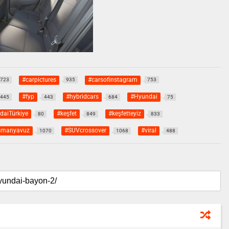
#carpictures
#carsofinstagram
723
935
753
#fyp
#hybridcars
#Hyundai
445
443
684
75
daiTürkiye
#keşfet
#keşfetteyiz
80
849
833
smanyavuz
#SUVcrossover
#viral
1070
1068
488