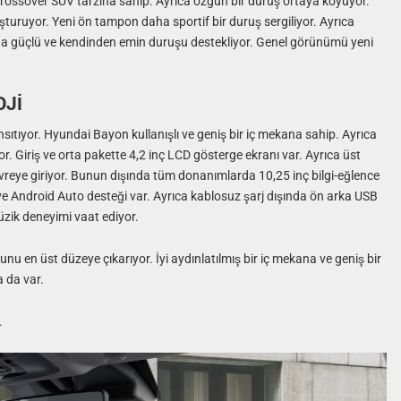
rossover SUV tarzına sahip. Ayrıca özgün bir duruş ortaya koyuyor.
uşturuyor. Yeni ön tampon daha sportif bir duruş sergiliyor. Ayrıca
u da güçlü ve kendinden emin duruşu destekliyor. Genel görünümü yeni
OJİ
sıtıyor. Hyundai Bayon kullanışlı ve geniş bir iç mekana sahip. Ayrıca
iyor. Giriş ve orta pakette 4,2 inç LCD gösterge ekranı var. Ayrıca üst
evreye giriyor. Bunun dışında tüm donanımlarda 10,25 inç bilgi-eğlence
ve Android Auto desteği var. Ayrıca kablosuz şarj dışında ön arka USB
 müzik deneyimi vaat ediyor.
u en üst düzeye çıkarıyor. İyi aydınlatılmış bir iç mekana ve geniş bir
 da var.
.