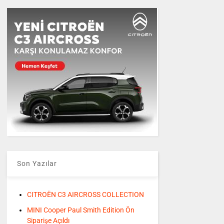
Son Yazılar
CITROËN C3 AIRCROSS COLLECTION
MINI Cooper Paul Smith Edition Ön
Siparişe Açıldı