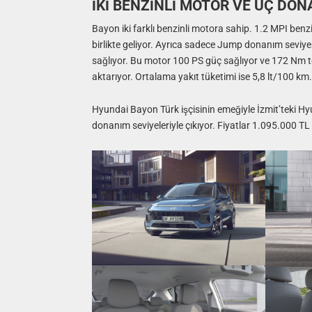
İKİ BENZİNLİ MOTOR VE ÜÇ DON
Bayon iki farklı benzinli motora sahip. 1.2 MPI benz
birlikte geliyor. Ayrıca sadece Jump donanım seviyesi
sağlıyor. Bu motor 100 PS güç sağlıyor ve 172 Nm to
aktarıyor. Ortalama yakıt tüketimi ise 5,8 lt/100 km.
Hyundai Bayon Türk işçisinin emeğiyle İzmit’teki Hyu
donanım seviyeleriyle çıkıyor. Fiyatlar 1.095.000 TL