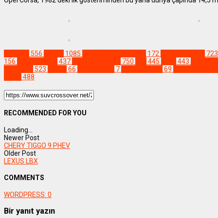
Elektrikli
556
Yenilik
1085
#artistsoninstagram
172
#beniöneçıkar
723
156
#electriccars
437
#electricvehicle
750
#fy
445
#fyp
443
#hybridc
#mobility
523
#Opel
66
#OpelCorsa
7
#OpelTürkiye
69
#osmandanna
#viral
488
RECOMMENDED FOR YOU
Loading...
Newer Post
CHERY TIGGO 9 PHEV
Older Post
LEXUS LBX
COMMENTS
WORDPRESS:
0
Bir yanıt yazın