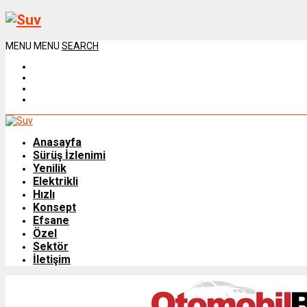
MENU
MENU
SEARCH
Anasayfa
Sürüş İzlenimi
Yenilik
Elektrikli
Hızlı
Konsept
Efsane
Özel
Sektör
İletişim