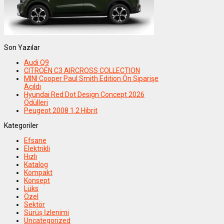
Son Yazılar
Audi Q9
CITROËN C3 AIRCROSS COLLECTION
MINI Cooper Paul Smith Edition Ön Siparişe
Açıldı
Hyundai Red Dot Design Concept 2026
Ödülleri
Peugeot 2008 1.2 Hibrit
Kategoriler
Efsane
Elektrikli
Hızlı
Katalog
Kompakt
Konsept
Lüks
Özel
Sektör
Sürüş İzlenimi
Uncategorized