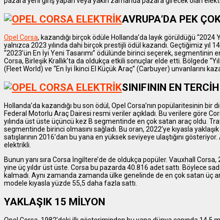
pazara yeni giriş yapan veya yakın zamanda pazara girecek olan elektrik
AVRUPA’DA PEK ÇOK
Opel Corsa
, kazandığı birçok ödüle Hollanda’da layık görüldüğü “2024 Yılı
yalnızca 2023 yılında dahi birçok prestijli ödül kazandı. Geçtiğimiz yı
“2023’ün En İyi Yeni Tasarımı” ödülünde birinci seçerek, segmentinin en 
Corsa, Birleşik Krallık’ta da oldukça etkili sonuçlar elde etti. Bölgede “Yı
(Fleet World) ve “En İyi İkinci El Küçük Araç” (Carbuyer) unvanlarını kaz
SINIFININ EN TERCİ
Hollanda’da kazandığı bu son ödül, Opel Corsa’nın popülaritesinin bir di
Federal Motorlu Araç Dairesi resmi veriler açıkladı. Bu verilere göre C
yılında üst üste üçüncü kez B segmentinde en çok satan araç oldu. Trafi
segmentinde birinci olmasını sağladı. Bu oran, 2022’ye kıyasla yaklaşık 
satışlarının 2016’dan bu yana en yüksek seviyeye ulaştığını gösteriyor. 
elektrikli.
Bunun yanı sıra Corsa İngiltere’de de oldukça popüler. Vauxhall Corsa,
yine üç yıldır üst üste. Corsa bu pazarda 40.816 adet sattı. Böylece sa
kalmadı. Aynı zamanda zamanda ülke genelinde de en çok satan üç araç
modele kıyasla yüzde 55,5 daha fazla sattı.
YAKLAŞIK 15 MİLYON
Opel Corsa, 1982’deki ilk gösteriminden bu yana dünya çapında 14,5 mi