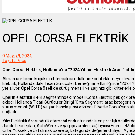
OPEL CORSA ELEKTRİK
0
Mayıs 9, 2024
Toyota Prius
Opel Corsa Elektrik, Hollanda’da “2024 Yılının Elektrikli Aracı” oldu
Alman üreticinin küçük sınıf temsilcisi ödüllerine ödül eklemeye devam 
Elektrik, Hollanda’daki Ticari Sürücüler Derneği’nin etkinliğinde “2024 Yı
yer alıyor. Opel Corsa özellikle sürüş menzili ve şarj hızı gibi kriterlerle ö
Opel’in elektrikli B-HB segmentindeki modeli Corsa Elektrik pek çok prest
ekledi. Hollanda Ticari Sürücüler Birliği ‘Orta Segment’ araç kategorisinde
sürüş menzili (WLTP) ve şarj hızıyla jüriyi etkiledi. Elbette Corsa’nın s
sağladı.
Yılın Elektrikli Aracı ödülü otomobil endüstrisindeki en prestijli ödüllerden 
Jüride Leaseplan, AutoWeek ve şarj çözümleri sağlayıcısı Eneco eMobil
Orta, Yüksek ve Üst olmak üzere üç kategoride değerlendiriliyor. Ayrıc