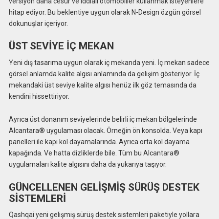
versiyon daha cesur ve iddialı otomobiller kullanmak isteyenlere
hitap ediyor. Bu beklentiye uygun olarak N-Design özgün görsel
dokunuşlar içeriyor.
ÜST SEVİYE İÇ MEKAN
Yeni dış tasarıma uygun olarak iç mekanda yeni. İç mekan sadece
görsel anlamda kalite algısı anlamında da gelişim gösteriyor. İç
mekandaki üst seviye kalite algısı henüz ilk göz temasında da
kendini hissettiriyor.
Ayrıca üst donanım seviyelerinde belirli iç mekan bölgelerinde
Alcantara® uygulaması olacak. Örneğin ön konsolda. Veya kapı
panelleri ile kapı kol dayamalarında. Ayrıca orta kol dayama
kapağında. Ve hatta dizliklerde bile. Tüm bu Alcantara®
uygulamaları kalite algısını daha da yukarıya taşıyor.
GÜNCELLENEN GELİŞMİŞ SÜRÜŞ DESTEK
SİSTEMLERİ
Qashqai yeni gelişmiş sürüş destek sistemleri paketiyle yollara