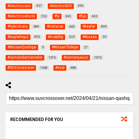
#electriccars
#electricSUV
437
494
#electricvehicle
#fy
#fyp
750
445
443
#hybridcars
#instacar
#keşfet
684
665
849
#keşfetteyiz
#mobility
#Nissan
833
523
33
#NissanQashqai
#NissanTürkiye
9
27
#osmandannameler
#osmanyavuz
1076
1070
#SUVcrossover
#viral
1068
488
RECOMMENDED FOR YOU