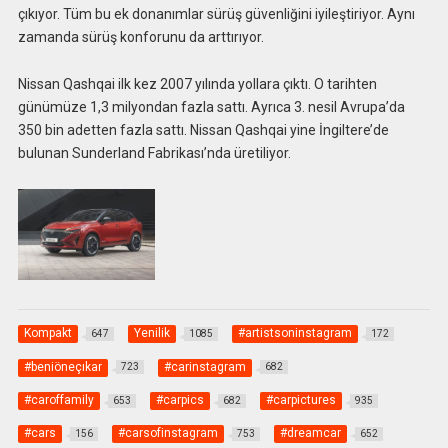
çıkıyor. Tüm bu ek donanımlar sürüş güvenliğini iyileştiriyor. Aynı
zamanda sürüş konforunu da arttırıyor.
Nissan Qashqai ilk kez 2007 yılında yollara çıktı. O tarihten
günümüze 1,3 milyondan fazla sattı. Ayrıca 3. nesil Avrupa’da
350 bin adetten fazla sattı. Nissan Qashqai yine İngiltere’de
bulunan Sunderland Fabrikası’nda üretiliyor.
Kompakt
Yenilik
#artistsoninstagram
647
1085
172
#beniöneçıkar
#carinstagram
723
682
#caroffamily
#carpics
#carpictures
653
682
935
#cars
#carsofinstagram
#dreamcar
156
753
652