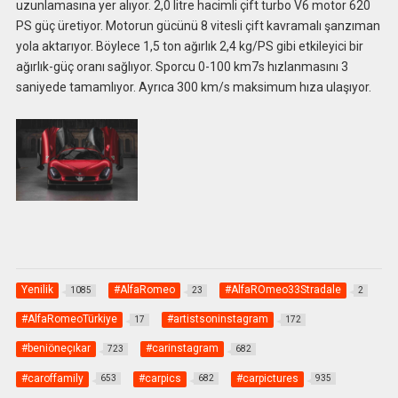
uzunlamasına yer alıyor. 2,0 litre hacimli çift turbo V6 motor 620
PS güç üretiyor. Motorun gücünü 8 vitesli çift kavramalı şanzıman
yola aktarıyor. Böylece 1,5 ton ağırlık 2,4 kg/PS gibi etkileyici bir
ağırlık-güç oranı sağlıyor. Sporcu 0-100 km7s hızlanmasını 3
saniyede tamamlıyor. Ayrıca 300 km/s maksimum hıza ulaşıyor.
Yenilik
#AlfaRomeo
#AlfaROmeo33Stradale
1085
23
2
#AlfaRomeoTürkiye
#artistsoninstagram
17
172
#beniöneçıkar
#carinstagram
723
682
#caroffamily
#carpics
#carpictures
653
682
935