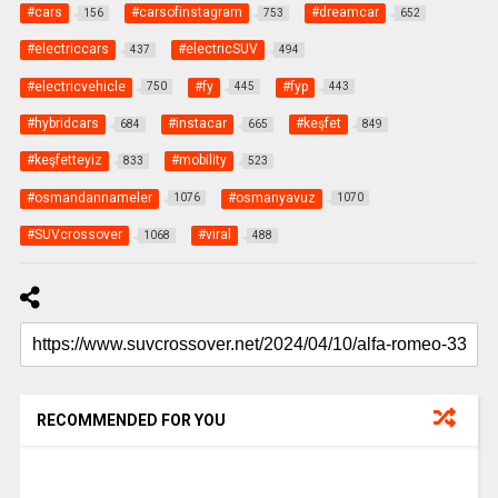
#cars
#carsofinstagram
#dreamcar
156
753
652
#electriccars
#electricSUV
437
494
#electricvehicle
#fy
#fyp
750
445
443
#hybridcars
#instacar
#keşfet
684
665
849
#keşfetteyiz
#mobility
833
523
#osmandannameler
#osmanyavuz
1076
1070
#SUVcrossover
#viral
1068
488
RECOMMENDED FOR YOU