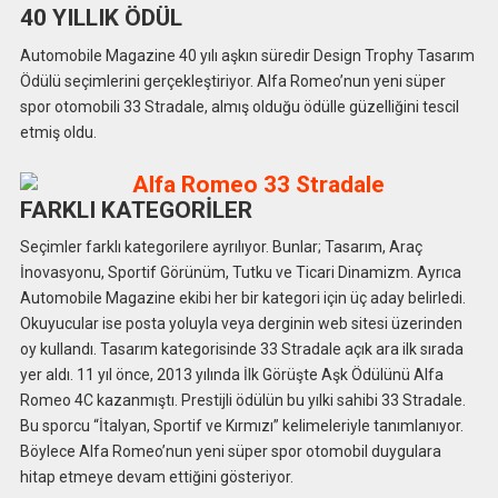
40 YILLIK ÖDÜL
Automobile Magazine 40 yılı aşkın süredir Design Trophy Tasarım
Ödülü seçimlerini gerçekleştiriyor. Alfa Romeo’nun yeni süper
spor otomobili 33 Stradale, almış olduğu ödülle güzelliğini tescil
etmiş oldu.
FARKLI KATEGORİLER
Seçimler farklı kategorilere ayrılıyor. Bunlar; Tasarım, Araç
İnovasyonu, Sportif Görünüm, Tutku ve Ticari Dinamizm. Ayrıca
Automobile Magazine ekibi her bir kategori için üç aday belirledi.
Okuyucular ise posta yoluyla veya derginin web sitesi üzerinden
oy kullandı. Tasarım kategorisinde 33 Stradale açık ara ilk sırada
yer aldı. 11 yıl önce, 2013 yılında İlk Görüşte Aşk Ödülünü Alfa
Romeo 4C kazanmıştı. Prestijli ödülün bu yılki sahibi 33 Stradale.
Bu sporcu “İtalyan, Sportif ve Kırmızı” kelimeleriyle tanımlanıyor.
Böylece Alfa Romeo’nun yeni süper spor otomobil duygulara
hitap etmeye devam ettiğini gösteriyor.